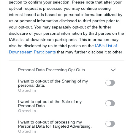
section to confirm your selection. Please note that after your
opt-out request is processed you may continue seeing
interest-based ads based on personal information utilized by
Dane producenta
us or personal information disclosed to third parties prior to
Lexmark International Technology S.a.r.l.
your opt-out. You may separately opt-out of the further
ICC - Bloc A - 20
disclosure of your personal information by third parties on the
Route de Pre-Bois Case Postale 508 15
IAB’s list of downstream participants. This information may
CH-1215 Geneve Szwajcaria
also be disclosed by us to third parties on the
IAB’s List of
info_pl@lexmark.com
Downstream Participants
that may further disclose it to other
lexmark.com
third parties.
Personal Data Processing Opt Outs
Podmiot odpowiedzialny
I want to opt-out of the Sharing of my
Lexmark International Polska Sp. z o.o.
personal data.
ul. Wołoska 5
Opted In
02-675 Warszawa
I want to opt-out of the Sale of my
info_pl@lexmark.com
Personal Data.
https://www.lexmark.com/pl_pl.html
Opted In
I want to opt-out of processing my
Pomoc techniczna
Personal Data for Targeted Advertising.
Opted In