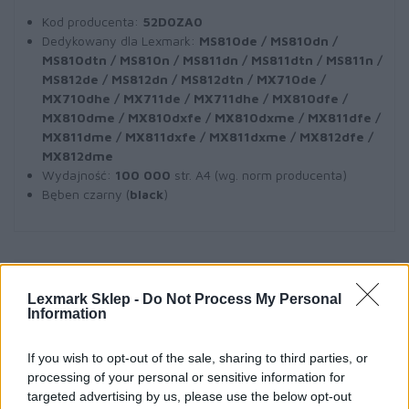
Kod producenta:
52D0ZA0
Dedykowany dla Lexmark:
MS810de / MS810dn /
MS810dtn / MS810n / MS811dn / MS811dtn / MS811n /
MS812de / MS812dn / MS812dtn / MX710de /
MX710dhe / MX711de / MX711dhe / MX810dfe /
MX810dme / MX810dxfe / MX810dxme / MX811dfe /
MX811dme / MX811dxfe / MX811dxme / MX812dfe /
MX812dme
Wydajność:
100 000
str. A4 (wg. norm producenta)
Bęben czarny (
black
)
Informacje handlowe
Lexmark Sklep -
Do Not Process My Personal
Information
If you wish to opt-out of the sale, sharing to third parties, or
Kod producenta
processing of your personal or sensitive information for
targeted advertising by us, please use the below opt-out
52D0ZA0