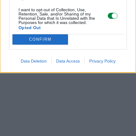
https://support.lexmark.com/pl_pl.html
I want to opt-out of Collection, Use,
Retention, Sale, and/or Sharing of my
Personal Data that Is Unrelated with the
Purposes for which it was collected.
Opted Out
CONFIRM
POLECANE
PRODUKTY:
Data Deletion
Data Access
Privacy Policy
285 zł
285 zł