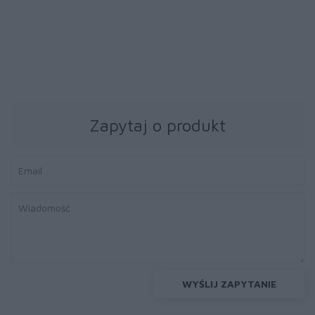
Bęben Lexmark
Bęben Lexmark
52D0Z00 black | 100
52D0Z00 black | 100
000 str.
000 str.
Zapytaj o produkt
WYŚLIJ ZAPYTANIE