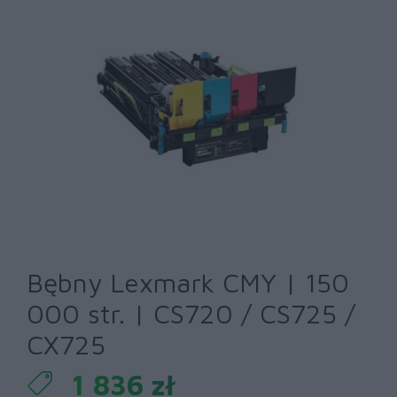
Bębny Lexmark CMY | 150
000 str. | CS720 / CS725 /
CX725
1 836 zł