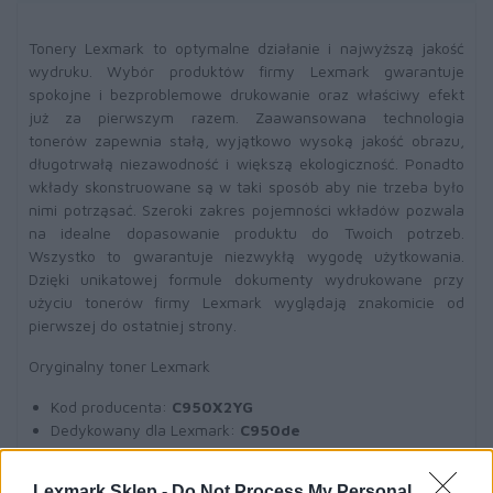
Tonery Lexmark to optymalne działanie i najwyższą jakość
wydruku. Wybór produktów firmy Lexmark gwarantuje
spokojne i bezproblemowe drukowanie oraz właściwy efekt
już za pierwszym razem. Zaawansowana technologia
tonerów zapewnia stałą, wyjątkowo wysoką jakość obrazu,
długotrwałą niezawodność i większą ekologiczność. Ponadto
wkłady skonstruowane są w taki sposób aby nie trzeba było
nimi potrząsać. Szeroki zakres pojemności wkładów pozwala
na idealne dopasowanie produktu do Twoich potrzeb.
Wszystko to gwarantuje niezwykłą wygodę użytkowania.
Dzięki unikatowej formule dokumenty wydrukowane przy
użyciu tonerów firmy Lexmark wyglądają znakomicie od
pierwszej do ostatniej strony.
Oryginalny toner Lexmark
Kod producenta:
C950X2YG
Dedykowany dla Lexmark:
C950de
Wydajność:
22000 str.
A4 (przy 5% pokryciu)
Toner żółty
(yellow)
Lexmark Sklep -
Do Not Process My Personal