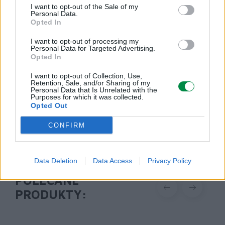
I want to opt-out of the Sale of my
Podmiot odpowiedzialny
Personal Data.
Opted In
Lexmark International Polska Sp. z o.o.
ul. Wołoska 5
I want to opt-out of processing my
02-675 Warszawa
Personal Data for Targeted Advertising.
Opted In
info_pl@lexmark.com
https://www.lexmark.com/pl_pl.html
I want to opt-out of Collection, Use,
Retention, Sale, and/or Sharing of my
Personal Data that Is Unrelated with the
Pomoc techniczna
Purposes for which it was collected.
Opted Out
https://support.lexmark.com/pl_pl.html
CONFIRM
Data Deletion
Data Access
Privacy Policy
POLECANE
PRODUKTY: