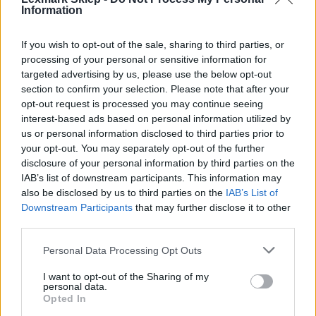
Information
If you wish to opt-out of the sale, sharing to third parties, or
processing of your personal or sensitive information for
Informacje handlowe
targeted advertising by us, please use the below opt-out
section to confirm your selection. Please note that after your
opt-out request is processed you may continue seeing
interest-based ads based on personal information utilized by
Kod producenta
us or personal information disclosed to third parties prior to
your opt-out. You may separately opt-out of the further
C950X2YG
disclosure of your personal information by third parties on the
IAB’s list of downstream participants. This information may
Dane producenta
also be disclosed by us to third parties on the
IAB’s List of
Downstream Participants
that may further disclose it to other
Lexmark International Technology S.a.r.l.
third parties.
ICC - Bloc A - 20
Route de Pre-Bois Case Postale 508 15
Personal Data Processing Opt Outs
CH-1215 Geneve Szwajcaria
info_pl@lexmark.com
I want to opt-out of the Sharing of my
personal data.
lexmark.com
Opted In