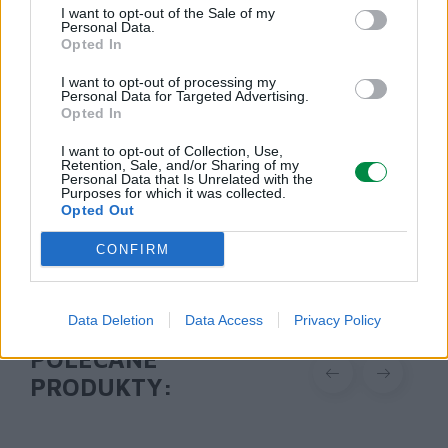
I want to opt-out of the Sale of my
Podmiot odpowiedzialny
Personal Data.
Opted In
Lexmark International Polska Sp. z o.o.
ul. Wołoska 5
I want to opt-out of processing my
02-675 Warszawa
Personal Data for Targeted Advertising.
Opted In
info_pl@lexmark.com
https://www.lexmark.com/pl_pl.html
I want to opt-out of Collection, Use,
Retention, Sale, and/or Sharing of my
Personal Data that Is Unrelated with the
Pomoc techniczna
Purposes for which it was collected.
Opted Out
https://support.lexmark.com/pl_pl.html
CONFIRM
Data Deletion
Data Access
Privacy Policy
POLECANE
PRODUKTY: