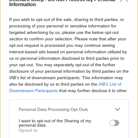
Information
If you wish to opt-out of the sale, sharing to third parties, or
processing of your personal or sensitive information for
Informacje handlowe
targeted advertising by us, please use the below opt-out
section to confirm your selection. Please note that after your
opt-out request is processed you may continue seeing
interest-based ads based on personal information utilized by
Kod producenta
us or personal information disclosed to third parties prior to
your opt-out. You may separately opt-out of the further
C925H2YG
disclosure of your personal information by third parties on the
IAB’s list of downstream participants. This information may
Dane producenta
also be disclosed by us to third parties on the
IAB’s List of
Downstream Participants
that may further disclose it to other
Lexmark International Technology S.a.r.l.
third parties.
ICC - Bloc A - 20
Route de Pre-Bois Case Postale 508 15
Personal Data Processing Opt Outs
CH-1215 Geneve Szwajcaria
info_pl@lexmark.com
I want to opt-out of the Sharing of my
personal data.
lexmark.com
Opted In