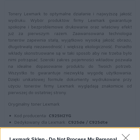
Tonery Lexmark to optymalne działanie i najwyższą jakość
wydruku. Wybór produktów firmy Lexmark gwarantuje
spokojne i bezproblemowe drukowanie oraz właściwy efekt
już za pierwszym razem. Zaawansowana technologia
tonerów zapewnia stałą, wyjątkowo wysoką jakość obrazu,
długotrwałą niezawodność i większą ekologiczność. Ponadto
wkłady skonstruowane są w taki sposób aby nie trzeba było
nimi potrząsać. Szeroki zakres pojemności wkładów pozwala
na idealne dopasowanie produktu do Twoich potrzeb.
Wszystko to gwarantuje niezwykłą wygodę użytkowania.
Dzięki unikatowej formule dokumenty wydrukowane przy
użyciu tonerów firmy Lexmark wyglądają znakomicie od
pierwszej do ostatniej strony.
Oryginalny toner Lexmark
Kod producenta:
C925H2YG
Dedykowany dla Lexmark:
C925de / C925dte
Wydajność:
7500 str.
A4 (przy 5% pokryciu)
Toner żółty
(yellow)
Lexmark Sklep -
Do Not Process My Personal