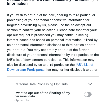
Information
If you wish to opt-out of the sale, sharing to third parties, or
processing of your personal or sensitive information for
Informacje handlowe
targeted advertising by us, please use the below opt-out
section to confirm your selection. Please note that after your
opt-out request is processed you may continue seeing
interest-based ads based on personal information utilized by
Kod producenta
us or personal information disclosed to third parties prior to
your opt-out. You may separately opt-out of the further
C925H2CG
disclosure of your personal information by third parties on the
IAB’s list of downstream participants. This information may
Dane producenta
also be disclosed by us to third parties on the
IAB’s List of
Downstream Participants
that may further disclose it to other
Lexmark International Technology S.a.r.l.
third parties.
ICC - Bloc A - 20
Route de Pre-Bois Case Postale 508 15
Personal Data Processing Opt Outs
CH-1215 Geneve Szwajcaria
info_pl@lexmark.com
I want to opt-out of the Sharing of my
personal data.
lexmark.com
Opted In