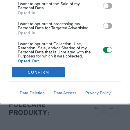
I want to opt-out of the Sale of my
Podmiot odpowiedzialny
Personal Data.
Opted In
Lexmark International Polska Sp. z o.o.
ul. Wołoska 5
I want to opt-out of processing my
02-675 Warszawa
Personal Data for Targeted Advertising.
Opted In
info_pl@lexmark.com
https://www.lexmark.com/pl_pl.html
I want to opt-out of Collection, Use,
Retention, Sale, and/or Sharing of my
Personal Data that Is Unrelated with the
Pomoc techniczna
Purposes for which it was collected.
Opted Out
https://support.lexmark.com/pl_pl.html
CONFIRM
Data Deletion
Data Access
Privacy Policy
POLECANE
PRODUKTY: