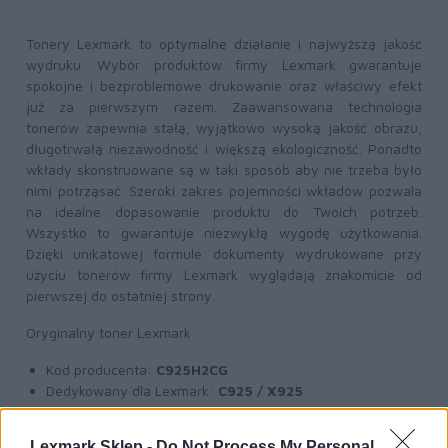
Tonery Lexmark to optymalne działanie i najwyższą jakość
wydruku. Wybór produktów firmy Lexmark gwarantuje
spokojne i bezproblemowe drukowanie oraz właściwy efekt
już za pierwszym razem. Zaawansowana technologia
tonerów zapewnia stałą, wyjątkowo wysoką jakość obrazu,
długotrwałą niezawodność i większą ekologiczność. Ponadto
wkłady skonstruowane są w taki sposób aby nie trzeba było
nimi potrząsać. Szeroki zakres pojemności wkładów pozwala
na idealne dopasowanie produktu do Twoich potrzeb.
Wszystko to gwarantuje niezwykłą wygodę użytkowania.
Dzięki unikatowej formule dokumenty wydrukowane przy
użyciu tonerów firmy Lexmark wyglądają znakomicie od
pierwszej do ostatniej strony.
Oryginalny toner Lexmark
Kod producenta:
C925H2CG
Dedykowany dla Lexmark:
C925 / X925
Wydajność:
7500 str.
A4 (przy 5% pokryciu)
Toner niebieski
(cyan)
Lexmark Sklep -
Do Not Process My Personal