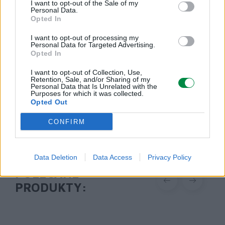
Podmiot odpowiedzialny
I want to opt-out of the Sale of my
Personal Data.
Opted In
Lexmark International Polska Sp. z o.o.
ul. Wołoska 5
I want to opt-out of processing my
02-675 Warszawa
Personal Data for Targeted Advertising.
info_pl@lexmark.com
Opted In
https://www.lexmark.com/pl_pl.html
I want to opt-out of Collection, Use,
Retention, Sale, and/or Sharing of my
Personal Data that Is Unrelated with the
Pomoc techniczna
Purposes for which it was collected.
Opted Out
https://support.lexmark.com/pl_pl.html
CONFIRM
Data Deletion
Data Access
Privacy Policy
POLECANE
PRODUKTY: