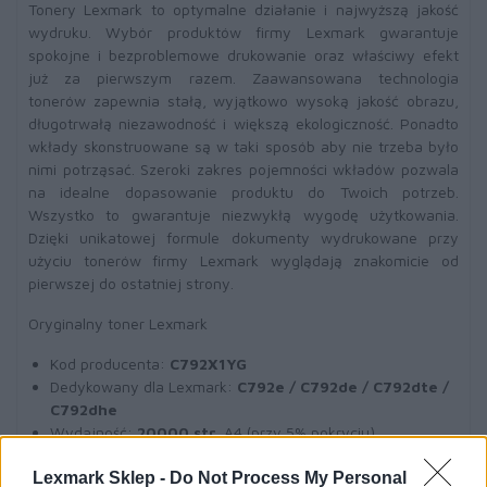
Tonery Lexmark to optymalne działanie i najwyższą jakość
wydruku. Wybór produktów firmy Lexmark gwarantuje
spokojne i bezproblemowe drukowanie oraz właściwy efekt
już za pierwszym razem. Zaawansowana technologia
tonerów zapewnia stałą, wyjątkowo wysoką jakość obrazu,
długotrwałą niezawodność i większą ekologiczność. Ponadto
wkłady skonstruowane są w taki sposób aby nie trzeba było
nimi potrząsać. Szeroki zakres pojemności wkładów pozwala
na idealne dopasowanie produktu do Twoich potrzeb.
Wszystko to gwarantuje niezwykłą wygodę użytkowania.
Dzięki unikatowej formule dokumenty wydrukowane przy
użyciu tonerów firmy Lexmark wyglądają znakomicie od
pierwszej do ostatniej strony.
Oryginalny toner Lexmark
Kod producenta:
C792X1YG
Dedykowany dla Lexmark:
C792e / C792de / C792dte /
C792dhe
Wydajność:
20000 str.
A4 (przy 5% pokryciu)
Toner żółty
(yellow)
Lexmark Sklep -
Do Not Process My Personal