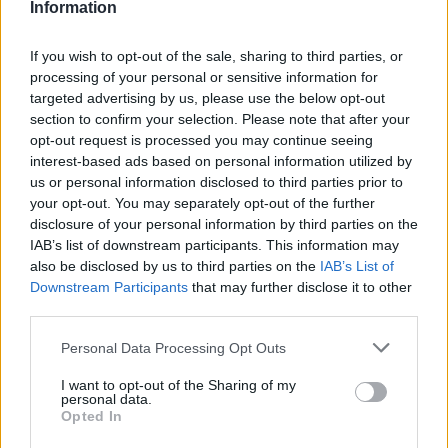
Information
If you wish to opt-out of the sale, sharing to third parties, or
Informacje handlowe
processing of your personal or sensitive information for
targeted advertising by us, please use the below opt-out
section to confirm your selection. Please note that after your
opt-out request is processed you may continue seeing
interest-based ads based on personal information utilized by
Kod producenta
us or personal information disclosed to third parties prior to
C792X1YG
your opt-out. You may separately opt-out of the further
disclosure of your personal information by third parties on the
IAB’s list of downstream participants. This information may
Dane producenta
also be disclosed by us to third parties on the
IAB’s List of
Downstream Participants
that may further disclose it to other
Lexmark International Technology S.a.r.l.
third parties.
ICC - Bloc A - 20
Route de Pre-Bois Case Postale 508 15
Personal Data Processing Opt Outs
CH-1215 Geneve Szwajcaria
info_pl@lexmark.com
I want to opt-out of the Sharing of my
lexmark.com
personal data.
Opted In