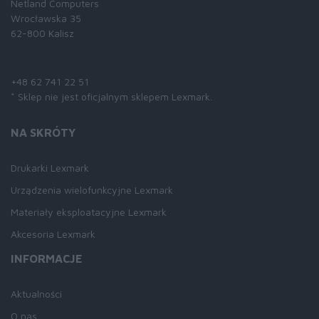
Netland Computers
Wrocławska 35
62-800 Kalisz
Skontaktuj się z nami:
+48 62 741 22 51
* Sklep nie jest oficjalnym sklepem Lexmark.
NA SKRÓTY
Drukarki Lexmark
Urządzenia wielofunkcyjne Lexmark
Materiały eksploatacyjne Lexmark
Akcesoria Lexmark
INFORMACJE
Aktualności
O nas