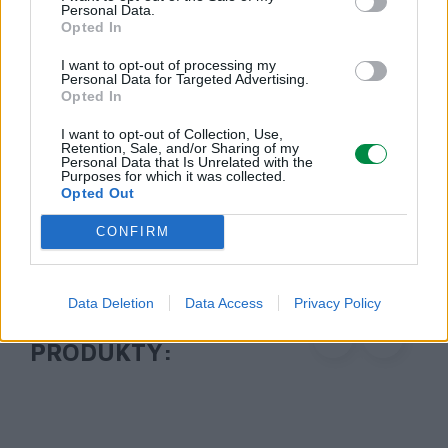
Personal Data.
Lexmark International Polska Sp. z o.o.
Opted In
ul. Wołoska 5
02-675 Warszawa
I want to opt-out of processing my
Personal Data for Targeted Advertising.
info_pl@lexmark.com
Opted In
https://www.lexmark.com/pl_pl.html
I want to opt-out of Collection, Use,
Retention, Sale, and/or Sharing of my
Pomoc techniczna
Personal Data that Is Unrelated with the
Purposes for which it was collected.
Opted Out
https://support.lexmark.com/pl_pl.html
CONFIRM
Data Deletion
Data Access
Privacy Policy
POLECANE
PRODUKTY: