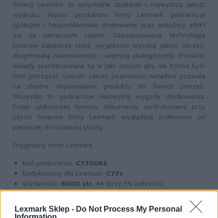
Tonery Lexmark to optymalne działanie i najwyższą jakość
wydruku. Wybór produktów firmy Lexmark gwarantuje
spokojne i bezproblemowe drukowanie oraz właściwy efekt
już za pierwszym razem. Zaawansowana technologia
tonerów zapewnia stałą, wyjątkowo wysoką jakość obrazu,
długotrwałą niezawodność i większą ekologiczność. Ponadto
wkłady skonstruowane są w taki sposób aby nie trzeba było
nimi potrząsać. Szeroki zakres pojemności wkładów pozwala
na idealne dopasowanie produktu do Twoich potrzeb.
Wszystko to gwarantuje niezwykłą wygodę użytkowania.
Dzięki unikatowej formule dokumenty wydrukowane przy
użyciu tonerów firmy Lexmark wyglądają znakomicie od
pierwszej do ostatniej strony.
Oryginalny toner Lexmark
Kod producenta:
C7700KS
Dedykowany dla Lexmark:
C77x
Wydajność:
6000 str.
A4 (przy 5% pokryciu)
Toner czarny
(black)
Lexmark Sklep -
Do Not Process My Personal
Information