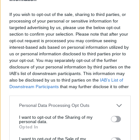
If you wish to opt-out of the sale, sharing to third parties, or
Informacje handlowe
processing of your personal or sensitive information for
targeted advertising by us, please use the below opt-out
section to confirm your selection. Please note that after your
opt-out request is processed you may continue seeing
Kod producenta
interest-based ads based on personal information utilized by
us or personal information disclosed to third parties prior to
C7700KS
your opt-out. You may separately opt-out of the further
disclosure of your personal information by third parties on the
Dane producenta
IAB’s list of downstream participants. This information may
also be disclosed by us to third parties on the
IAB’s List of
Lexmark International Technology S.a.r.l.
Downstream Participants
that may further disclose it to other
ICC - Bloc A - 20
third parties.
Route de Pre-Bois Case Postale 508 15
CH-1215 Geneve Szwajcaria
Personal Data Processing Opt Outs
info_pl@lexmark.com
I want to opt-out of the Sharing of my
lexmark.com
personal data.
Opted In
Podmiot odpowiedzialny
I want to opt-out of the Sale of my