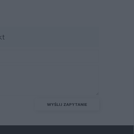
Cartridge
kt
WYŚLIJ ZAPYTANIE