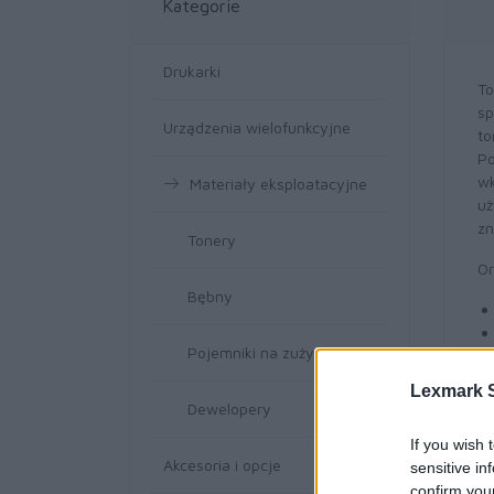
Kategorie
Drukarki
To
sp
Urządzenia wielofunkcyjne
to
Po
wk
Materiały eksploatacyjne
uż
zn
Tonery
Or
Bębny
Pojemniki na zużyte tonery
Lexmark S
Dewelopery
If you wish 
Akcesoria i opcje
sensitive in
confirm you