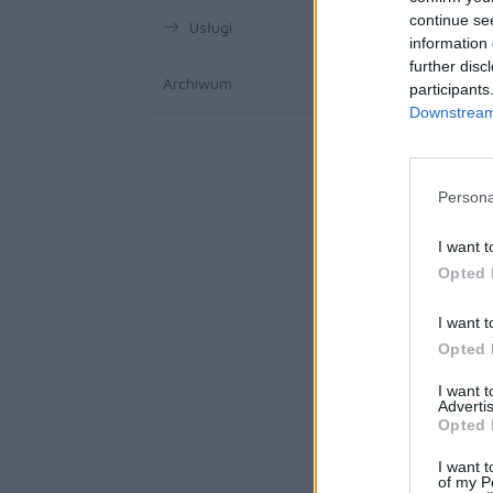
continue se
Usługi
information 
further disc
Archiwum
participants
Downstream 
Persona
I want t
Opted 
I want t
Opted 
I want 
Advertis
Opted 
I want t
of my P