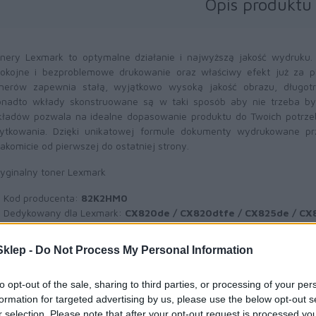
Opis produktu
nery Lexmark to optymalne działanie i najwyższą jakość wydruku
okojne i bezproblemowe drukowanie oraz właściwy efekt już za 
nerów zapewnia stałą, wyjątkowo wysoką jakość obrazu, długotr
nadto wkłady skonstruowane są w taki sposób aby nie trzeba był
ładów pozwala na idealne dopasowanie produktu do Twoich potrze
ytkowania. Dzięki unikatowej formule dokumenty wydrukowane pr
akomicie od pierwszej do ostatniej strony.
yginalny toner Lexmark
Kod producenta:
82K2HM0
Dedykowany dla Lexmark:
CX820de / CX820dtfe / CX825de / CX8
CX860dte / CX860dtfe
Wydajność:
17000 str.
A4 (przy 5% pokryciu)
klep -
Do Not Process My Personal Information
Toner różowy
(magenta)
to opt-out of the sale, sharing to third parties, or processing of your per
formation for targeted advertising by us, please use the below opt-out s
r selection. Please note that after your opt-out request is processed y