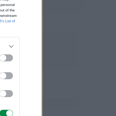
owe
 personal
out of the
 downstream
B’s List of
national Technology S.a.r.l.
- 20
-Bois Case Postale 508 15
eve Szwajcaria
mark.com
national Polska Sp. z o.o.
5
szawa
mark.com
lexmark.com/pl_pl.html
ort.lexmark.com/pl_pl.html