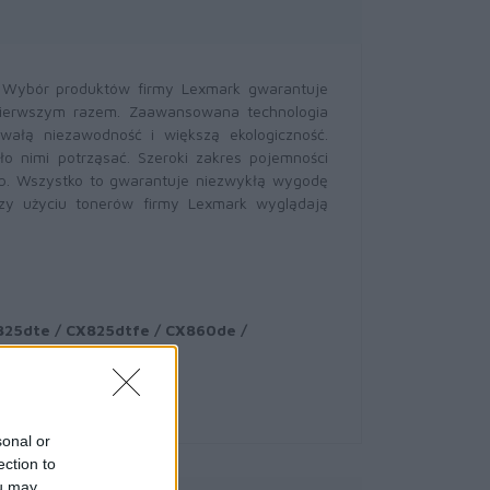
. Wybór produktów firmy Lexmark gwarantuje
pierwszym razem. Zaawansowana technologia
wałą niezawodność i większą ekologiczność.
o nimi potrząsać. Szeroki zakres pojemności
b. Wszystko to gwarantuje niezwykłą wygodę
zy użyciu tonerów firmy Lexmark wyglądają
25dte / CX825dtfe / CX860de /
sonal or
ection to
ou may