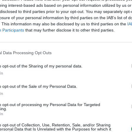
Informacje handl
eing interest-based ads based on personal information utilized by us or
disclosed to third parties prior to your opt-out. You may separately opt-
losure of your personal information by third parties on the IAB’s list of
. This information may also be disclosed by us to third parties on the
IA
Participants
that may further disclose it to other third parties.
Kod producenta
82K2HM0
Lexmark Inter
ICC - Bloc A 
l Data Processing Opt Outs
Route de Pre
Dane producenta
CH-1215 Gen
o opt-out of the Sharing of my personal data.
info_pl@lex
lexmark.com
In
Lexmark Inter
o opt-out of the Sale of my Personal Data.
ul. Wołoska 
In
Podmiot odpowiedzialny
02-675 War
info_pl@lex
to opt-out of processing my Personal Data for Targeted
https://www.
ing.
In
Pomoc techniczna
https://supp
o opt-out of Collection, Use, Retention, Sale, and/or Sharing
ersonal Data that Is Unrelated with the Purposes for which it