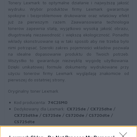
Tonery Lexmark to optymalne działanie i najwyższą jakość
wydruku. Wybór produktów firmy Lexmark gwarantuje
spokojne i bezproblemowe drukowanie oraz właściwy efekt
już za pierwszym razem. Zaawansowana technologia
tonerów zapewnia stałą, wyjątkowo wysoką jakość obrazu,
długotrwałą niezawodność i większą ekologiczność. Ponadto
wkłady skonstruowane są w taki sposób aby nie trzeba było
nimi potrząsać. Szeroki zakres pojemności wkładów pozwala
na idealne dopasowanie produktu do Twoich potrzeb.
Wszystko to gwarantuje niezwykłą wygodę użytkowania.
Dzięki unikatowej formule dokumenty wydrukowane przy
użyciu tonerów firmy Lexmark wyglądają znakomicie od
pierwszej do ostatniej strony.
Oryginalny toner Lexmark
Kod producenta:
74C2SM0
Dedykowany dla Lexmark:
CX725de / CX725dhe /
CX725dthe / CS725de / CS720de / CS720dte /
CS725dte
Wydajność:
7000 str.
A4 (przy 5% pokryciu)
Toner różowy
(magenta)