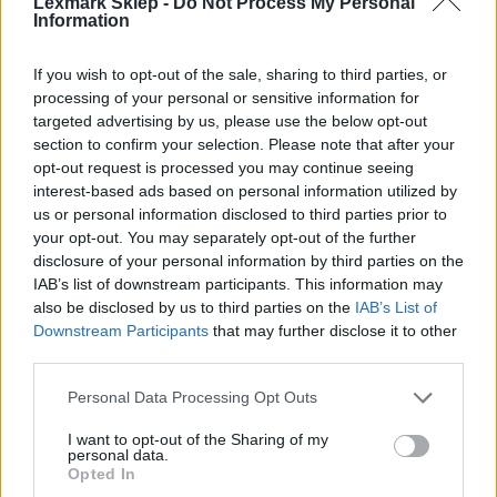
Lexmark Sklep -
Do Not Process My Personal
Information
If you wish to opt-out of the sale, sharing to third parties, or
processing of your personal or sensitive information for
Informacje handlowe
targeted advertising by us, please use the below opt-out
section to confirm your selection. Please note that after your
opt-out request is processed you may continue seeing
interest-based ads based on personal information utilized by
Kod producenta
us or personal information disclosed to third parties prior to
your opt-out. You may separately opt-out of the further
74C2SM0
disclosure of your personal information by third parties on the
IAB’s list of downstream participants. This information may
Dane producenta
also be disclosed by us to third parties on the
IAB’s List of
Downstream Participants
that may further disclose it to other
Lexmark International Technology S.a.r.l.
third parties.
ICC - Bloc A - 20
Route de Pre-Bois Case Postale 508 15
Personal Data Processing Opt Outs
CH-1215 Geneve Szwajcaria
I want to opt-out of the Sharing of my
info_pl@lexmark.com
personal data.
lexmark.com
Opted In