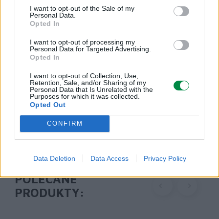
I want to opt-out of the Sale of my
Podmiot odpowiedzialny
Personal Data.
Opted In
Lexmark International Polska Sp. z o.o.
ul. Wołoska 5
I want to opt-out of processing my
Personal Data for Targeted Advertising.
02-675 Warszawa
Opted In
info_pl@lexmark.com
https://www.lexmark.com/pl_pl.html
I want to opt-out of Collection, Use,
Retention, Sale, and/or Sharing of my
Personal Data that Is Unrelated with the
Purposes for which it was collected.
Pomoc techniczna
Opted Out
https://support.lexmark.com/pl_pl.html
CONFIRM
Data Deletion
Data Access
Privacy Policy
POLECANE
PRODUKTY: