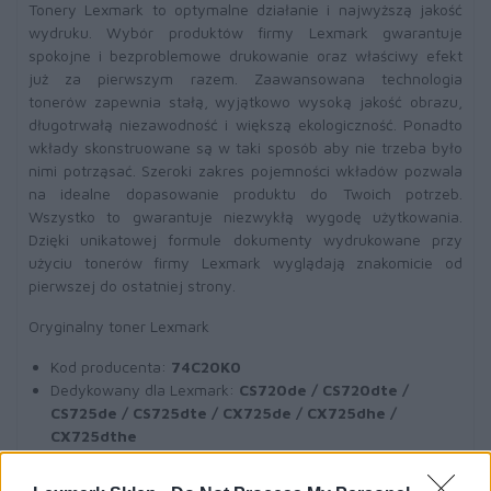
Tonery Lexmark to optymalne działanie i najwyższą jakość
wydruku. Wybór produktów firmy Lexmark gwarantuje
spokojne i bezproblemowe drukowanie oraz właściwy efekt
już za pierwszym razem. Zaawansowana technologia
tonerów zapewnia stałą, wyjątkowo wysoką jakość obrazu,
długotrwałą niezawodność i większą ekologiczność. Ponadto
wkłady skonstruowane są w taki sposób aby nie trzeba było
nimi potrząsać. Szeroki zakres pojemności wkładów pozwala
na idealne dopasowanie produktu do Twoich potrzeb.
Wszystko to gwarantuje niezwykłą wygodę użytkowania.
Dzięki unikatowej formule dokumenty wydrukowane przy
użyciu tonerów firmy Lexmark wyglądają znakomicie od
pierwszej do ostatniej strony.
Oryginalny toner Lexmark
Kod producenta:
74C20K0
Dedykowany dla Lexmark:
CS720de / CS720dte /
CS725de / CS725dte / CX725de / CX725dhe /
CX725dthe
Wydajność:
3000 str.
A4 (przy 5% pokryciu)
Toner
czarny (black)