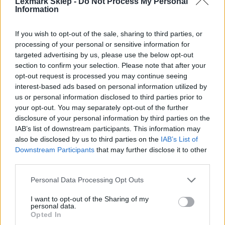
Lexmark Sklep -
Do Not Process My Personal
Information
If you wish to opt-out of the sale, sharing to third parties, or
processing of your personal or sensitive information for
Informacje handlowe
targeted advertising by us, please use the below opt-out
section to confirm your selection. Please note that after your
opt-out request is processed you may continue seeing
interest-based ads based on personal information utilized by
Kod producenta
us or personal information disclosed to third parties prior to
your opt-out. You may separately opt-out of the further
74C20K0
disclosure of your personal information by third parties on the
IAB’s list of downstream participants. This information may
Dane producenta
also be disclosed by us to third parties on the
IAB’s List of
Downstream Participants
that may further disclose it to other
Lexmark International Technology S.a.r.l.
third parties.
ICC - Bloc A - 20
Route de Pre-Bois Case Postale 508 15
Personal Data Processing Opt Outs
CH-1215 Geneve Szwajcaria
I want to opt-out of the Sharing of my
info_pl@lexmark.com
personal data.
lexmark.com
Opted In