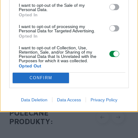
I want to opt-out of the Sale of my
Podmiot odpowiedzialny
Personal Data.
Opted In
Lexmark International Polska Sp. z o.o.
ul. Wołoska 5
I want to opt-out of processing my
Personal Data for Targeted Advertising.
02-675 Warszawa
Opted In
info_pl@lexmark.com
https://www.lexmark.com/pl_pl.html
I want to opt-out of Collection, Use,
Retention, Sale, and/or Sharing of my
Personal Data that Is Unrelated with the
Purposes for which it was collected.
Pomoc techniczna
Opted Out
https://support.lexmark.com/pl_pl.html
CONFIRM
Data Deletion
Data Access
Privacy Policy
POLECANE
PRODUKTY: