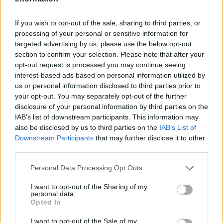
If you wish to opt-out of the sale, sharing to third parties, or
Informacje handlowe
processing of your personal or sensitive information for
targeted advertising by us, please use the below opt-out
section to confirm your selection. Please note that after your
opt-out request is processed you may continue seeing
Kod producenta
interest-based ads based on personal information utilized by
us or personal information disclosed to third parties prior to
12A7410
your opt-out. You may separately opt-out of the further
disclosure of your personal information by third parties on the
Dane producenta
IAB’s list of downstream participants. This information may
also be disclosed by us to third parties on the
IAB’s List of
Lexmark International Technology S.a.r.l.
Downstream Participants
that may further disclose it to other
ICC - Bloc A - 20
third parties.
Route de Pre-Bois Case Postale 508 15
CH-1215 Geneve Szwajcaria
Personal Data Processing Opt Outs
info_pl@lexmark.com
I want to opt-out of the Sharing of my
lexmark.com
personal data.
Opted In
Podmiot odpowiedzialny
I want to opt-out of the Sale of my