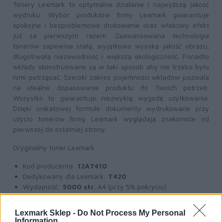
Tonery Lexmark to optymalne działanie i najwyższą jakość
wydruku. Wybór produktów firmy Lexmark gwarantuje
spokojne i bezproblemowe drukowanie oraz właściwy efekt
już za pierwszym razem. Zaawansowana technologia
tonerów zapewnia stałą, wyjątkowo wysoką jakość obrazu,
długotrwałą niezawodność i większą ekologiczność. Ponadto
wkłady skonstruowane są w taki sposób aby nie trzeba było
nimi potrząsać. Szeroki zakres pojemności wkładów pozwala
na idealne dopasowanie produktu do Twoich potrzeb.
Wszystko to gwarantuje niezwykłą wygodę użytkowania.
Dzięki unikatowej formule dokumenty wydrukowane przy
użyciu tonerów firmy Lexmark wyglądają znakomicie od
pierwszej do ostatniej strony.
Oryginalny toner Lexmark
Kod producenta:
12A7410
Dedykowany dla Lexmark:
T420
Wydajność:
5000 str.
A4 (przy 5% pokryciu)
Toner czarny
(black)
Lexmark Sklep -
Do Not Process My Personal
Information