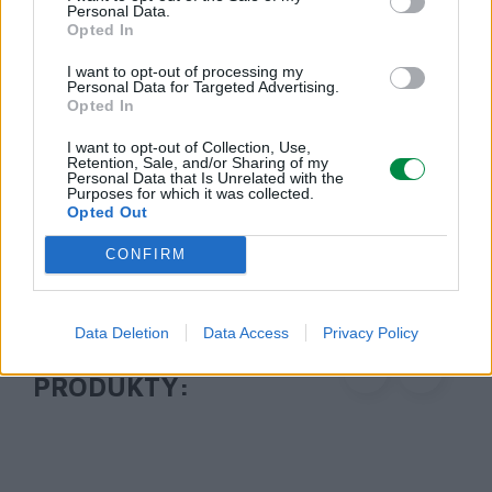
Personal Data.
Lexmark International Polska Sp. z o.o.
Opted In
ul. Wołoska 5
02-675 Warszawa
I want to opt-out of processing my
Personal Data for Targeted Advertising.
info_pl@lexmark.com
Opted In
https://www.lexmark.com/pl_pl.html
I want to opt-out of Collection, Use,
Retention, Sale, and/or Sharing of my
Pomoc techniczna
Personal Data that Is Unrelated with the
Purposes for which it was collected.
Opted Out
https://support.lexmark.com/pl_pl.html
CONFIRM
Data Deletion
Data Access
Privacy Policy
POLECANE
PRODUKTY: