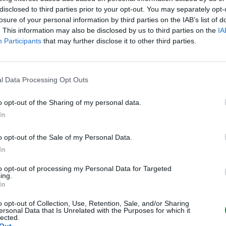
disclosed to third parties prior to your opt-out. You may separately opt-
losure of your personal information by third parties on the IAB’s list of
. This information may also be disclosed by us to third parties on the
IA
Kod producenta
12A6869
Participants
that may further disclose it to other third parties.
Lexmark Inter
ICC - Bloc A 
Route de Pre
Dane producenta
l Data Processing Opt Outs
CH-1215 Gen
info_pl@lex
o opt-out of the Sharing of my personal data.
lexmark.com
In
Lexmark Inter
ul. Wołoska 
o opt-out of the Sale of my Personal Data.
Podmiot odpowiedzialny
02-675 War
In
info_pl@lex
https://www.
to opt-out of processing my Personal Data for Targeted
ing.
Pomoc techniczna
https://supp
In
o opt-out of Collection, Use, Retention, Sale, and/or Sharing
ersonal Data that Is Unrelated with the Purposes for which it
lected.
Out