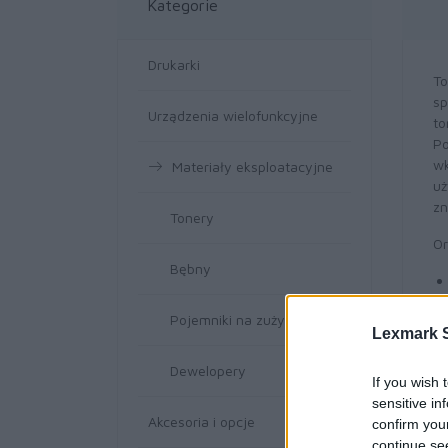
Kategorie
Drukarki
To
sp
Urządzenia wielofunkcyjne
to
Po
wk
Materiały eksploatacyjne
uż
zn
Tonery
Or
Bębny
Pojemniki na zużyte tonery
Lexmark S
Dewelopery
If you wish 
sensitive in
Akcesoria i opcje
confirm you
continue se