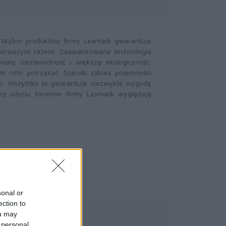
. Wybór produktów firmy Lexmark gwarantuje
pierwszym razem. Zaawansowana technologia
wałą niezawodność i większą ekologiczność.
o nimi potrząsać. Szeroki zakres pojemności
b. Wszystko to gwarantuje niezwykłą wygodę
zy użyciu tonerów firmy Lexmark wyglądają
sonal or
ection to
owe
ou may
 personal