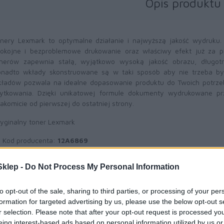
Opis produktu
nery Lexmark to optymalne działanie i najwyższą jakość wydruku
okojne i bezproblemowe drukowanie oraz właściwy efekt już za 
nerów zapewnia stałą, wyjątkowo wysoką jakość obrazu, długotr
nadto wkłady skonstruowane są w taki sposób aby nie trzeba był
ładów pozwala na idealne dopasowanie produktu do Twoich potrze
ytkowania. Dzięki unikatowej formule dokumenty wydrukowane pr
akomicie od pierwszej do ostatniej strony.
yginalny toner Lexmark
Kod producenta:
12A6869
Wydajność:
30000 str.
A4 (przy 5% pokryciu)
Toner czarny
(black)
klep -
Do Not Process My Personal Information
to opt-out of the sale, sharing to third parties, or processing of your per
formation for targeted advertising by us, please use the below opt-out s
Informacje handl
r selection. Please note that after your opt-out request is processed y
eing interest-based ads based on personal information utilized by us or