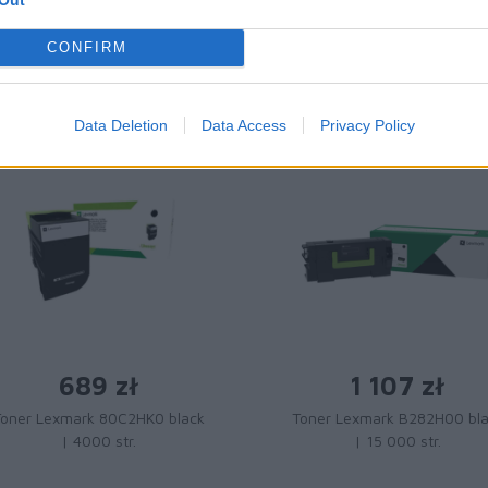
POLECANE PRODUKTY:
CONFIRM
Data Deletion
Data Access
Privacy Policy
689 zł
1 107 zł
Toner Lexmark 80C2HK0 black
Toner Lexmark B282H00 bl
| 4000 str.
| 15 000 str.