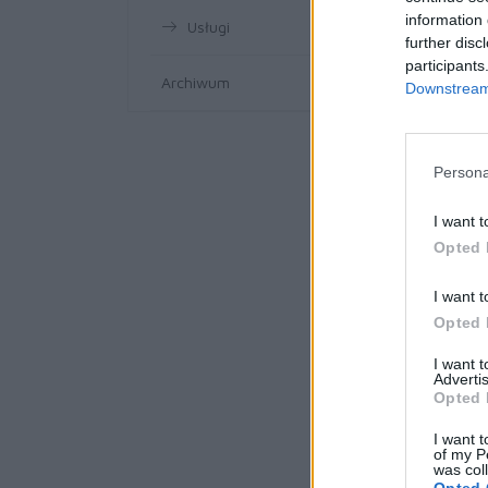
information 
Usługi
further disc
participants
Archiwum
Downstream 
Persona
I want t
Opted 
I want t
Opted 
I want 
Advertis
Opted 
I want t
of my P
was col
Opted 