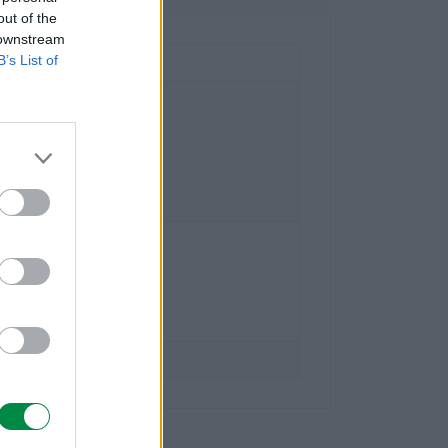
out of the
 downstream
B’s List of
national Technology S.a.r.l.
- 20
-Bois Case Postale 508 15
eve Szwajcaria
mark.com
national Polska Sp. z o.o.
5
szawa
mark.com
lexmark.com/pl_pl.html
ort.lexmark.com/pl_pl.html