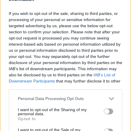
If you wish to opt-out of the sale, sharing to third parties, or
Informacje handlowe
processing of your personal or sensitive information for
targeted advertising by us, please use the below opt-out
section to confirm your selection. Please note that after your
opt-out request is processed you may continue seeing
Kod producenta
interest-based ads based on personal information utilized by
us or personal information disclosed to third parties prior to
12A6860
your opt-out. You may separately opt-out of the further
disclosure of your personal information by third parties on the
Dane producenta
IAB’s list of downstream participants. This information may
also be disclosed by us to third parties on the
IAB’s List of
Lexmark International Technology S.a.r.l.
Downstream Participants
that may further disclose it to other
ICC - Bloc A - 20
third parties.
Route de Pre-Bois Case Postale 508 15
CH-1215 Geneve Szwajcaria
Personal Data Processing Opt Outs
info_pl@lexmark.com
I want to opt-out of the Sharing of my
lexmark.com
personal data.
Opted In
Podmiot odpowiedzialny
I want to opt-out of the Sale of my