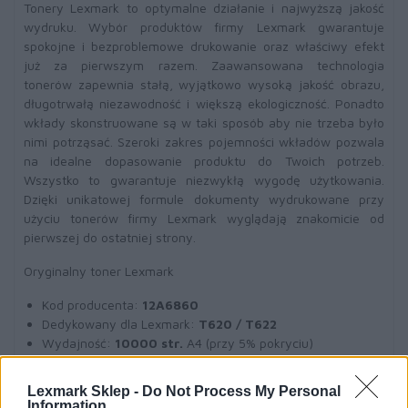
Tonery Lexmark to optymalne działanie i najwyższą jakość
wydruku. Wybór produktów firmy Lexmark gwarantuje
spokojne i bezproblemowe drukowanie oraz właściwy efekt
już za pierwszym razem. Zaawansowana technologia
tonerów zapewnia stałą, wyjątkowo wysoką jakość obrazu,
długotrwałą niezawodność i większą ekologiczność. Ponadto
wkłady skonstruowane są w taki sposób aby nie trzeba było
nimi potrząsać. Szeroki zakres pojemności wkładów pozwala
na idealne dopasowanie produktu do Twoich potrzeb.
Wszystko to gwarantuje niezwykłą wygodę użytkowania.
Dzięki unikatowej formule dokumenty wydrukowane przy
użyciu tonerów firmy Lexmark wyglądają znakomicie od
pierwszej do ostatniej strony.
Oryginalny toner Lexmark
Kod producenta:
12A6860
Dedykowany dla Lexmark:
T620 / T622
Wydajność:
10000 str.
A4 (przy 5% pokryciu)
Toner czarny
(black)
Lexmark Sklep -
Do Not Process My Personal
Information