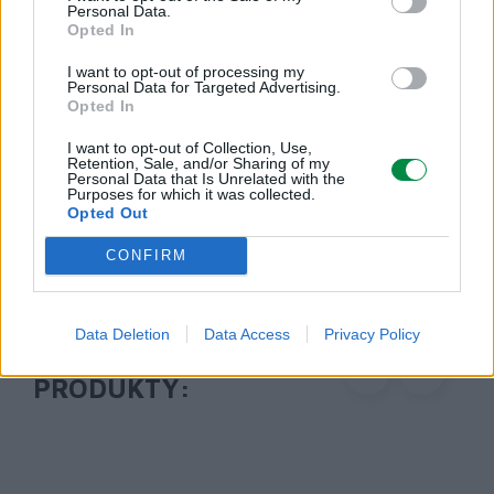
Personal Data.
Lexmark International Polska Sp. z o.o.
Opted In
ul. Wołoska 5
02-675 Warszawa
I want to opt-out of processing my
Personal Data for Targeted Advertising.
info_pl@lexmark.com
Opted In
https://www.lexmark.com/pl_pl.html
I want to opt-out of Collection, Use,
Retention, Sale, and/or Sharing of my
Pomoc techniczna
Personal Data that Is Unrelated with the
Purposes for which it was collected.
Opted Out
https://support.lexmark.com/pl_pl.html
CONFIRM
Data Deletion
Data Access
Privacy Policy
POLECANE
PRODUKTY: