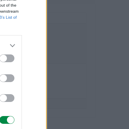
out of the
 downstream
B’s List of
national Technology S.a.r.l.
- 20
-Bois Case Postale 508 15
eve Szwajcaria
mark.com
national Polska Sp. z o.o.
5
szawa
mark.com
lexmark.com/pl_pl.html
ort.lexmark.com/pl_pl.html