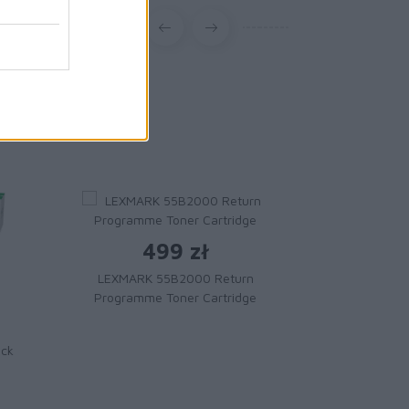
499 zł
LEXMARK 55B2000 Return
Programme Toner Cartridge
1 
Toner LE
ack
Magenta Extr
Cartridge