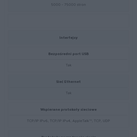
5000 - 75000 stron
Interfejsy
Bezpośredni port USB
Tak
Sieć Ethernet
Tak
Wspierane protokoły sieciowe
TCP/IP IPv6, TCP/IP IPv4, AppleTalk™, TCP, UDP