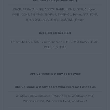
Protokoły zarządzania siecią
DHCP, APIPA (AutoIP), BOOTP, RARP, mDNS, IGMP, Bonjour,
WINS, DDNS, SNMPv3, SNMPv1, SNMPv2c, Telnet, NTP, ICMP,
6
HTTP, DNS, ARP, HTTPs (SSL
/TLS), Finger
Bezpieczeństwo sieci
IPSec, SNMPv3, 802.1x Authentication: MD5, MSCHAPv2, LEAP,
PEAP, TLS, TTLS
Obsługiwane systemy operacyjne
Obsługiwane systemy operacyjne Microsoft Windows
Windows 10, Windows 8.1, Windows 8, Windows 8 x64,
Windows 7 x64, Windows 8.1 x64, Windows 7