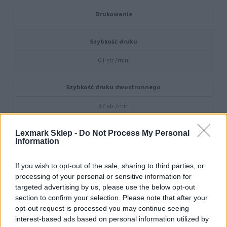
Drukowanie
Szybkość druku
61 str./min.
Szybkość druku dwustronnego
37 str./min
Lexmark Sklep -
Do Not Process My Personal
Czas wydruku pierwszej strony
Information
4,2 sek.
If you wish to opt-out of the sale, sharing to third parties, or
processing of your personal or sensitive information for
Rozdzielczość druku
targeted advertising by us, please use the below opt-out
section to confirm your selection. Please note that after your
1200 x 1200 dpi
opt-out request is processed you may continue seeing
interest-based ads based on personal information utilized by
Druk dwustronny