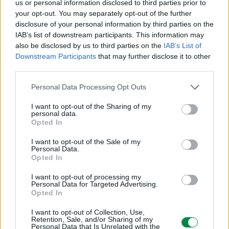
us or personal information disclosed to third parties prior to
your opt-out. You may separately opt-out of the further
Tak
disclosure of your personal information by third parties on the
IAB’s list of downstream participants. This information may
also be disclosed by us to third parties on the
IAB’s List of
Downstream Participants
that may further disclose it to other
third parties.
Obsługa papieru
Personal Data Processing Opt Outs
Obsługiwane rodzaje nośników
I want to opt-out of the Sharing of my
personal data.
Etykiety winylowe, Etykiety zintegrowane, Paper Labels, Card
Opted In
Stock, Plain Paper, Etykiety poliestrowe, Podwójne etykiety Web,
Folie
I want to opt-out of the Sale of my
Personal Data.
Opted In
Opcja wykańczania dokumentów
I want to opt-out of processing my
Personal Data for Targeted Advertising.
Tak
Opted In
I want to opt-out of Collection, Use,
Standardowa liczba podajników
Retention, Sale, and/or Sharing of my
Personal Data that Is Unrelated with the