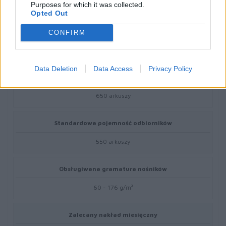
2
Purposes for which it was collected.
Opted Out
Maksymalna liczba podajników
CONFIRM
6
Data Deletion
Data Access
Privacy Policy
Standardowa pojemność podajników
650 arkuszy
Standardowa pojemność odbiorników
550 arkuszy
Obsługiwana gramatura nośników
60 - 176 g/m²
Zalecany nakład miesięczny