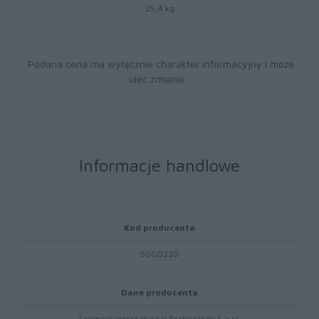
25,4 kg
Podana cena ma wyłącznie charakter informacyjny i może
ulec zmianie.
Informacje handlowe
Kod producenta
50G0220
Dane producenta
Lexmark International Technology S.a.r.l.