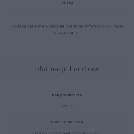
14,1 kg
Podana cena ma wyłącznie charakter informacyjny i może
ulec zmianie.
Informacje handlowe
Kod producenta
36SC372
Dane producenta
Lexmark International Technology S.a.r.l.