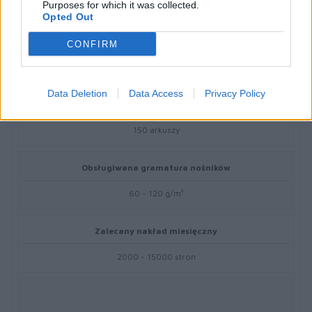
5
Purposes for which it was collected.
Opted Out
Standardowa pojemność podajników
CONFIRM
350 arkuszy
Data Deletion
Data Access
Privacy Policy
Standardowa pojemność odbiorników
150 arkuszy
Obsługiwana gramatura nośników
60 - 120 g/m²
Zalecany nakład miesięczny
2000 - 15000 stron