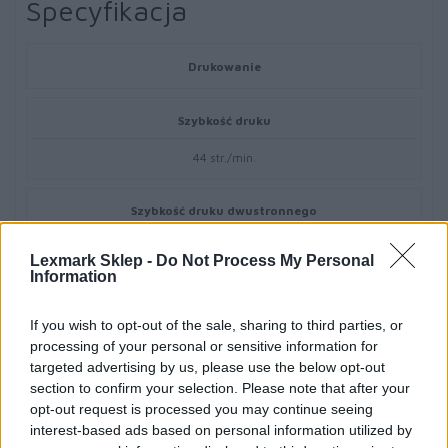
Specyfikacja
Drukowanie
Szybkość druku
44 str./min.
Szybkość druku dwustronnego
22 str./min
Lexmark Sklep -
Do Not Process My Personal
Information
Czas wydruku pierwszej strony
If you wish to opt-out of the sale, sharing to third parties, or
6 sek.
processing of your personal or sensitive information for
targeted advertising by us, please use the below opt-out
section to confirm your selection. Please note that after your
Rozdzielczość druku
opt-out request is processed you may continue seeing
interest-based ads based on personal information utilized by
1200 x 1200 dpi