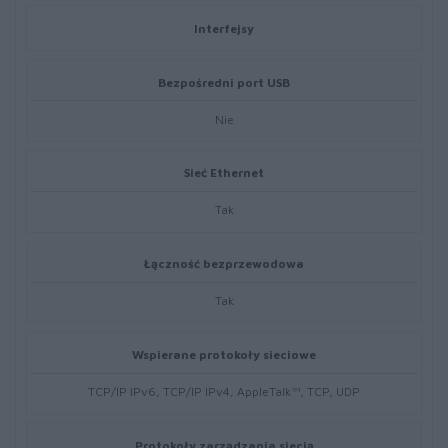
Interfejsy
Bezpośredni port USB
Nie
Sieć Ethernet
Tak
Łączność bezprzewodowa
Tak
Wspierane protokoły sieciowe
TCP/IP IPv6, TCP/IP IPv4, AppleTalk™, TCP, UDP
Protokoły zarządzania siecią