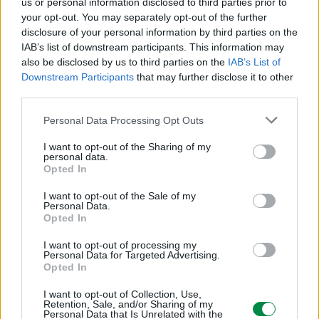
us or personal information disclosed to third parties prior to
your opt-out. You may separately opt-out of the further
Druk dwustronny
disclosure of your personal information by third parties on the
IAB’s list of downstream participants. This information may
Tak
also be disclosed by us to third parties on the
IAB’s List of
Downstream Participants
that may further disclose it to other
third parties.
Personal Data Processing Opt Outs
Obsługa papieru
I want to opt-out of the Sharing of my
personal data.
Obsługiwane rodzaje nośników
Opted In
Etykiety papierowe, karty, papier zwykły, folie, koperty
I want to opt-out of the Sale of my
Personal Data.
Opted In
Standardowa liczba podajników
I want to opt-out of processing my
Personal Data for Targeted Advertising.
2
Opted In
I want to opt-out of Collection, Use,
Maksymalna liczba podajników
Retention, Sale, and/or Sharing of my
Personal Data that Is Unrelated with the