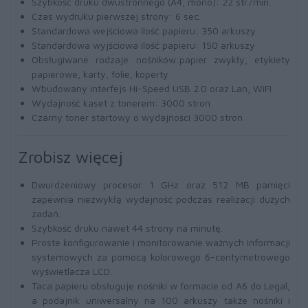
Szybkość druku dwustronnego (A4, mono): 22 str./min.
Czas wydruku pierwszej strony: 6 sec.
Standardowa wejściowa ilość papieru: 350 arkuszy
Standardowa wyjściowa ilość papieru: 150 arkuszy
Obsługiwane rodzaje nośników:papier zwykły, etykiety
papierowe, karty, folie, koperty
Wbudowany interfejs Hi-Speed USB 2.0 oraz Lan, WiFI
Wydajność kaset z tonerem: 3000 stron
Czarny toner startowy o wydajności 3000 stron
Zrobisz więcej
Dwurdzeniowy procesor 1 GHz oraz 512 MB pamięci
zapewnia niezwykłą wydajność podczas realizacji dużych
zadań.
Szybkość druku nawet 44 strony na minutę.
Proste konfigurowanie i monitorowanie ważnych informacji
systemowych za pomocą kolorowego 6-centymetrowego
wyświetlacza LCD.
Taca papieru obsługuje nośniki w formacie od A6 do Legal,
a podajnik uniwersalny na 100 arkuszy także nośniki i