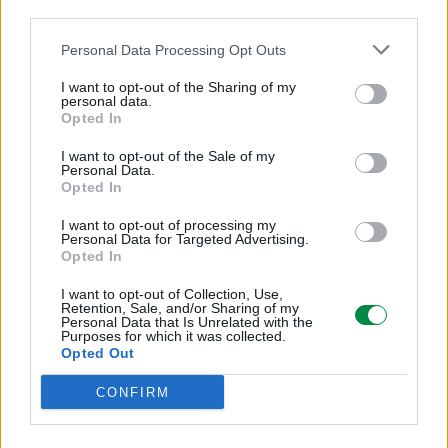
third parties.
Pojemność wejściowa i wyjściowa
Personal Data Processing Opt Outs
2 tace wejściowe, 650 arkuszy wejściowych, 250 arkuszy
wyjściowych
I want to opt-out of the Sharing of my
personal data.
Opted In
Pojemność podajnika ADF
I want to opt-out of the Sale of my
Personal Data.
100 arkuszy
Opted In
I want to opt-out of processing my
Maksymalna pojemność wejściowa
Personal Data for Targeted Advertising.
Opted In
2300 arkuszy
I want to opt-out of Collection, Use,
Retention, Sale, and/or Sharing of my
Maksymalna pojemność wyjściowa
Personal Data that Is Unrelated with the
Purposes for which it was collected.
Opted Out
250 arkuszy
CONFIRM
Obsługiwane rozmiary papieru
A4, A5, A6, Executive, Hagaki card, Legal, Letter, Statement,