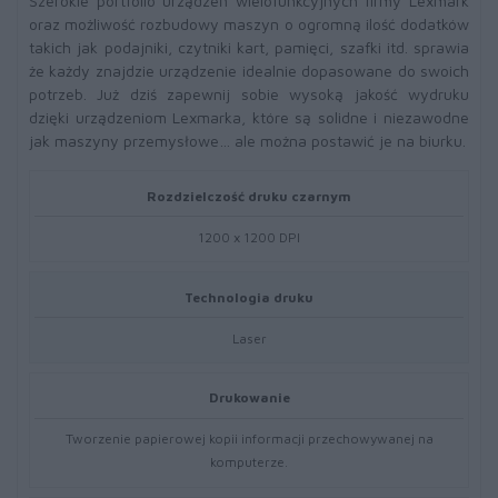
Szerokie portfolio urządzeń wielofunkcyjnych firmy Lexmark
oraz możliwość rozbudowy maszyn o ogromną ilość dodatków
takich jak podajniki, czytniki kart, pamięci, szafki itd. sprawia
że każdy znajdzie urządzenie idealnie dopasowane do swoich
potrzeb. Już dziś zapewnij sobie wysoką jakość wydruku
dzięki urządzeniom Lexmarka, które są solidne i niezawodne
jak maszyny przemysłowe… ale można postawić je na biurku.
Rozdzielczość druku czarnym
1200 x 1200 DPI
Technologia druku
Laser
Drukowanie
Tworzenie papierowej kopii informacji przechowywanej na
komputerze.