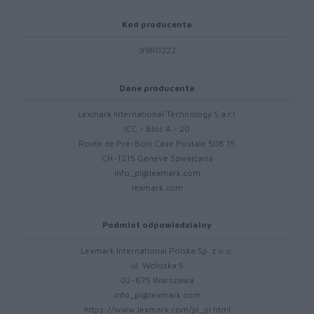
Kod producenta
99R0222
Dane producenta
Lexmark International Technology S.a.r.l.
ICC - Bloc A - 20
Route de Pre-Bois Case Postale 508 15
CH-1215 Geneve Szwajcaria
info_pl@lexmark.com
lexmark.com
Podmiot odpowiedzialny
Lexmark International Polska Sp. z o.o.
ul. Wołoska 5
02-675 Warszawa
info_pl@lexmark.com
https://www.lexmark.com/pl_pl.html