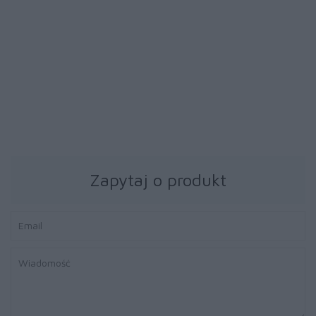
2 470 zł
2 470 zł
Urządzenie
Urządzenie
wielofunkcyjne Lexmark
wielofunkcyjne Lexmark
CX431adw
CX431adw
Zapytaj o produkt