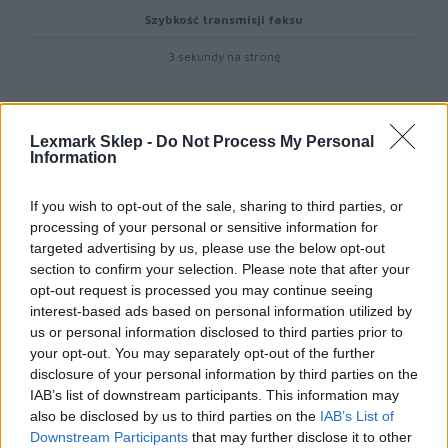
Szybkość transmisji faksu
3 sekundy na stronę
Prędkość modemu
Lexmark Sklep -
Do Not Process My Personal
33.6 Kbit/s
Information
Maksymalny cykl pracy
If you wish to opt-out of the sale, sharing to third parties, or
processing of your personal or sensitive information for
175 000 stron miesięcznie
targeted advertising by us, please use the below opt-out
section to confirm your selection. Please note that after your
opt-out request is processed you may continue seeing
Kolory druku
interest-based ads based on personal information utilized by
Czarny
us or personal information disclosed to third parties prior to
your opt-out. You may separately opt-out of the further
disclosure of your personal information by third parties on the
Języki opisu strony
IAB’s list of downstream participants. This information may
also be disclosed by us to third parties on the
IAB’s List of
PCL 5, PCL 6, PPDS, PostScript
Downstream Participants
that may further disclose it to other