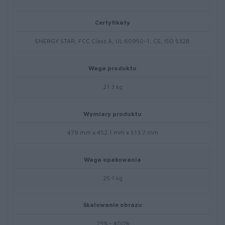
Certyfikaty
ENERGY STAR, FCC Class A, UL 60950-1, CE, ISO 532B
Waga produktu
21.3 kg
Wymiary produktu
479 mm x 452.1 mm x 513.7 mm
Waga opakowania
25.1 kg
Skalowanie obrazu
25% - 400%