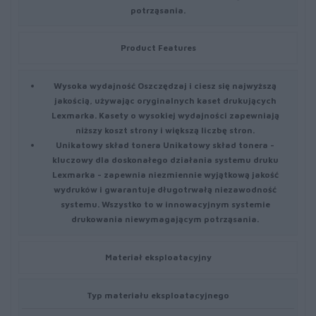
potrząsania.
Product Features
Wysoka wydajność
Oszczędzaj i ciesz się najwyższą
jakością, używając oryginalnych kaset drukujących
Lexmarka. Kasety o wysokiej wydajności zapewniają
niższy koszt strony i większą liczbę stron.
Unikatowy skład tonera
Unikatowy skład tonera -
kluczowy dla doskonałego działania systemu druku
Lexmarka - zapewnia niezmiennie wyjątkową jakość
wydruków i gwarantuje długotrwałą niezawodność
systemu. Wszystko to w innowacyjnym systemie
drukowania niewymagającym potrząsania.
Materiał eksploatacyjny
Typ materiału eksploatacyjnego