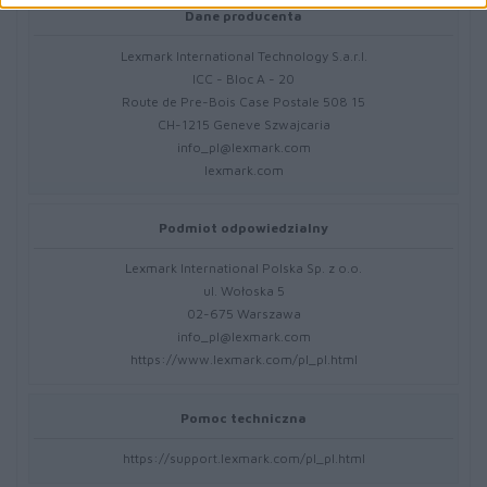
Dane producenta
Lexmark International Technology S.a.r.l.
ICC - Bloc A - 20
Route de Pre-Bois Case Postale 508 15
CH-1215 Geneve Szwajcaria
info_pl@lexmark.com
lexmark.com
Podmiot odpowiedzialny
Lexmark International Polska Sp. z o.o.
ul. Wołoska 5
02-675 Warszawa
info_pl@lexmark.com
https://www.lexmark.com/pl_pl.html
Pomoc techniczna
https://support.lexmark.com/pl_pl.html