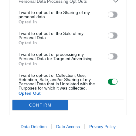
Personal Data Processing Opt Outs
Do 8000 stron
I want to opt-out of the Sharing of my
personal data.
Informacja o kompatybilnosci
Opted In
I want to opt-out of the Sale of my
Kompatybilne z
Personal Data.
Opted In
Lexmark CS517de, CX517de
I want to opt-out of processing my
Personal Data for Targeted Advertising.
Opted In
I want to opt-out of Collection, Use,
Retention, Sale, and/or Sharing of my
Personal Data that Is Unrelated with the
Informacje handlowe
Purposes for which it was collected.
Opted Out
CONFIRM
Kod producenta
71B0X10
Data Deletion
Data Access
Privacy Policy