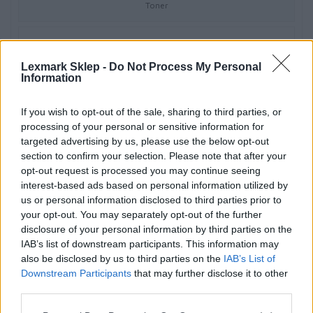
Toner
Technologia druku
Lexmark Sklep -
Do Not Process My Personal
Laserowa
Information
Kolor
If you wish to opt-out of the sale, sharing to third parties, or
processing of your personal or sensitive information for
Czarny
targeted advertising by us, please use the below opt-out
section to confirm your selection. Please note that after your
Ilość w komplecie
opt-out request is processed you may continue seeing
interest-based ads based on personal information utilized by
1 szt.
us or personal information disclosed to third parties prior to
your opt-out. You may separately opt-out of the further
disclosure of your personal information by third parties on the
Wydajność kasety tonera
IAB’s list of downstream participants. This information may
also be disclosed by us to third parties on the
IAB’s List of
Ekstra Wysoka Wydajność
Downstream Participants
that may further disclose it to other
third parties.
Uzysk