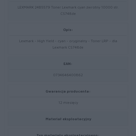
LEXMARK 24B5579 Toner Lexmark cyan zwrotny 10000 str.
CS748de
Opis:
Lexmark - High Yield - cyan - oryginalny - Toner LRP - dla
Lexmark CS748de
EAN:
0734646400862
Gwarancja producenta:
12 miesięcy
Materiał eksploatacyjny
Typ materiału eksploatacyjnego: