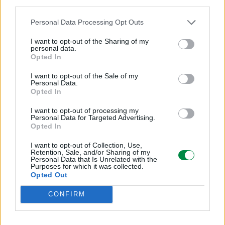
Różne
third parties.
Personal Data Processing Opt Outs
Typ ceny:
I want to opt-out of the Sharing of my
Lexmark Return Program (LRP)
personal data.
Opted In
Informacja o kompatybilnosci
I want to opt-out of the Sale of my
Personal Data.
Opted In
Kompatybilne z:
I want to opt-out of processing my
Personal Data for Targeted Advertising.
Lexmark CS748de
Opted In
I want to opt-out of Collection, Use,
Retention, Sale, and/or Sharing of my
Personal Data that Is Unrelated with the
Purposes for which it was collected.
Opted Out
Informacje handlowe
CONFIRM