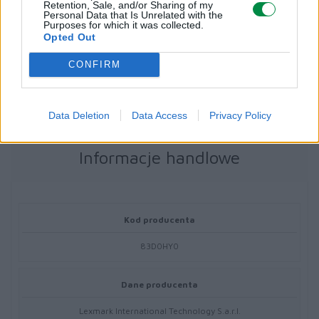
Informacja o kompatybilnosci
Retention, Sale, and/or Sharing of my
Personal Data that Is Unrelated with the
Purposes for which it was collected.
Opted Out
Kompatybilne z
CONFIRM
P/N: CX942ADSE
Data Deletion
Data Access
Privacy Policy
Informacje handlowe
Kod producenta
83D0HY0
Dane producenta
Lexmark International Technology S.a.r.l.