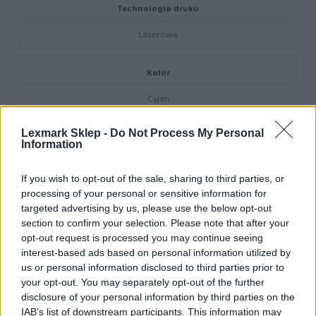
Technologia druku
Laserowa
Kolor
Cyjan
Lexmark Sklep -
Do Not Process My Personal
Ilość w komplecie
Information
1 szt.
If you wish to opt-out of the sale, sharing to third parties, or
processing of your personal or sensitive information for
Własności kasety tonera
targeted advertising by us, please use the below opt-out
section to confirm your selection. Please note that after your
Toner Unison
opt-out request is processed you may continue seeing
interest-based ads based on personal information utilized by
Uzysk
us or personal information disclosed to third parties prior to
your opt-out. You may separately opt-out of the further
Do 46900 stron ISO/IEC 19798
disclosure of your personal information by third parties on the
IAB’s list of downstream participants. This information may