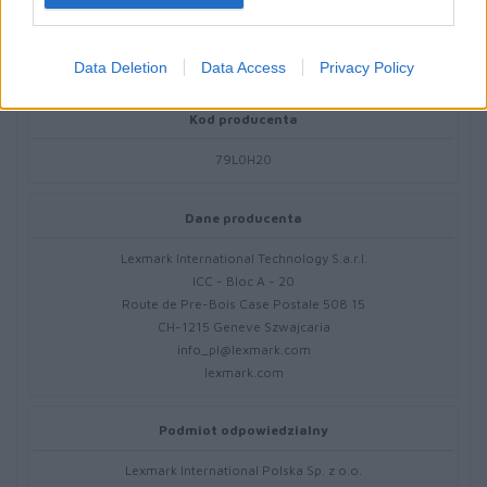
Informacje handlowe
Data Deletion
Data Access
Privacy Policy
Kod producenta
79L0H20
Dane producenta
Lexmark International Technology S.a.r.l.
ICC - Bloc A - 20
Route de Pre-Bois Case Postale 508 15
CH-1215 Geneve Szwajcaria
info_pl@lexmark.com
lexmark.com
Podmiot odpowiedzialny
Lexmark International Polska Sp. z o.o.