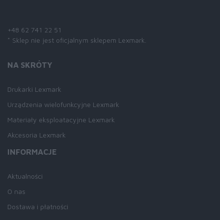
Skontaktuj się z nami:
+48 62 741 22 51
* Sklep nie jest oficjalnym sklepem Lexmark.
NA SKRÓTY
Drukarki Lexmark
Urządzenia wielofunkcyjne Lexmark
Materiały eksploatacyjne Lexmark
Akcesoria Lexmark
INFORMACJE
Aktualności
O nas
Dostawa i płatności