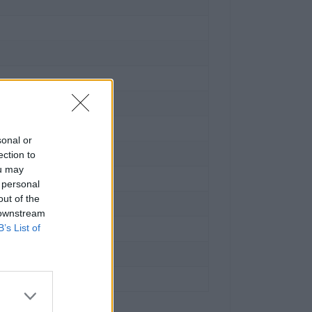
sonal or
ection to
ou may
n
 personal
out of the
.
 downstream
B’s List of
ridge Collection Program