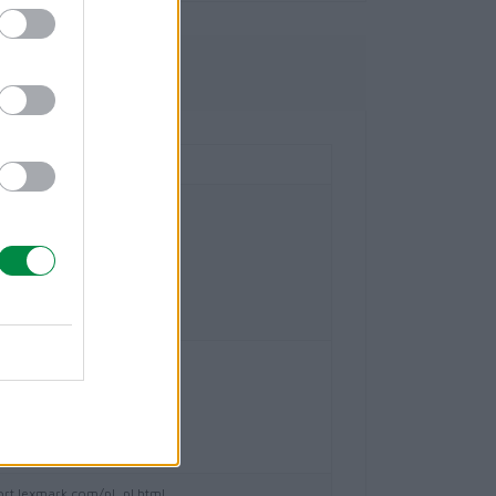
owe
national Technology S.a.r.l.
- 20
-Bois Case Postale 508 15
eve Szwajcaria
mark.com
national Polska Sp. z o.o.
5
szawa
mark.com
lexmark.com/pl_pl.html
ort.lexmark.com/pl_pl.html