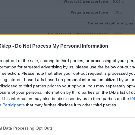
Wysokość transportowa
9.05 cm
Waga transportowa
476 g
Materiał eksploatacyjny
Typ materiału eksploatacyjnego
Toner
Technologia druku
Laserowa
klep -
Do Not Process My Personal Information
Kolor
Czarny
to opt-out of the sale, sharing to third parties, or processing of your per
Ilość w komplecie
1 szt.
formation for targeted advertising by us, please use the below opt-out s
r selection. Please note that after your opt-out request is processed y
Własności kasety tonera
Toner Uniso
eing interest-based ads based on personal information utilized by us or
disclosed to third parties prior to your opt-out. You may separately opt-
Uzysk
Do 15 800 str
losure of your personal information by third parties on the IAB’s list of
. This information may also be disclosed by us to third parties on the
IA
Różne
Participants
that may further disclose it to other third parties.
Typ ceny
Lexmark Cart
Typ opakowania
Pudełko
l Data Processing Opt Outs