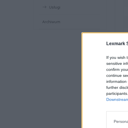
Usługi
Archiwum
Lexmark S
If you wish 
sensitive in
confirm you
continue se
information 
further disc
participants
Downstream 
Persona