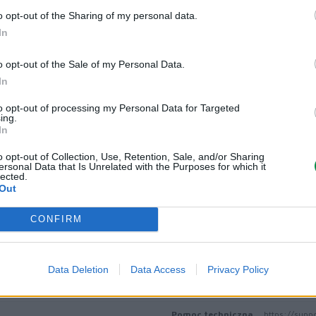
o opt-out of the Sharing of my personal data.
In
Informacje handl
o opt-out of the Sale of my Personal Data.
In
Kod producenta
75M0H10
to opt-out of processing my Personal Data for Targeted
ing.
In
Lexmark Inter
ICC - Bloc A 
o opt-out of Collection, Use, Retention, Sale, and/or Sharing
Route de Pre
ersonal Data that Is Unrelated with the Purposes for which it
Dane producenta
CH-1215 Gen
lected.
Out
info_pl@lex
lexmark.com
CONFIRM
Lexmark Inter
ul. Wołoska 
Podmiot odpowiedzialny
02-675 War
Data Deletion
Data Access
Privacy Policy
info_pl@lex
https://www.
Pomoc techniczna
https://supp