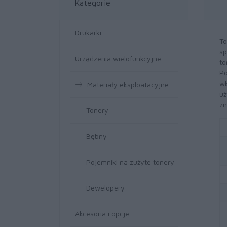
Kategorie
Drukarki
To
sp
Urządzenia wielofunkcyjne
to
Po
wk
Materiały eksploatacyjne
uż
zn
Tonery
Bębny
Pojemniki na zużyte tonery
Dewelopery
Akcesoria i opcje