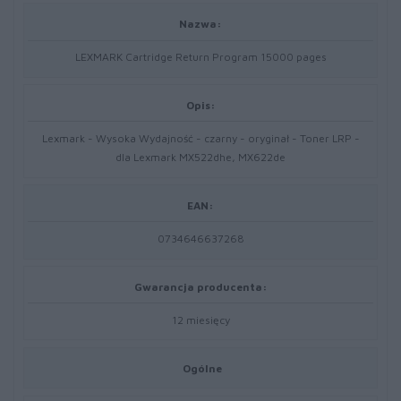
Nazwa:
LEXMARK Cartridge Return Program 15000 pages
Opis:
Lexmark - Wysoka Wydajność - czarny - oryginał - Toner LRP -
dla Lexmark MX522dhe, MX622de
EAN:
0734646637268
Gwarancja producenta:
12 miesięcy
Ogólne