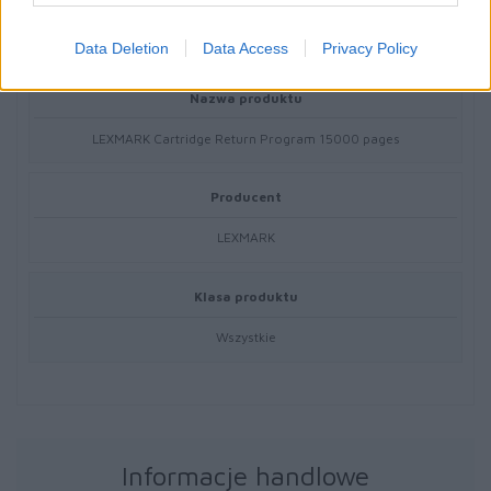
56F2H00
Data Deletion
Data Access
Privacy Policy
Nazwa produktu
LEXMARK Cartridge Return Program 15000 pages
Producent
LEXMARK
Klasa produktu
Wszystkie
Informacje handlowe