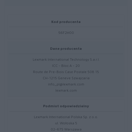
Kod producenta
56F2H00
Dane producenta
Lexmark International Technology S.a.r.l.
ICC - Bloc A - 20
Route de Pre-Bois Case Postale 508 15
CH-1215 Geneve Szwajcaria
info_pl@lexmark.com
lexmark.com
Podmiot odpowiedzialny
Lexmark International Polska Sp. z o.o.
ul. Wołoska 5
02-675 Warszawa