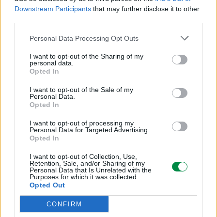
Downstream Participants
that may further disclose it to other
Wysoka Wydajność
third parties.
Różne
Personal Data Processing Opt Outs
I want to opt-out of the Sharing of my
personal data.
Typ ceny:
Opted In
Lexmark Return Program (LRP)
I want to opt-out of the Sale of my
Personal Data.
Opted In
Informacja o kompatybilnosci
I want to opt-out of processing my
Personal Data for Targeted Advertising.
Kompatybilne z:
Opted In
Lexmark MX522dhe, MX622de
I want to opt-out of Collection, Use,
Retention, Sale, and/or Sharing of my
Personal Data that Is Unrelated with the
Dane techniczne przekazywane nam są przez firmy trzecie
Purposes for which it was collected.
do celów informacyjnych. Nie ponosimy żadnej
Opted Out
odpowiedzialności za zawarte w nich ewentualne błędy.
CONFIRM
Symbol producenta