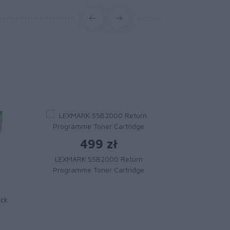
499 zł
LEXMARK 55B2000 Return
Programme Toner Cartridge
1 
Toner LE
ack
Magenta Extr
Cartridge