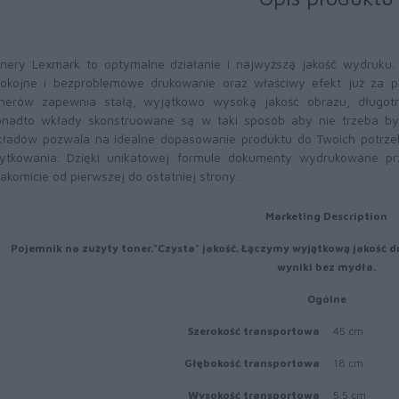
nery Lexmark to optymalne działanie i najwyższą jakość wydruku
okojne i bezproblemowe drukowanie oraz właściwy efekt już za 
nerów zapewnia stałą, wyjątkowo wysoką jakość obrazu, długotr
nadto wkłady skonstruowane są w taki sposób aby nie trzeba był
ładów pozwala na idealne dopasowanie produktu do Twoich potrze
ytkowania. Dzięki unikatowej formule dokumenty wydrukowane pr
akomicie od pierwszej do ostatniej strony.
Marketing Description
Pojemnik na zużyty toner."Czysta" jakość. Łączymy wyjątkową jakość d
wyniki bez mydła.
Ogólne
Szerokość transportowa
45 cm
Głębokość transportowa
18 cm
Wysokość transportowa
5.5 cm