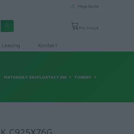
Moje konto
Mój koszyk
Leasing
Kontakt
MATERIAŁY EKSPLOATACYJNE
TONERY
RK C925X76G