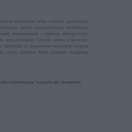
. Wybór produktów firmy Lexmark gwarantuje
pierwszym razem. Zaawansowana technologia
wałą niezawodność i większą ekologiczność.
o nimi potrząsać. Szeroki zakres pojemności
b. Wszystko to gwarantuje niezwykłą wygodę
zy użyciu tonerów firmy Lexmark wyglądają
ruku z technologią "czystych rąk". Doskonałe