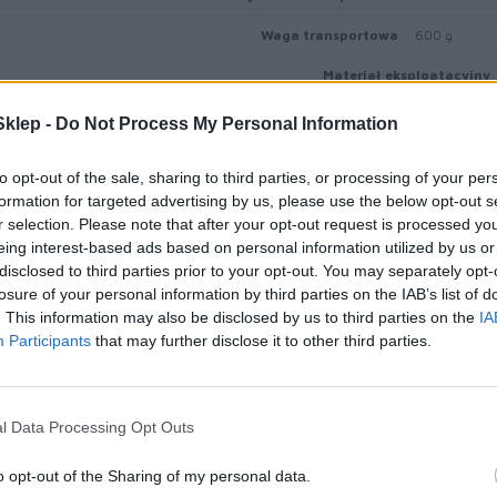
Waga transportowa
600 g
Materiał eksploatacyjny
Typ materiału eksploatacyjnego
Pojemnik na 
klep -
Do Not Process My Personal Information
Technologia druku
Laserowa
to opt-out of the sale, sharing to third parties, or processing of your per
Uzysk
Do 30000 st
formation for targeted advertising by us, please use the below opt-out s
r selection. Please note that after your opt-out request is processed y
Różne
eing interest-based ads based on personal information utilized by us or
disclosed to third parties prior to your opt-out. You may separately opt-
Typ ceny
Lexmark Cart
losure of your personal information by third parties on the IAB’s list of
Informacja o kompatybilnos
. This information may also be disclosed by us to third parties on the
IA
Participants
that may further disclose it to other third parties.
Kompatybilne z
Lexmark C92
l Data Processing Opt Outs
Informacje handl
o opt-out of the Sharing of my personal data.