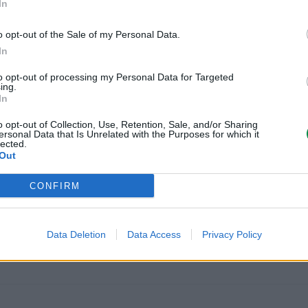
In
o opt-out of the Sale of my Personal Data.
Kod producenta
C925X76G
In
Lexmark Inter
to opt-out of processing my Personal Data for Targeted
ICC - Bloc A 
ing.
In
Route de Pre
Dane producenta
CH-1215 Gen
o opt-out of Collection, Use, Retention, Sale, and/or Sharing
info_pl@lex
ersonal Data that Is Unrelated with the Purposes for which it
lected.
lexmark.com
Out
Lexmark Inter
ul. Wołoska 
CONFIRM
Podmiot odpowiedzialny
02-675 War
info_pl@lex
https://www.
Data Deletion
Data Access
Privacy Policy
Pomoc techniczna
https://supp