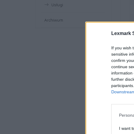
Usługi
Archiwum
Lexmark S
If you wish 
sensitive in
confirm you
continue se
information 
further disc
participants
Downstream 
Persona
I want t