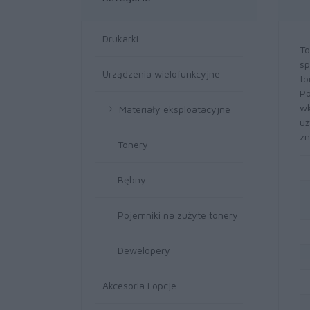
Drukarki
To
sp
Urządzenia wielofunkcyjne
to
Po
wk
Materiały eksploatacyjne
uż
zn
Tonery
Bębny
Pojemniki na zużyte tonery
Dewelopery
Akcesoria i opcje