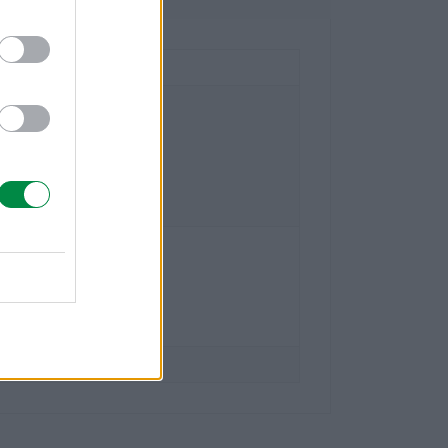
national Technology S.a.r.l.
- 20
-Bois Case Postale 508 15
eve Szwajcaria
mark.com
national Polska Sp. z o.o.
5
szawa
mark.com
lexmark.com/pl_pl.html
ort.lexmark.com/pl_pl.html