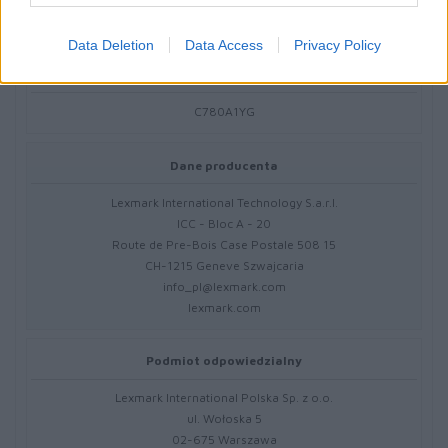
Data Deletion
Data Access
Privacy Policy
Kod producenta
C780A1YG
Dane producenta
Lexmark International Technology S.a.r.l.
ICC - Bloc A - 20
Route de Pre-Bois Case Postale 508 15
CH-1215 Geneve Szwajcaria
info_pl@lexmark.com
lexmark.com
Podmiot odpowiedzialny
Lexmark International Polska Sp. z o.o.
ul. Wołoska 5
02-675 Warszawa