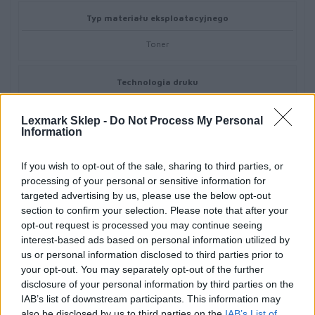
Typ materiału eksploatacyjnego
Toner
Technologia druku
Laserowa
Lexmark Sklep -
Do Not Process My Personal
Information
Kolor
If you wish to opt-out of the sale, sharing to third parties, or
Żółty
processing of your personal or sensitive information for
targeted advertising by us, please use the below opt-out
section to confirm your selection. Please note that after your
Ilość w komplecie
opt-out request is processed you may continue seeing
1 szt.
interest-based ads based on personal information utilized by
us or personal information disclosed to third parties prior to
your opt-out. You may separately opt-out of the further
Uzysk
disclosure of your personal information by third parties on the
IAB’s list of downstream participants. This information may
Do 6000 stron
also be disclosed by us to third parties on the
IAB’s List of