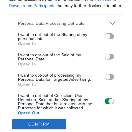
Downstream Participants
that may further disclose it to other
Różne
third parties.
Personal Data Processing Opt Outs
Typ ceny
I want to opt-out of the Sharing of my
Lexmark Cartridge Collection Program, Lexmark Return Program
personal data.
(LRP)
Opted In
I want to opt-out of the Sale of my
Informacja o kompatybilnosci
Personal Data.
Opted In
Kompatybilne z
I want to opt-out of processing my
Personal Data for Targeted Advertising.
Opted In
Lexmark C780dn, C780dtn, C780n, C782dn, C782dtn, C782n,
X782e, X782e MFP, X782e Page Plus Solution
I want to opt-out of Collection, Use,
Retention, Sale, and/or Sharing of my
Personal Data that Is Unrelated with the
Purposes for which it was collected.
Opted Out
CONFIRM
Informacje handlowe