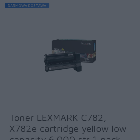
DARMOWA DOSTAWA
Toner LEXMARK C782,
X782e cartridge yellow low
capacity 6.000 str 1-pack