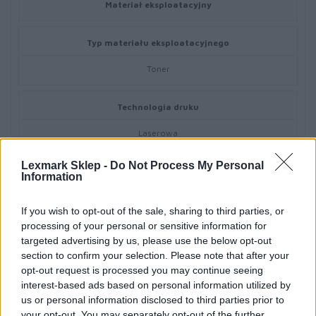
Materiał eksploatacyjny
Typ materiału eksploatacyjnego
Toner
Technologia druku
Laserowa
Lexmark Sklep -
Do Not Process My Personal
Kolor
Information
Magenta
If you wish to opt-out of the sale, sharing to third parties, or
processing of your personal or sensitive information for
Ilość w komplecie
targeted advertising by us, please use the below opt-out
section to confirm your selection. Please note that after your
1 szt.
opt-out request is processed you may continue seeing
interest-based ads based on personal information utilized by
Wydajność kasety tonera
us or personal information disclosed to third parties prior to
your opt-out. You may separately opt-out of the further