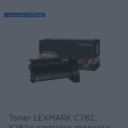
DARMOWA DOSTAWA
Toner LEXMARK C782,
X782e cartridge magenta