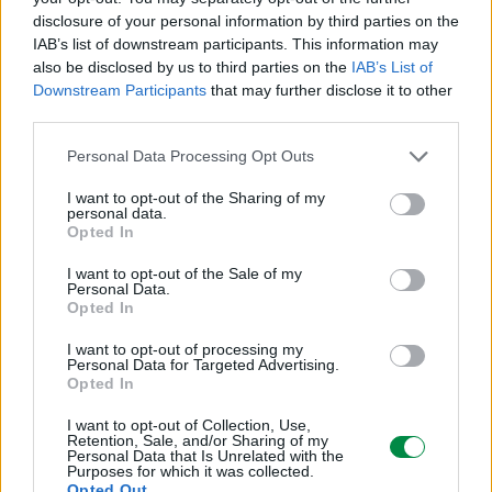
Wysoka Wydajność
disclosure of your personal information by third parties on the
IAB’s list of downstream participants. This information may
also be disclosed by us to third parties on the
IAB’s List of
Uzysk
Downstream Participants
that may further disclose it to other
third parties.
Do 10000 stron
Personal Data Processing Opt Outs
Różne
I want to opt-out of the Sharing of my
personal data.
Opted In
Typ ceny
I want to opt-out of the Sale of my
Lexmark Cartridge Collection Program, Lexmark Return Program
Personal Data.
(LRP)
Opted In
I want to opt-out of processing my
Informacja o kompatybilnosci
Personal Data for Targeted Advertising.
Opted In
Kompatybilne z
I want to opt-out of Collection, Use,
Retention, Sale, and/or Sharing of my
Personal Data that Is Unrelated with the
Lexmark C780dn, C780dtn, C780n, C782dn, C782dtn, C782n,
Purposes for which it was collected.
X782e, X782e MFP, X782e Page Plus Solution
Opted Out