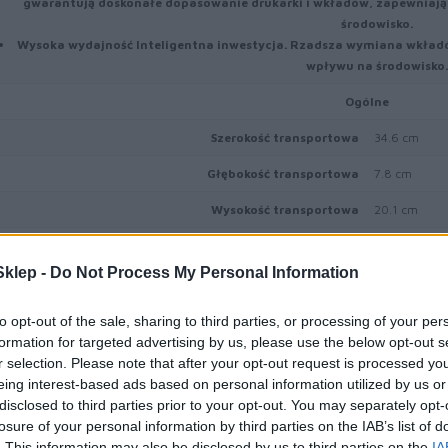
gwarantują doskonałe dopasowanie drukarki i wkładów, zapewniając
środowisko.
Wysoka wydajność
Inteligentna inwestycja. Rzadsza wymiana wkładów
wpływu na środowisko.
Ogólne
Szerokość transportowa
34.6 cm
Głębokość transportowa
7.8 cm
Wysokość transportowa
20.1 cm
Waga transportowa
1.03 kg
klep -
Do Not Process My Personal Information
Materiał eksploatacyjny
Typ materiału eksploatacyjnego
Toner
to opt-out of the sale, sharing to third parties, or processing of your per
formation for targeted advertising by us, please use the below opt-out s
Technologia druku
Laserowa
r selection. Please note that after your opt-out request is processed y
eing interest-based ads based on personal information utilized by us or
Kolor
Żółty
disclosed to third parties prior to your opt-out. You may separately opt-
losure of your personal information by third parties on the IAB’s list of
Ilość w komplecie
1 szt.
. This information may also be disclosed by us to third parties on the
IA