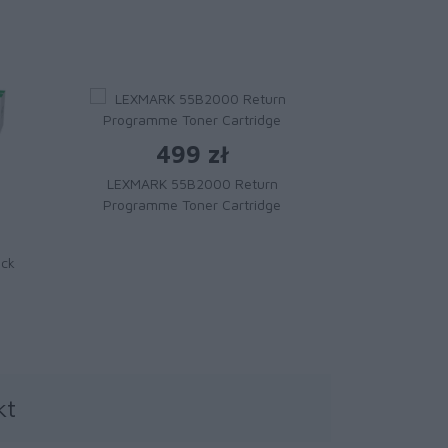
499 zł
LEXMARK 55B2000 Return
Programme Toner Cartridge
1 
Toner LE
ack
Magenta Extr
Cartridge
kt