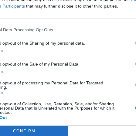
Wydajność kasety tonera
Ekstra Wyso
Participants
that may further disclose it to other third parties.
Uzysk
Do 7000 str
Różne
l Data Processing Opt Outs
Typ ceny
Lexmark Cart
o opt-out of the Sharing of my personal data.
Informacja o kompatybilnos
In
Kompatybilne z
Lexmark C53
o opt-out of the Sale of my Personal Data.
In
to opt-out of processing my Personal Data for Targeted
ing.
Informacje handl
In
o opt-out of Collection, Use, Retention, Sale, and/or Sharing
ersonal Data that Is Unrelated with the Purposes for which it
lected.
Out
Kod producenta
C5342YX
Lexmark Inter
CONFIRM
ICC - Bloc A 