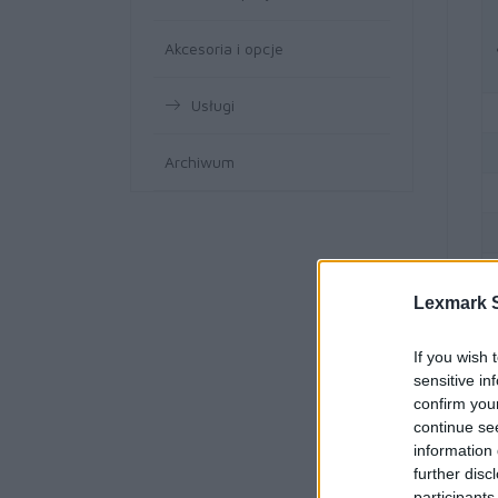
Akcesoria i opcje
Usługi
Archiwum
Lexmark S
If you wish 
sensitive in
confirm you
continue se
information 
further disc
participants