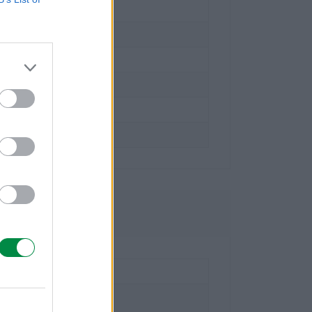
ka Wydajność
on
ridge Collection Program
ci
4dn, C534dtn, C534n
owe
national Technology S.a.r.l.
- 20