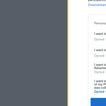
Downstream 
Persona
I want t
Opted 
I want t
Opted 
I want 
Advertis
Opted 
I want t
of my P
was col
Opted 