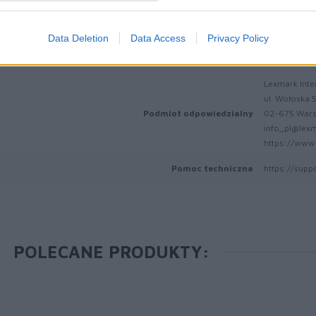
Route de Pre
Dane producenta
CH-1215 Gen
Data Deletion
Data Access
Privacy Policy
info_pl@lex
lexmark.com
Lexmark Inter
ul. Wołoska 
Podmiot odpowiedzialny
02-675 War
info_pl@lex
https://www.
Pomoc techniczna
https://supp
POLECANE PRODUKTY: