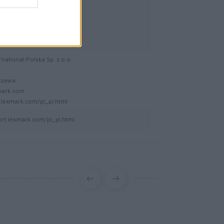
-Bois Case Postale 508 15
eve Szwajcaria
mark.com
national Polska Sp. z o.o.
5
szawa
mark.com
lexmark.com/pl_pl.html
ort.lexmark.com/pl_pl.html