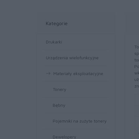
Kategorie
Drukarki
To
sp
Urządzenia wielofunkcyjne
to
Po
wk
Materiały eksploatacyjne
uż
zn
Tonery
Bębny
Pojemniki na zużyte tonery
Dewelopery