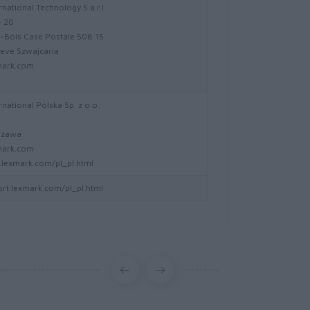
national Technology S.a.r.l.
- 20
-Bois Case Postale 508 15
eve Szwajcaria
mark.com
national Polska Sp. z o.o.
5
szawa
mark.com
lexmark.com/pl_pl.html
ort.lexmark.com/pl_pl.html