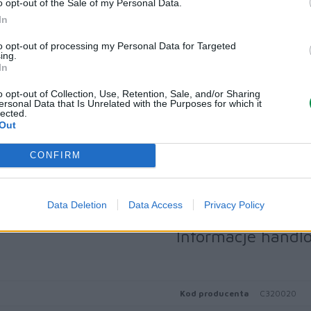
Working Bun
o opt-out of the Sale of my Personal Data.
In
ne techniczne przekazywane nam są przez firmy trzecie do celów in
powiedzialności za zawarte w nich ewentualne błędy.
to opt-out of processing my Personal Data for Targeted
ing.
In
Symbol producenta
C320020
LEXMARK C32
o opt-out of Collection, Use, Retention, Sale, and/or Sharing
Nazwa produktu
ersonal Data that Is Unrelated with the Purposes for which it
C3224 / MC3
lected.
Out
Producent
LEXMARK
CONFIRM
Klasa produktu
Druk lasero
Data Deletion
Data Access
Privacy Policy
Informacje handl
Kod producenta
C320020