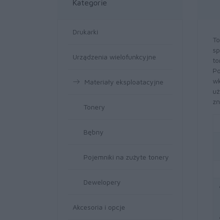
Kategorie
Drukarki
To
sp
Urządzenia wielofunkcyjne
to
Po
wk
Materiały eksploatacyjne
uż
zn
Tonery
Bębny
Pojemniki na zużyte tonery
Dewelopery
Akcesoria i opcje