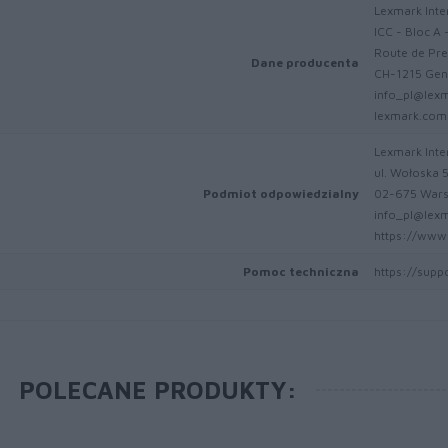
Lexmark Inter
ICC - Bloc A 
Route de Pre
Dane producenta
CH-1215 Gen
info_pl@lex
lexmark.com
Lexmark Inter
ul. Wołoska 
Podmiot odpowiedzialny
02-675 War
info_pl@lex
https://www.
Pomoc techniczna
https://supp
POLECANE PRODUKTY: