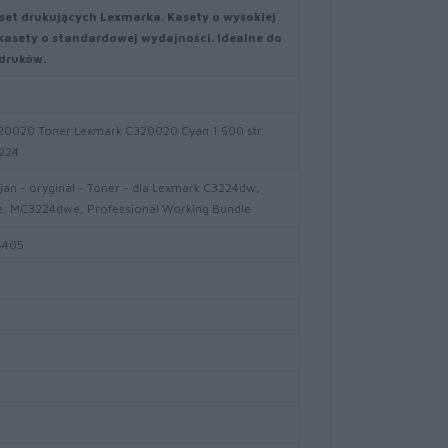
aset drukujących Lexmarka. Kasety o wysokiej
ż kasety o standardowej wydajności. Idealne do
druków.
0020 Toner Lexmark C320020 Cyan 1 500 str.
224
jan - oryginał - Toner - dla Lexmark C3224dw,
 MC3224dwe, Professional Working Bundle
8405