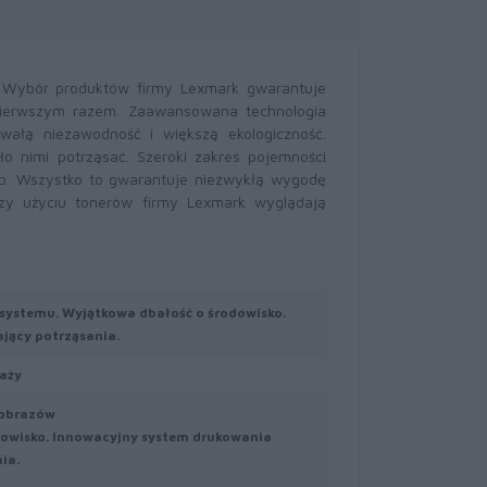
. Wybór produktów firmy Lexmark gwarantuje
pierwszym razem. Zaawansowana technologia
wałą niezawodność i większą ekologiczność.
o nimi potrząsać. Szeroki zakres pojemności
b. Wszystko to gwarantuje niezwykłą wygodę
zy użyciu tonerów firmy Lexmark wyglądają
systemu. Wyjątkowa dbałość o środowisko.
jący potrząsania.
aży
 obrazów
owisko. Innowacyjny system drukowania
ia.