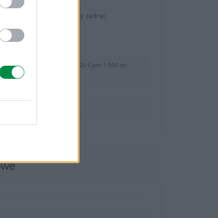
dle
formacyjnych. Nie ponosimy żadnej
0020 Toner Lexmark C320020 Cyan 1 500 str.
224
wy
owe