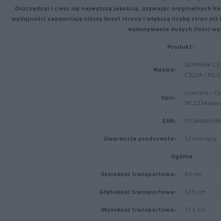
Oszczędzaj i ciesz się najwyższą jakością, używając oryginalnych k
wydajności zapewniają niższy koszt strony i większą liczbę stron ni
wykonywania dużych ilości wy
Produkt:
LEXMARK C32
Nazwa:
C3224 / MC3
Lexmark - Cy
Opis:
MC3224adwe,
EAN:
073464669
Gwarancja producenta:
12 miesięcy
Ogólne
Szerokość transportowa:
40 cm
Głębokość transportowa:
12.5 cm
Wysokość transportowa:
12.5 cm