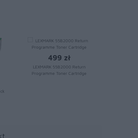
499 zł
LEXMARK 55B2000 Return
Programme Toner Cartridge
1 
Toner LE
ack
Magenta Extr
Cartridge
kt