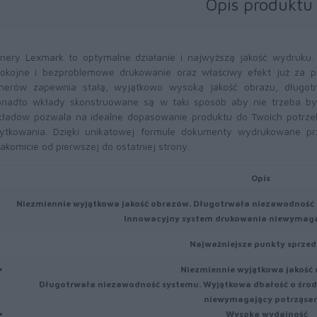
Opis produktu
nery Lexmark to optymalne działanie i najwyższą jakość wydruku
okojne i bezproblemowe drukowanie oraz właściwy efekt już za 
nerów zapewnia stałą, wyjątkowo wysoką jakość obrazu, długotr
nadto wkłady skonstruowane są w taki sposób aby nie trzeba był
ładów pozwala na idealne dopasowanie produktu do Twoich potrze
ytkowania. Dzięki unikatowej formule dokumenty wydrukowane pr
akomicie od pierwszej do ostatniej strony.
Opis
Niezmiennie wyjątkowa jakość obrazów. Długotrwała niezawodność 
Innowacyjny system drukowania niewymaga
Najważniejsze punkty sprzed
Niezmiennie wyjątkowa jakość
Długotrwała niezawodność systemu. Wyjątkowa dbałość o środ
niewymagający potrząsan
Wysoka wydajność