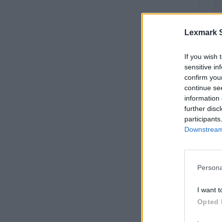
Lexmark S
If you wish 
sensitive in
confirm you
continue se
information 
further disc
participants
Downstream 
Persona
I want t
Opted 