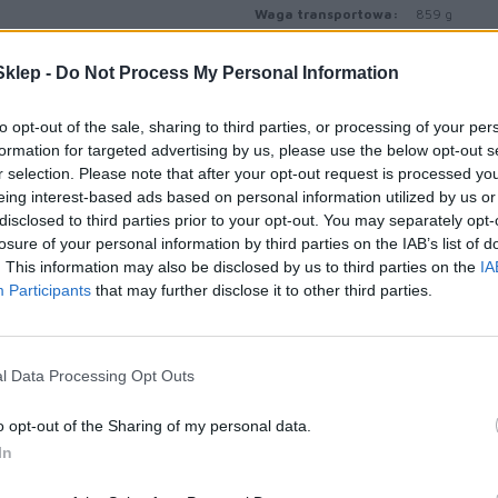
Waga transportowa:
859 g
Materiał eksploatacyjny
klep -
Do Not Process My Personal Information
Typ materiału eksploatacyjnego:
Toner
to opt-out of the sale, sharing to third parties, or processing of your per
Technologia druku:
Laserowa
formation for targeted advertising by us, please use the below opt-out s
r selection. Please note that after your opt-out request is processed y
Kolor:
Cyjan
eing interest-based ads based on personal information utilized by us or
Ilość w komplecie:
1 szt.
disclosed to third parties prior to your opt-out. You may separately opt-
losure of your personal information by third parties on the IAB’s list of
Własności kasety tonera:
Toner Uniso
. This information may also be disclosed by us to third parties on the
IA
Participants
that may further disclose it to other third parties.
Uzysk:
Do 1500 str
Gwarancja producenta
Ograniczona 
l Data Processing Opt Outs
Obsługa i wsparcie:
produkcji/sp
o opt-out of the Sharing of my personal data.
Informacja o kompatybilno
In
Lexmark C32
Kompatybilne z: