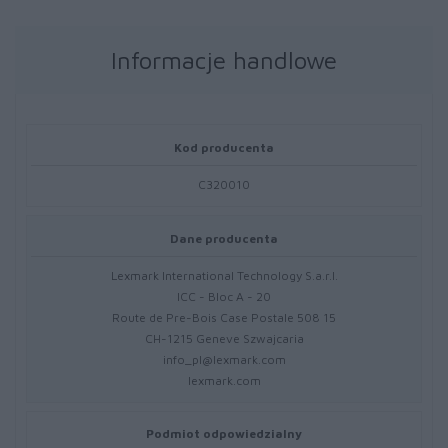
Informacje handlowe
Kod producenta
C320010
Dane producenta
Lexmark International Technology S.a.r.l.
ICC - Bloc A - 20
Route de Pre-Bois Case Postale 508 15
CH-1215 Geneve Szwajcaria
info_pl@lexmark.com
lexmark.com
Podmiot odpowiedzialny