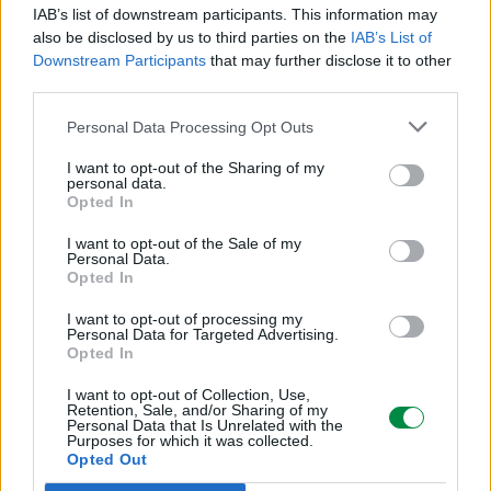
Typ materiału eksploatacyjnego:
IAB’s list of downstream participants. This information may
also be disclosed by us to third parties on the
IAB’s List of
Toner
Downstream Participants
that may further disclose it to other
third parties.
Technologia druku:
Personal Data Processing Opt Outs
Laserowa
I want to opt-out of the Sharing of my
personal data.
Opted In
Kolor:
I want to opt-out of the Sale of my
Czarny
Personal Data.
Opted In
Ilość w komplecie:
I want to opt-out of processing my
Personal Data for Targeted Advertising.
1 szt.
Opted In
I want to opt-out of Collection, Use,
Własności kasety tonera:
Retention, Sale, and/or Sharing of my
Personal Data that Is Unrelated with the
Purposes for which it was collected.
Toner Unison
Opted Out