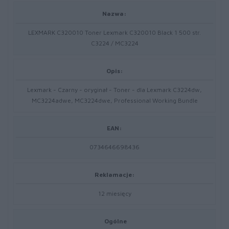
Nazwa:
LEXMARK C320010 Toner Lexmark C320010 Black 1 500 str.
C3224 / MC3224
Opis:
Lexmark - Czarny - oryginał - Toner - dla Lexmark C3224dw,
MC3224adwe, MC3224dwe, Professional Working Bundle
EAN:
0734646698436
Reklamacje:
12 miesięcy
Ogólne