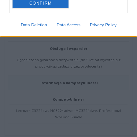
CONFIRM
Uzysk:
Do 1500 stron
Data Deletion
Data Access
Privacy Policy
Gwarancja producenta
Obsługa i wsparcie:
Ograniczona gwarancja dożywotnia (do 5 lat od wycofania z
produkcji/sprzedaży przez producenta)
Informacja o kompatybilnosci
Kompatybilne z:
Lexmark C3224dw, MC3224adwe, MC3224dwe, Professional
Working Bundle