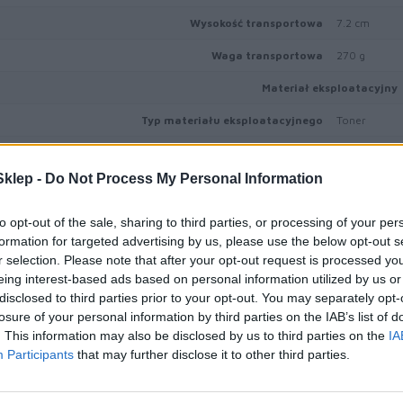
Wysokość transportowa
7.2 cm
Waga transportowa
270 g
Materiał eksploatacyjny
Typ materiału eksploatacyjnego
Toner
Technologia druku
Laserowa
klep -
Do Not Process My Personal Information
Kolor
Czarny
Ilość w komplecie
1 szt.
to opt-out of the sale, sharing to third parties, or processing of your per
formation for targeted advertising by us, please use the below opt-out s
Wydajność kasety tonera
Ekstra Wyso
r selection. Please note that after your opt-out request is processed y
eing interest-based ads based on personal information utilized by us or
Własności kasety tonera
Toner Uniso
disclosed to third parties prior to your opt-out. You may separately opt-
Uzysk
Do 6000 str
losure of your personal information by third parties on the IAB’s list of
. This information may also be disclosed by us to third parties on the
IA
Różne
Participants
that may further disclose it to other third parties.
Typ ceny
Lexmark Cart