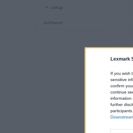
Usługi
Archiwum
Lexmark S
If you wish 
sensitive in
confirm you
continue se
information 
further disc
participants
Downstream 