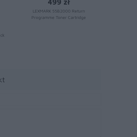
499 zł
LEXMARK 55B2000 Return
Programme Toner Cartridge
1 
Toner LE
ack
Magenta Extr
Cartridge
kt