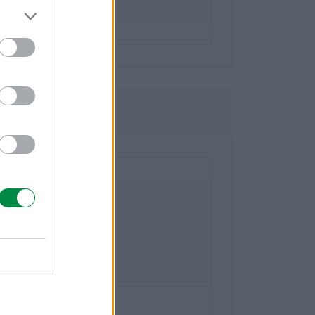
ci
425dw, MC2425adw
owe
national Technology S.a.r.l.
- 20
-Bois Case Postale 508 15
eve Szwajcaria
mark.com
national Polska Sp. z o.o.
5