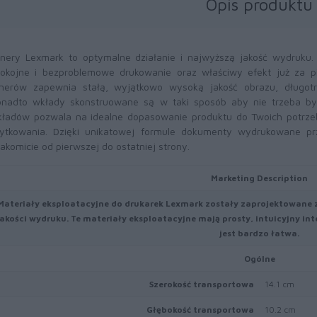
Opis produktu
nery Lexmark to optymalne działanie i najwyższą jakość wydruku
okojne i bezproblemowe drukowanie oraz właściwy efekt już za 
nerów zapewnia stałą, wyjątkowo wysoką jakość obrazu, długotr
nadto wkłady skonstruowane są w taki sposób aby nie trzeba był
ładów pozwala na idealne dopasowanie produktu do Twoich potrze
ytkowania. Dzięki unikatowej formule dokumenty wydrukowane pr
akomicie od pierwszej do ostatniej strony.
Marketing Description
Materiały eksploatacyjne do drukarek Lexmark zostały zaprojektowane z
jakości wydruku. Te materiały eksploatacyjne mają prosty, intuicyjny inte
jest bardzo łatwa.
Ogólne
Szerokość transportowa
14.1 cm
Głębokość transportowa
10.2 cm