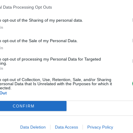
Informacja o kompatybilnos
l Data Processing Opt Outs
Kompatybilne z
Lexmark C2
o opt-out of the Sharing of my personal data.
In
o opt-out of the Sale of my Personal Data.
Informacje handl
In
to opt-out of processing my Personal Data for Targeted
ing.
In
Kod producenta
C240X10
o opt-out of Collection, Use, Retention, Sale, and/or Sharing
Lexmark Inter
ersonal Data that Is Unrelated with the Purposes for which it
lected.
ICC - Bloc A 
Out
Route de Pre
Dane producenta
CH-1215 Gen
CONFIRM
info_pl@lex
lexmark.com
Lexmark Inter
Data Deletion
Data Access
Privacy Policy
ul. Wołoska 