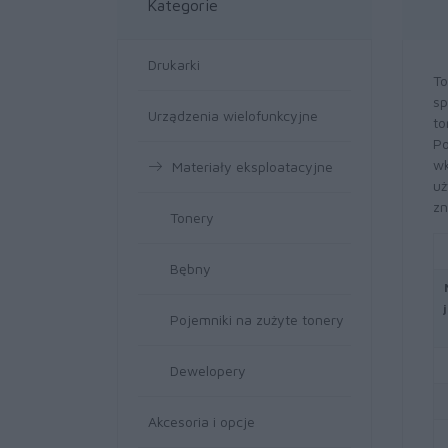
Kategorie
Drukarki
To
sp
Urządzenia wielofunkcyjne
to
Po
wk
Materiały eksploatacyjne
uż
zn
Tonery
Bębny
Pojemniki na zużyte tonery
Dewelopery
Akcesoria i opcje