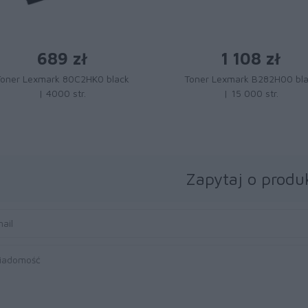
689 zł
1 108 zł
Toner Lexmark 80C2HK0 black
Toner Lexmark B282H00 bl
| 4000 str.
| 15 000 str.
Zapytaj o produ