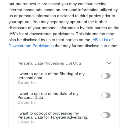
opt-out request is processed you may continue seeing
1 szt.
interest-based ads based on personal information utilized by
us or personal information disclosed to third parties prior to
your opt-out. You may separately opt-out of the further
Wydajność kasety tonera
disclosure of your personal information by third parties on the
IAB’s list of downstream participants. This information may
Wysoka Wydajność
also be disclosed by us to third parties on the
IAB’s List of
Downstream Participants
that may further disclose it to other
Własności kasety tonera
third parties.
Toner Unison
Personal Data Processing Opt Outs
I want to opt-out of the Sharing of my
Uzysk
personal data.
Opted In
Do 2300 stron ISO/IEC 19798
I want to opt-out of the Sale of my
Personal Data.
Różne
Opted In
I want to opt-out of processing my
Personal Data for Targeted Advertising.
Typ ceny
Opted In
Lexmark Cartridge Collection Program