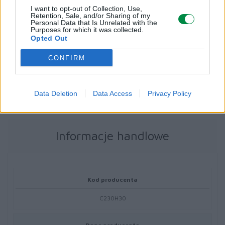
I want to opt-out of Collection, Use,
Retention, Sale, and/or Sharing of my
Personal Data that Is Unrelated with the
Informacja o kompatybilnosci
Purposes for which it was collected.
Opted Out
Kompatybilne z
CONFIRM
Lexmark C2325dw, MC2325adw
Data Deletion
Data Access
Privacy Policy
Informacje handlowe
Kod producenta
C230H30