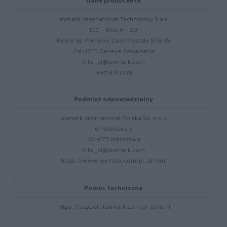
Dane producenta
Lexmark International Technology S.a.r.l.
ICC - Bloc A - 20
Route de Pre-Bois Case Postale 508 15
CH-1215 Geneve Szwajcaria
info_pl@lexmark.com
lexmark.com
Podmiot odpowiedzialny
Lexmark International Polska Sp. z o.o.
ul. Wołoska 5
02-675 Warszawa
info_pl@lexmark.com
https://www.lexmark.com/pl_pl.html
Pomoc techniczna
https://support.lexmark.com/pl_pl.html