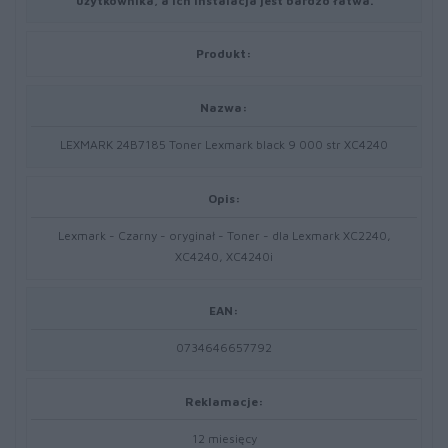
użytkownika, a ich instalacja jest bardzo łatwa.
Produkt:
Nazwa:
LEXMARK 24B7185 Toner Lexmark black 9 000 str XC4240
Opis:
Lexmark - Czarny - oryginał - Toner - dla Lexmark XC2240,
XC4240, XC4240i
EAN:
0734646657792
Reklamacje:
12 miesięcy