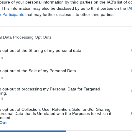
losure of your personal information by third parties on the IAB’s list of
. This information may also be disclosed by us to third parties on the
IA
Wydajność kasety tonera
Ekstra Wyso
Participants
that may further disclose it to other third parties.
Własności kasety tonera
Toner Uniso
Uzysk
Do 10000 str
l Data Processing Opt Outs
Różne
o opt-out of the Sharing of my personal data.
Typ ceny
Lexmark Cart
In
Informacja o kompatybilnos
o opt-out of the Sale of my Personal Data.
Kompatybilne z
Lexmark B2
In
to opt-out of processing my Personal Data for Targeted
ing.
In
Informacje handl
o opt-out of Collection, Use, Retention, Sale, and/or Sharing
ersonal Data that Is Unrelated with the Purposes for which it
lected.
Out
Kod producenta
B250XA0