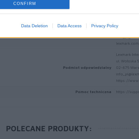
CONFIRM
Lexmark Inter
ICC - Bloc A 
Route de Pre
Data Deletion
Data Access
Privacy Policy
Dane producenta
CH-1215 Gen
info_pl@lex
lexmark.com
Lexmark Inter
ul. Wołoska 
Podmiot odpowiedzialny
02-675 War
info_pl@lex
https://www.
Pomoc techniczna
https://supp
POLECANE PRODUKTY: