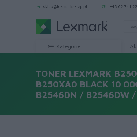
sklep@lexmarksklep.pl
+48 62 741 22
Kategorie
Ak
TONER LEXMARK B25
B250XA0 BLACK 10 00
B2546DN / B2546DW /