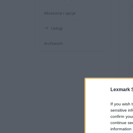
Akcesoria i opcje
Usługi
Archiwum
Lexmark S
If you wish 
sensitive in
confirm you
continue se
information 