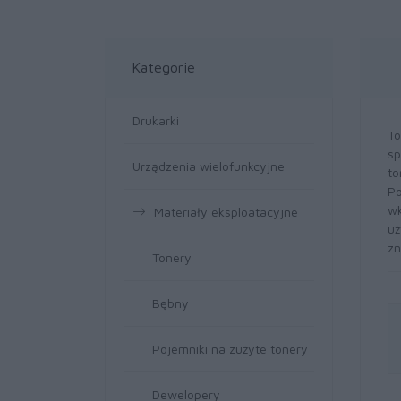
Kategorie
Drukarki
To
sp
Urządzenia wielofunkcyjne
to
Po
wk
Materiały eksploatacyjne
uż
zn
Tonery
Bębny
Pojemniki na zużyte tonery
Dewelopery