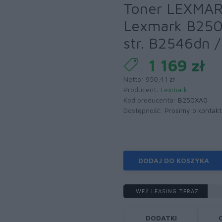
Toner LEXMA
Lexmark B250
str. B2546dn
1 169 zł
Netto: 950,41 zł
Producent:
Lexmark
Kod producenta:
B250XA0
Dostępność:
Prosimy o kontakt
DODAJ DO KOSZYKA
WEŹ LEASING TERAZ
DODATKI