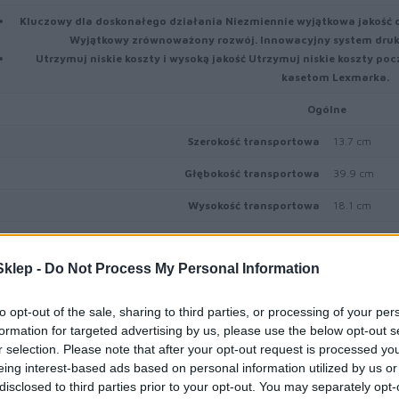
Kluczowy dla doskonałego działania
Niezmiennie wyjątkowa jakość 
Wyjątkowy zrównoważony rozwój. Innowacyjny system dru
Utrzymuj niskie koszty i wysoką jakość
Utrzymuj niskie koszty poc
kasetom Lexmarka.
Ogólne
Szerokość transportowa
13.7 cm
Głębokość transportowa
39.9 cm
Wysokość transportowa
18.1 cm
Waga transportowa
986 g
klep -
Do Not Process My Personal Information
Materiał eksploatacyjny
Typ materiału eksploatacyjnego
Toner
to opt-out of the sale, sharing to third parties, or processing of your per
formation for targeted advertising by us, please use the below opt-out s
Technologia druku
Laserowa
r selection. Please note that after your opt-out request is processed y
Kolor
Czarny
eing interest-based ads based on personal information utilized by us or
disclosed to third parties prior to your opt-out. You may separately opt-
Ilość w komplecie
1 szt.