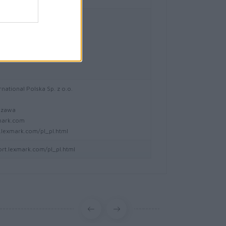
national Technology S.a.r.l.
- 20
-Bois Case Postale 508 15
eve Szwajcaria
mark.com
national Polska Sp. z o.o.
5
szawa
mark.com
lexmark.com/pl_pl.html
ort.lexmark.com/pl_pl.html