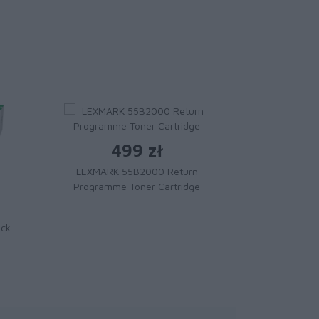
499 zł
LEXMARK 55B2000 Return
Programme Toner Cartridge
1 
Toner LE
ack
Magenta Extr
Cartridge