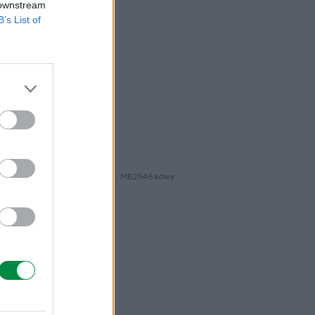
 downstream
B’s List of
ka Wydajność
n
on ISO/IEC 19752
ridge Collection Program
ci
546dn, B2546dw, MB2546ade, MB2546adwe
owe