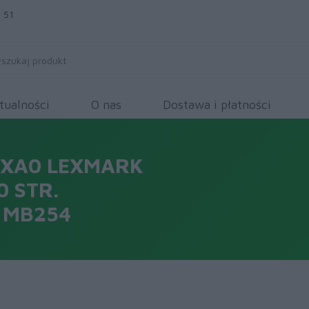
 51
tualności
O nas
Dostawa i płatności
0XA0 LEXMARK
0 STR.
 MB254