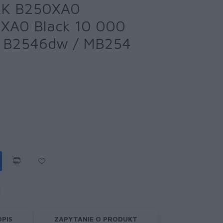
RK B250XA0
XA0 Black 10 000
 / B2546dw / MB254
OPIS
ZAPYTANIE O PRODUKT