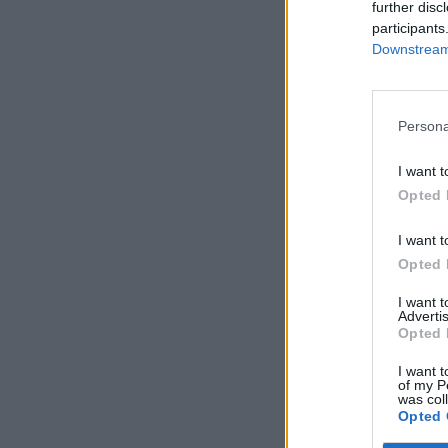
further disc
participants
Downstream 
Persona
I want t
Opted 
I want t
Opted 
I want 
Advertis
Opted 
I want t
of my P
was col
Opted 