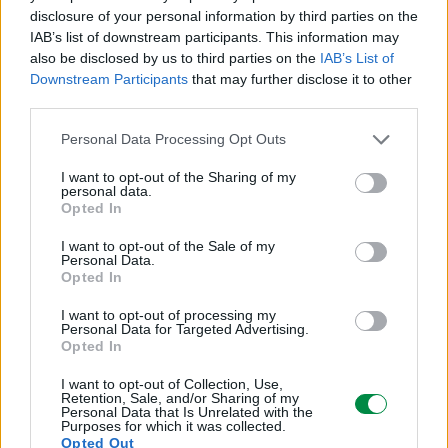
disclosure of your personal information by third parties on the
Toner Unison
IAB’s list of downstream participants. This information may
also be disclosed by us to third parties on the
IAB’s List of
Downstream Participants
that may further disclose it to other
Uzysk
third parties.
Do 16000 stron ISO/IEC 19798
Personal Data Processing Opt Outs
Różne
I want to opt-out of the Sharing of my
personal data.
Opted In
Typ ceny
I want to opt-out of the Sale of my
Personal Data.
Lexmark Cartridge Collection Program, Lexmark Return Program
Opted In
(LRP)
I want to opt-out of processing my
Personal Data for Targeted Advertising.
Informacja o kompatybilnosci
Opted In
I want to opt-out of Collection, Use,
Kompatybilne z
Retention, Sale, and/or Sharing of my
Personal Data that Is Unrelated with the
Purposes for which it was collected.
Lexmark CX725de, CX725dhe, CX725dthe
Opted Out