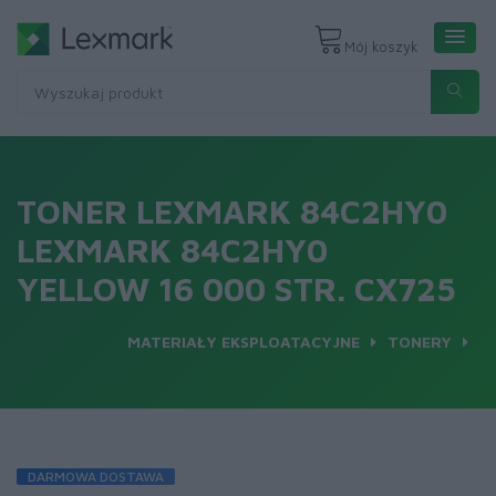
Mój koszyk
TONER LEXMARK 84C2HY0
LEXMARK 84C2HY0
YELLOW 16 000 STR. CX725
MATERIAŁY EKSPLOATACYJNE
TONERY
DARMOWA DOSTAWA