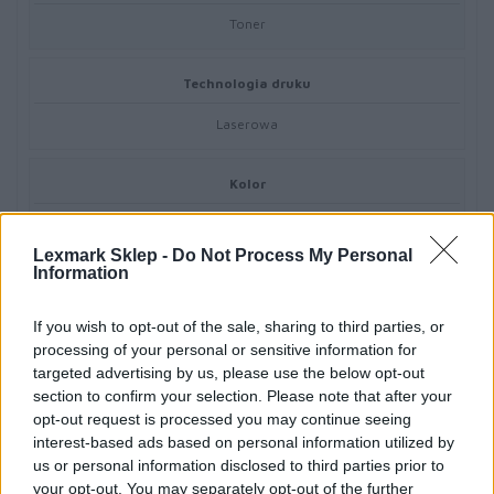
Toner
Technologia druku
Laserowa
Kolor
Żółty
Lexmark Sklep -
Do Not Process My Personal
Information
Ilość w komplecie
1 szt.
If you wish to opt-out of the sale, sharing to third parties, or
processing of your personal or sensitive information for
targeted advertising by us, please use the below opt-out
Wydajność kasety tonera
section to confirm your selection. Please note that after your
opt-out request is processed you may continue seeing
Wysoka Wydajność
interest-based ads based on personal information utilized by
us or personal information disclosed to third parties prior to
Własności kasety tonera
your opt-out. You may separately opt-out of the further