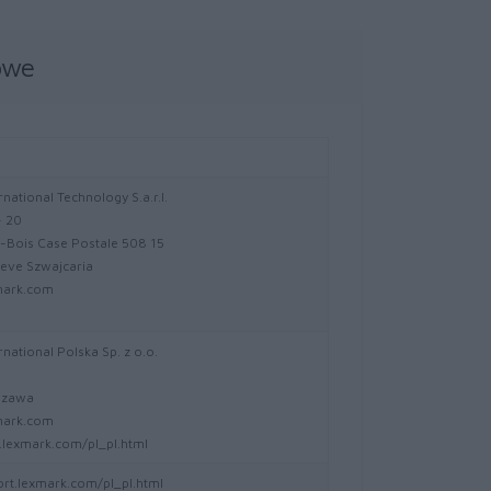
owe
national Technology S.a.r.l.
- 20
-Bois Case Postale 508 15
eve Szwajcaria
mark.com
national Polska Sp. z o.o.
5
szawa
mark.com
lexmark.com/pl_pl.html
ort.lexmark.com/pl_pl.html