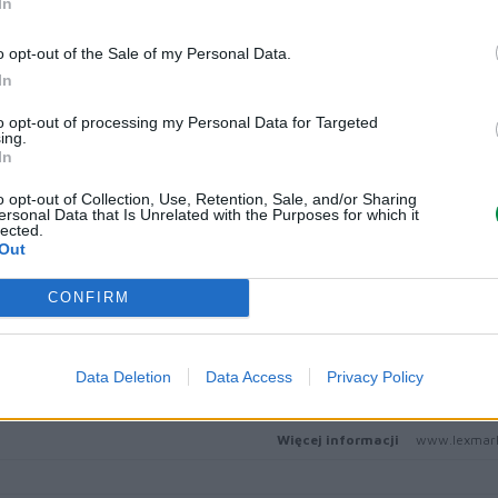
In
Typ materiału eksploatacyjnego
Toner
Kolor (materiały eksploatacyjne)
żółty
o opt-out of the Sale of my Personal Data.
In
Wydajność (5% pokrycia)
3000 stron
to opt-out of processing my Personal Data for Targeted
Lexmark 
ing.
Lexmark 
In
Lexmark 
Kompatybilne drukarki
Lexmark 
o opt-out of Collection, Use, Retention, Sale, and/or Sharing
ersonal Data that Is Unrelated with the Purposes for which it
Lexmark 
lected.
Lexmark 
Out
Szerokość
141.000 mm
CONFIRM
Głębokość
102.000 mm
Wysokość
72.000 mm
Data Deletion
Data Access
Privacy Policy
Masa brutto
0.240 kg
Więcej informacji
www.lexmark.