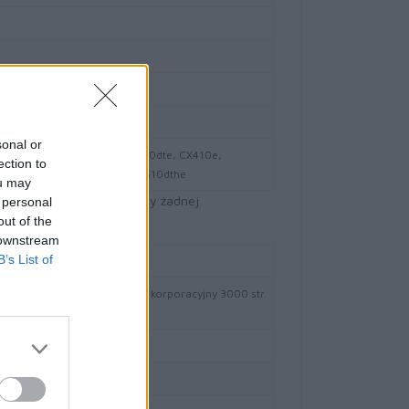
on ISO/IEC 19798
sci
sonal or
10de, CX410de DSV EG, CX410dte, CX410e,
ection to
10de Statoil, CX510dhe, CX510dthe
ou may
formacyjnych. Nie ponosimy żadnej
 personal
out of the
 downstream
B’s List of
HYE Toner Lexmark yellow korporacyjny 3000 str.
10
wy