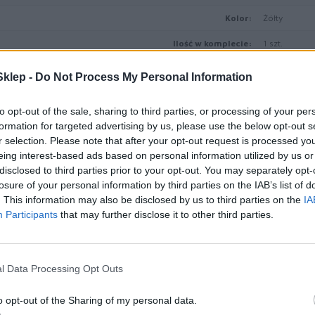
Kolor:
Żółty
Ilość w komplecie:
1 szt.
Uzysk:
Do 3000 str
klep -
Do Not Process My Personal Information
Informacja o kompatybilno
to opt-out of the sale, sharing to third parties, or processing of your per
Lexmark CX4
formation for targeted advertising by us, please use the below opt-out s
Kompatybilne z:
CX510de, CX5
r selection. Please note that after your opt-out request is processed y
ne techniczne przekazywane nam są przez firmy trzecie do celów in
eing interest-based ads based on personal information utilized by us or
powiedzialności za zawarte w nich ewentualne błędy.
disclosed to third parties prior to your opt-out. You may separately opt-
losure of your personal information by third parties on the IAB’s list of
. This information may also be disclosed by us to third parties on the
IA
Symbol producenta
80C2HYE
Participants
that may further disclose it to other third parties.
LEXMARK 80C2
Nazwa produktu
CX410 / CX5
Producent
LEXMARK
l Data Processing Opt Outs
Klasa produktu
Druk lasero
o opt-out of the Sharing of my personal data.