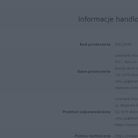
Informacje handl
Kod producenta
80C2HYE
Lexmark Inter
ICC - Bloc A 
Route de Pre
Dane producenta
CH-1215 Gen
info_pl@lex
lexmark.com
Lexmark Inter
ul. Wołoska 
Podmiot odpowiedzialny
02-675 War
info_pl@lex
https://www.
Pomoc techniczna
https://supp