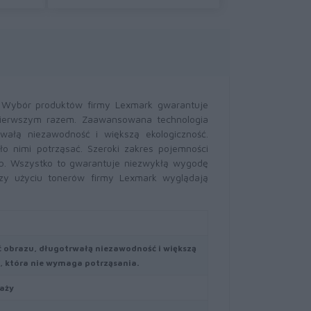
. Wybór produktów firmy Lexmark gwarantuje
pierwszym razem. Zaawansowana technologia
wałą niezawodność i większą ekologiczność.
o nimi potrząsać. Szeroki zakres pojemności
b. Wszystko to gwarantuje niezwykłą wygodę
zy użyciu tonerów firmy Lexmark wyglądają
 obrazu, długotrwałą niezawodność i większą
u, która nie wymaga potrząsania.
aży