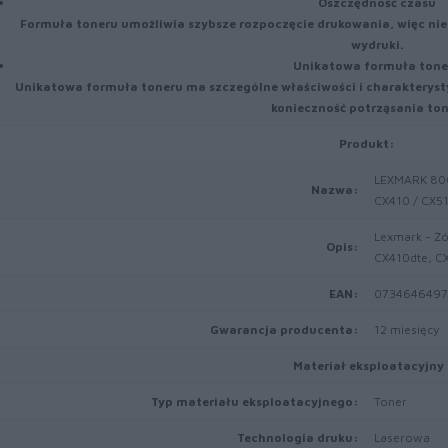
Oszczędność czasu
Formuła toneru umożliwia szybsze rozpoczęcie drukowania, więc nie
wydruki.
Unikatowa formuła tone
Unikatowa formuła toneru ma szczególne właściwości i charakteryst
konieczność potrząsania to
Produkt:
LEXMARK 80C2
Nazwa:
CX410 / CX5
Lexmark - Żó
Opis:
CX410dte, C
EAN:
0734646497
Gwarancja producenta:
12 miesięcy
Materiał eksploatacyjny
Typ materiału eksploatacyjnego:
Toner
Technologia druku:
Laserowa