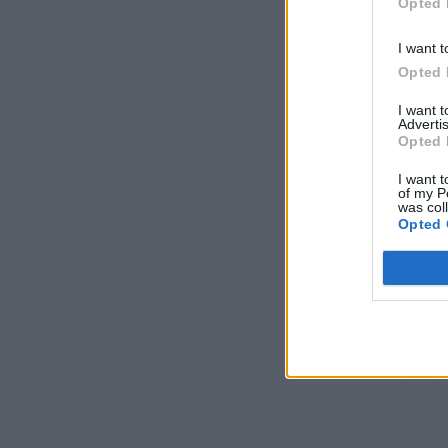
Opted 
I want t
Opted 
I want 
Advertis
Opted 
I want t
of my P
was col
Opted 