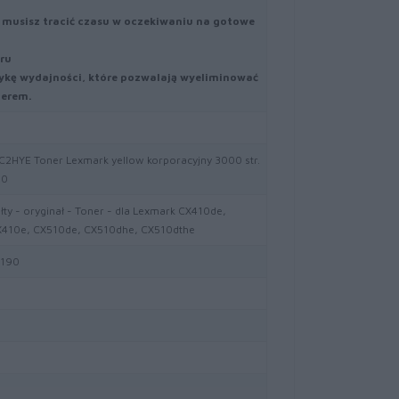
 musisz tracić czasu w oczekiwaniu na gotowe
ru
ykę wydajności, które pozwalają wyeliminować
nerem.
HYE Toner Lexmark yellow korporacyjny 3000 str.
10
łty - oryginał - Toner - dla Lexmark CX410de,
X410e, CX510de, CX510dhe, CX510dthe
190