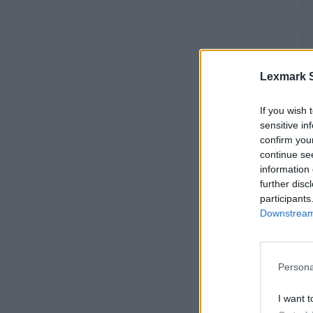
Lexmark S
If you wish 
sensitive in
confirm you
Da
continue se
od
information 
further disc
participants
Downstream 
Persona
I want t