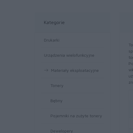
Kategorie
Drukarki
To
sp
Urządzenia wielofunkcyjne
to
Po
wk
Materiały eksploatacyjne
uż
zn
Tonery
Bębny
Pojemniki na zużyte tonery
Dewelopery