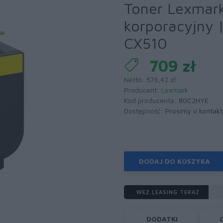
Toner Lexmar
korporacyjny |
CX510
709 zł
Netto: 576,42 zł
Producent:
Lexmark
Kod producenta:
80C2HYE
Dostępność:
Prosimy o kontakt
DODAJ DO KOSZYKA
WEŹ LEASING TERAZ
DODATKI