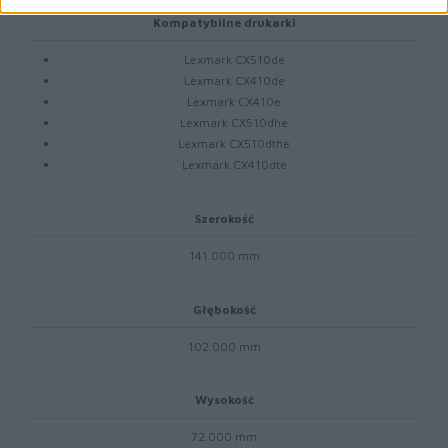
Kompatybilne drukarki
Lexmark CX510de
Lexmark CX410de
Lexmark CX410e
Lexmark CX510dhe
Lexmark CX510dthe
Lexmark CX410dte
Szerokość
141.000 mm
Głębokość
102.000 mm
Wysokość
72.000 mm