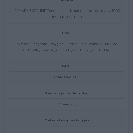
LEXMARK 80C2HME Toner Lexmark magenta korporacyjny 3000
str. CX410 / CX510
Opis:
Lexmark - Magenta - oryginał - Toner - dla Lexmark CX410de,
CX410dte, CX410e, CX510de, CX510dhe, CX510dthe
EAN:
0734646497183
Gwarancja producenta:
12 miesięcy
Materiał eksploatacyjny