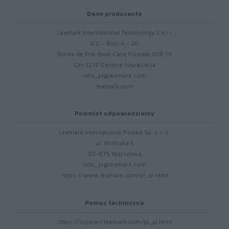
Dane producenta
Lexmark International Technology S.a.r.l.
ICC - Bloc A - 20
Route de Pre-Bois Case Postale 508 15
CH-1215 Geneve Szwajcaria
info_pl@lexmark.com
lexmark.com
Podmiot odpowiedzialny
Lexmark International Polska Sp. z o.o.
ul. Wołoska 5
02-675 Warszawa
info_pl@lexmark.com
https://www.lexmark.com/pl_pl.html
Pomoc techniczna
https://support.lexmark.com/pl_pl.html