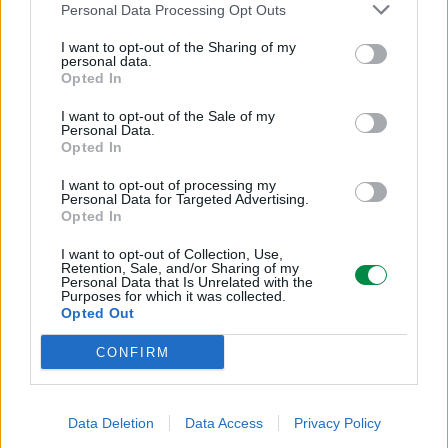
Personal Data Processing Opt Outs
Producent
I want to opt-out of the Sharing of my
LEXMARK
personal data.
Opted In
Klasa produktu
I want to opt-out of the Sale of my
Personal Data.
Druk laserowy
Opted In
I want to opt-out of processing my
Typ materiału eksploatacyjnego
Personal Data for Targeted Advertising.
Opted In
Toner
I want to opt-out of Collection, Use,
Retention, Sale, and/or Sharing of my
Personal Data that Is Unrelated with the
Kolor (materiały eksploatacyjne)
Purposes for which it was collected.
Opted Out
Magenta
CONFIRM
Wydajność (5% pokrycia)
3000 stron
Data Deletion
Data Access
Privacy Policy