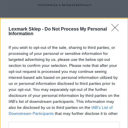
Informacja o kompatybilnosci
Kompatybilne z:
Lexmark Sklep -
Do Not Process My Personal
Lexmark CX410de, CX410de DSV EG, CX410dte, CX410e,
Information
CX510de, CX510de Statoil, CX510dhe, CX510dthe
If you wish to opt-out of the sale, sharing to third parties, or
Dane techniczne przekazywane nam są przez firmy trzecie
processing of your personal or sensitive information for
do celów informacyjnych. Nie ponosimy żadnej
targeted advertising by us, please use the below opt-out
odpowiedzialności za zawarte w nich ewentualne błędy.
section to confirm your selection. Please note that after your
opt-out request is processed you may continue seeing
Symbol producenta
interest-based ads based on personal information utilized by
us or personal information disclosed to third parties prior to
80C2HME
your opt-out. You may separately opt-out of the further
disclosure of your personal information by third parties on the
Nazwa produktu
IAB’s list of downstream participants. This information may
also be disclosed by us to third parties on the
IAB’s List of
LEXMARK 80C2HME Toner Lexmark magenta korporacyjny 3000
Downstream Participants
that may further disclose it to other
str. CX410 / CX510
third parties.