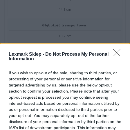
14.1 cm
Głębokość transportowa:
10.2 cm
Wysokość transportowa:
Lexmark Sklep -
Do Not Process My Personal
Information
7.2 cm
If you wish to opt-out of the sale, sharing to third parties, or
Waga transportowa:
processing of your personal or sensitive information for
targeted advertising by us, please use the below opt-out
200 g
section to confirm your selection. Please note that after your
opt-out request is processed you may continue seeing
interest-based ads based on personal information utilized by
Materiał eksploatacyjny
us or personal information disclosed to third parties prior to
your opt-out. You may separately opt-out of the further
Typ materiału eksploatacyjnego:
disclosure of your personal information by third parties on the
IAB’s list of downstream participants. This information may