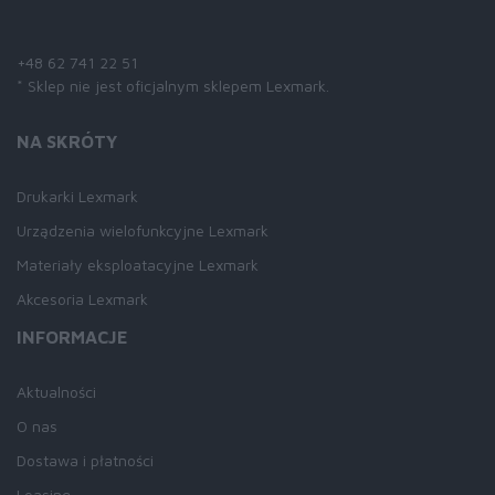
Skontaktuj się z nami:
+48 62 741 22 51
* Sklep nie jest oficjalnym sklepem Lexmark.
NA SKRÓTY
Drukarki Lexmark
Urządzenia wielofunkcyjne Lexmark
Materiały eksploatacyjne Lexmark
Akcesoria Lexmark
INFORMACJE
Aktualności
O nas
Dostawa i płatności
Leasing