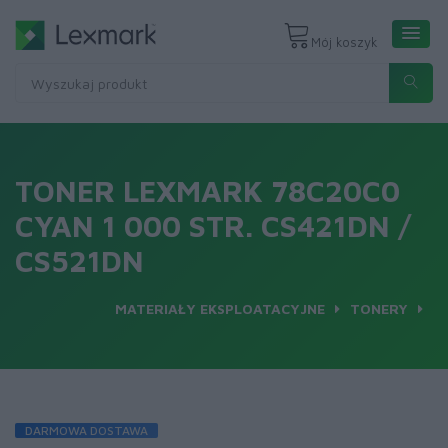
Mój koszyk
TONER LEXMARK 78C20C0
CYAN 1 000 STR. CS421DN /
CS521DN
MATERIAŁY EKSPLOATACYJNE
TONERY
DARMOWA DOSTAWA