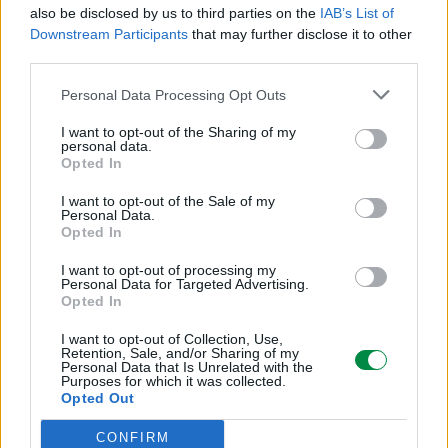
Toner
also be disclosed by us to third parties on the
IAB’s List of
Downstream Participants
that may further disclose it to other
third parties.
Technologia druku:
Laserowa
Personal Data Processing Opt Outs
I want to opt-out of the Sharing of my
personal data.
Kolor:
Opted In
Cyjan
I want to opt-out of the Sale of my
Personal Data.
Opted In
Ilość w komplecie:
I want to opt-out of processing my
1 szt.
Personal Data for Targeted Advertising.
Opted In
Własności kasety tonera:
I want to opt-out of Collection, Use,
Retention, Sale, and/or Sharing of my
Toner Unison
Personal Data that Is Unrelated with the
Purposes for which it was collected.
Opted Out
Uzysk:
CONFIRM