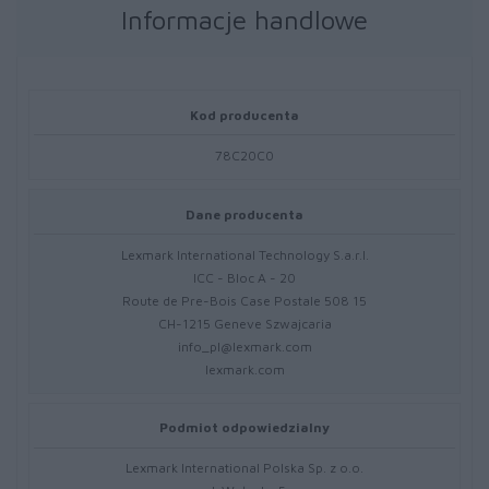
Informacje handlowe
Kod producenta
78C20C0
Dane producenta
Lexmark International Technology S.a.r.l.
ICC - Bloc A - 20
Route de Pre-Bois Case Postale 508 15
CH-1215 Geneve Szwajcaria
info_pl@lexmark.com
lexmark.com
Podmiot odpowiedzialny
Lexmark International Polska Sp. z o.o.