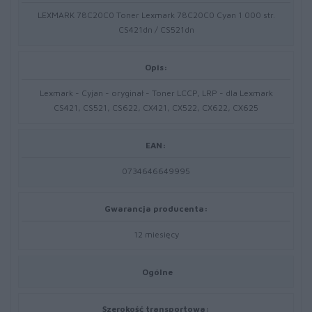
LEXMARK 78C20C0 Toner Lexmark 78C20C0 Cyan 1 000 str.
CS421dn / CS521dn
Opis:
Lexmark - Cyjan - oryginał - Toner LCCP, LRP - dla Lexmark
CS421, CS521, CS622, CX421, CX522, CX622, CX625
EAN:
0734646649995
Gwarancja producenta:
12 miesięcy
Ogólne
Szerokość transportowa: