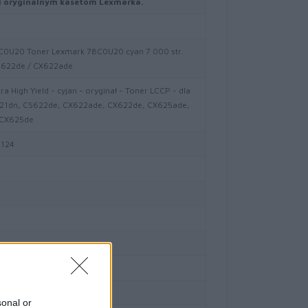
ki oryginalnym kasetom Lexmarka.
0U20 Toner Lexmark 78C0U20 cyan 7 000 str.
S622de / CX622ade
ra High Yield - cyjan - oryginał - Toner LCCP - dla
21dn, CS622de, CX622ade, CX622de, CX625ade,
 CX625de
124
sonal or