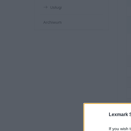
Usługi
Archiwum
Lexmark S
If you wish 