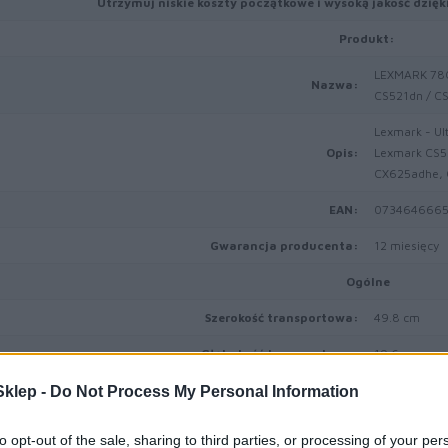
Utrzymuj niskie koszty początkowe i wysoką jakość dzię
Produkt:
LEXMARK 78C
Nazwa:
CS521dn / C
Lexmark - Ult
Opis:
Lexmark CS5
CX625adhe,
EAN:
0734646665
Gwarancja producenta:
12 miesięcy
Ogólne
Szerokość transportowa:
49.8 cm
Głębokość transportowa:
19.6 cm
Wysokość transportowa:
22.3 cm
klep -
Do Not Process My Personal Information
Waga transportowa:
2.038 kg
to opt-out of the sale, sharing to third parties, or processing of your per