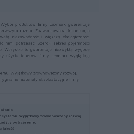
. Wybór produktów firmy Lexmark gwarantuje
pierwszym razem. Zaawansowana technologia
wałą niezawodność i większą ekologiczność.
o nimi potrząsać. Szeroki zakres pojemności
b. Wszystko to gwarantuje niezwykłą wygodę
zy użyciu tonerów firmy Lexmark wyglądają
stemu. Wyjątkowy zrównoważony rozwój.
yginalne materiały eksploatacyjne firmy
iałania
ć systemu. Wyjątkowy zrównoważony rozwój.
ający potrząsania.
ą jakość