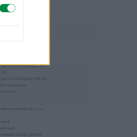
owe
national Technology S.a.r.l.
- 20
-Bois Case Postale 508 15
eve Szwajcaria
mark.com
national Polska Sp. z o.o.
5
szawa
mark.com
lexmark.com/pl_pl.html