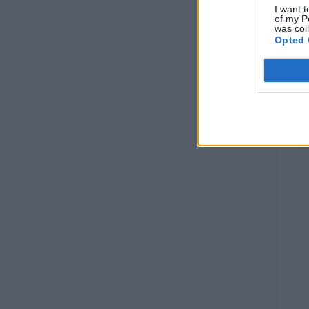
I want t
of my P
was col
Opted 