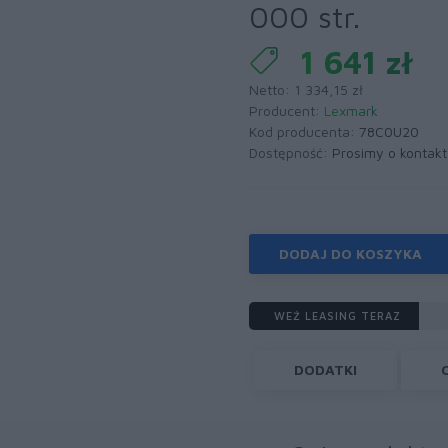
000 str.
1 641 zł
Netto: 1 334,15 zł
Producent:
Lexmark
Kod producenta:
78C0U20
Dostępność:
Prosimy o kontakt
DODAJ DO KOSZYKA
WEŹ LEASING TERAZ
DODATKI