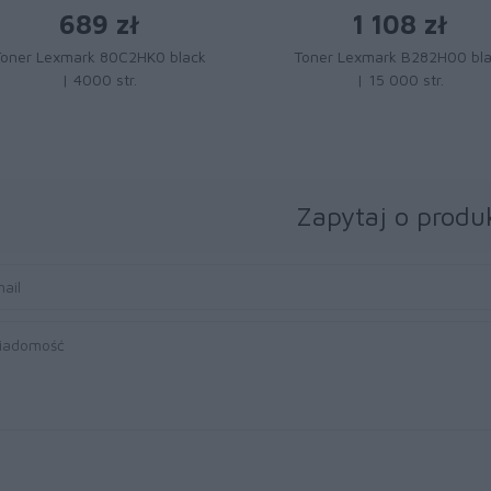
689 zł
1 108 zł
Toner Lexmark 80C2HK0 black
Toner Lexmark B282H00 bl
| 4000 str.
| 15 000 str.
Zapytaj o produ