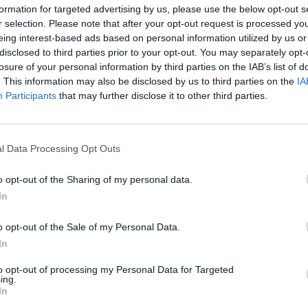
formation for targeted advertising by us, please use the below opt-out s
Materiał eksploatacyjny
r selection. Please note that after your opt-out request is processed y
Typ materiału eksploatacyjnego:
Toner
eing interest-based ads based on personal information utilized by us or
disclosed to third parties prior to your opt-out. You may separately opt-
Technologia druku:
Laserowa
losure of your personal information by third parties on the IAB’s list of
. This information may also be disclosed by us to third parties on the
IA
Kolor:
Cyjan
Participants
that may further disclose it to other third parties.
Ilość w komplecie:
1 szt.
Wydajność kasety tonera:
Ultra High Yie
l Data Processing Opt Outs
Własności kasety tonera:
Toner Uniso
o opt-out of the Sharing of my personal data.
Uzysk:
Do 7000 str
In
Różne
o opt-out of the Sale of my Personal Data.
Typ ceny:
Lexmark Cart
In
Informacja o kompatybilno
to opt-out of processing my Personal Data for Targeted
ing.
Lexmark CS5
Kompatybilne z:
In
CX625adhe,