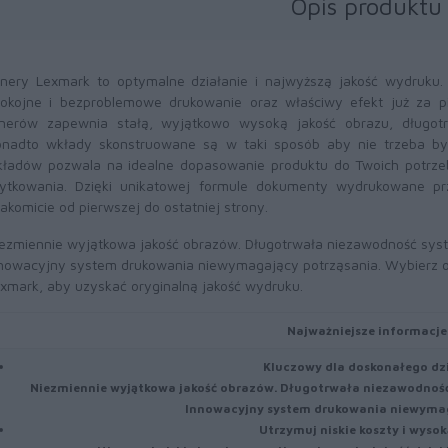
Opis produktu
nery Lexmark to optymalne działanie i najwyższą jakość wydruku
okojne i bezproblemowe drukowanie oraz właściwy efekt już za 
nerów zapewnia stałą, wyjątkowo wysoką jakość obrazu, długotr
nadto wkłady skonstruowane są w taki sposób aby nie trzeba był
ładów pozwala na idealne dopasowanie produktu do Twoich potrze
ytkowania. Dzięki unikatowej formule dokumenty wydrukowane pr
akomicie od pierwszej do ostatniej strony.
ezmiennie wyjątkowa jakość obrazów. Długotrwała niezawodność sy
nowacyjny system drukowania niewymagający potrząsania. Wybierz or
xmark, aby uzyskać oryginalną jakość wydruku.
Najważniejsze informacje
Kluczowy dla doskonałego dz
Niezmiennie wyjątkowa jakość obrazów. Długotrwała niezawodnoś
Innowacyjny system drukowania niewymag
Utrzymuj niskie koszty i wysok