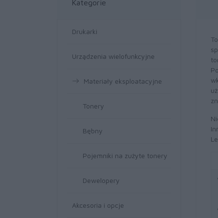
Kategorie
Drukarki
To
sp
Urządzenia wielofunkcyjne
to
Po
wk
Materiały eksploatacyjne
uż
zn
Tonery
Ni
In
Bębny
Le
Pojemniki na zużyte tonery
Dewelopery
Akcesoria i opcje