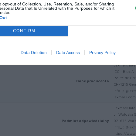
o opt-out of Collection, Use, Retention, Sale, and/or Sharing
ersonal Data that Is Unrelated with the Purposes for which it
lected.
Out
Informacje handl
CONFIRM
Data Deletion
Data Access
Privacy Policy
Kod producenta
78C0U20
Lexmark Inter
ICC - Bloc A 
Route de Pre
Dane producenta
CH-1215 Gen
info_pl@lex
lexmark.com
Lexmark Inter
ul. Wołoska 
Podmiot odpowiedzialny
02-675 War
info_pl@lex
https://www.