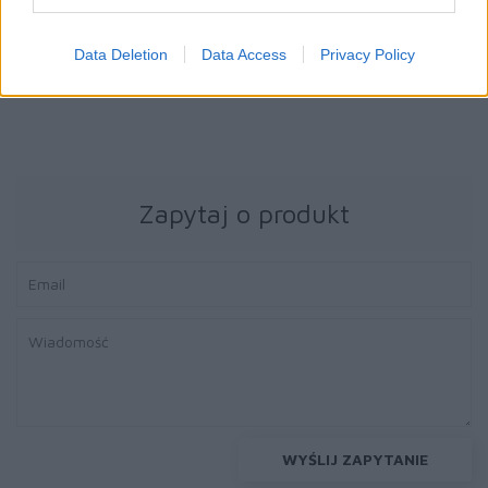
Toner Lexmark
Toner Lexmark
80C2HK0 black |
B282H00 black | 15
Data Deletion
Data Access
Privacy Policy
4000 str.
000 str.
Zapytaj o produkt
WYŚLIJ ZAPYTANIE