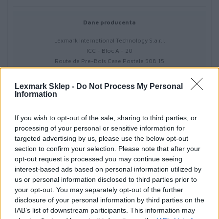
Dane producenta
Lexmark International Technology S.a.r.l.
ICC - Bloc A - 20
Route de Pre-Bois Case Postale 508 15
CH-1215 Geneve Szwajcaria
info_pl@lexmark.com
Lexmark Sklep -
Do Not Process My Personal
lexmark.com
Information
If you wish to opt-out of the sale, sharing to third parties, or
Podmiot odpowiedzialny
processing of your personal or sensitive information for
Lexmark International Polska Sp. z o.o.
targeted advertising by us, please use the below opt-out
ul. Wołoska 5
section to confirm your selection. Please note that after your
02-675 Warszawa
opt-out request is processed you may continue seeing
info_pl@lexmark.com
interest-based ads based on personal information utilized by
https://www.lexmark.com/pl_pl.html
us or personal information disclosed to third parties prior to
your opt-out. You may separately opt-out of the further
disclosure of your personal information by third parties on the
Pomoc techniczna
IAB’s list of downstream participants. This information may