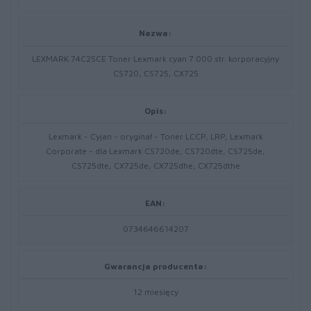
Nazwa:
LEXMARK 74C2SCE Toner Lexmark cyan 7 000 str. korporacyjny
CS720, CS725, CX725
Opis:
Lexmark - Cyjan - oryginał - Toner LCCP, LRP, Lexmark
Corporate - dla Lexmark CS720de, CS720dte, CS725de,
CS725dte, CX725de, CX725dhe, CX725dthe
EAN:
0734646614207
Gwarancja producenta:
12 miesięcy