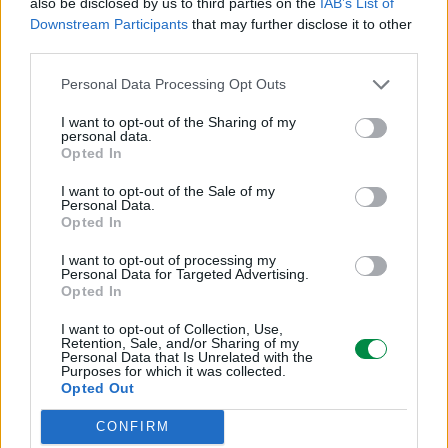
also be disclosed by us to third parties on the
IAB’s List of
https://support.lexmark.com/pl_pl.html
Downstream Participants
that may further disclose it to other
third parties.
Personal Data Processing Opt Outs
I want to opt-out of the Sharing of my
POLECANE
personal data.
Opted In
PRODUKTY:
I want to opt-out of the Sale of my
Personal Data.
Opted In
I want to opt-out of processing my
Personal Data for Targeted Advertising.
Opted In
I want to opt-out of Collection, Use,
Retention, Sale, and/or Sharing of my
Personal Data that Is Unrelated with the
Purposes for which it was collected.
Opted Out
CONFIRM
689 zł
1 108 zł