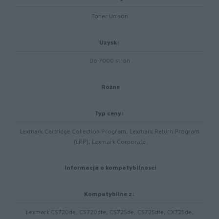
Toner Unison
Uzysk:
Do 7000 stron
Różne
Typ ceny:
Lexmark Cartridge Collection Program, Lexmark Return Program
(LRP), Lexmark Corporate
Informacja o kompatybilnosci
Kompatybilne z:
Lexmark CS720de, CS720dte, CS725de, CS725dte, CX725de,