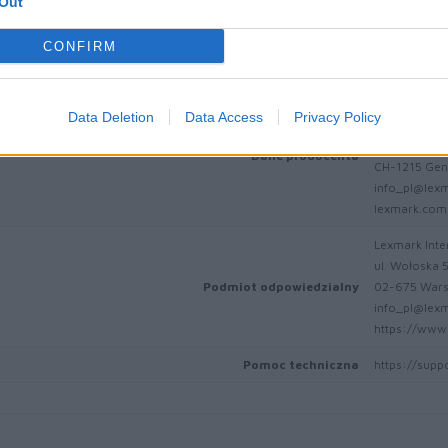
Out
CONFIRM
Kod producenta
70C2XC0
Lexmark Inter
Data Deletion
Data Access
Privacy Policy
ICC - Bloc A 
Route de Pre
Dane producenta
CH-1215 Gen
info_pl@lex
lexmark.com
Lexmark Inter
ul. Wołoska 
Podmiot odpowiedzialny
02-675 War
info_pl@lex
https://www.
Pomoc techniczna
https://supp