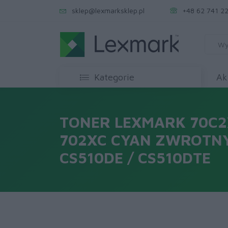
sklep@lexmarksklep.pl
+48 62 741 22
Kategorie
Ak
TONER LEXMARK 70C
702XC CYAN ZWROTNY
CS510DE / CS510DTE