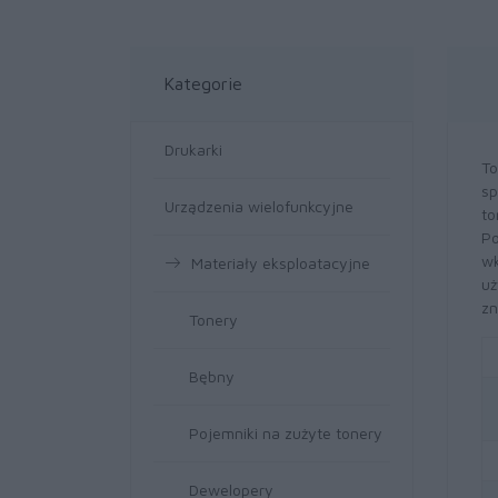
Kategorie
Drukarki
To
sp
Urządzenia wielofunkcyjne
to
Po
wk
Materiały eksploatacyjne
uż
zn
Tonery
Bębny
Pojemniki na zużyte tonery
Dewelopery