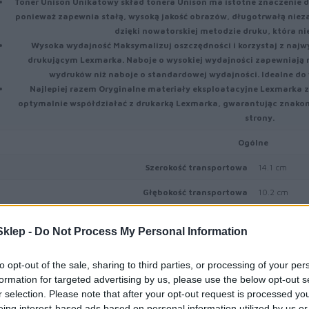
Toner Unison
Unikatowy skład tonera Unison ma istotne znaczenie 
ponieważ zapewnia stałą, wysoką jakość obrazów, długotrwałą nieza
dzięki nowatorskiej metodzie druku, która n
Wysoka wydajność
Maksymalizuj oszczędności i korzystaj z najw
drukującym Lexmarka. Naboje o wysokiej wydajności zapewniają niż
wydruków niż naboje o standardowej wydajności. Idealne do
Najlepiej razem
Oryginalne materiały eksploatacyjne Lexmarka z
optymalnie współdziałać z drukarką Lexmarka, gwarantując znakomi
strony.
Ogólne
Szerokość transportowa
14.1 cm
Głębokość transportowa
10.2 cm
Wysokość transportowa
7.2 cm
klep -
Do Not Process My Personal Information
Waga transportowa
260 g
to opt-out of the sale, sharing to third parties, or processing of your per
Materiał eksploatacyjny
formation for targeted advertising by us, please use the below opt-out s
Typ materiału eksploatacyjnego
Toner
r selection. Please note that after your opt-out request is processed y
eing interest-based ads based on personal information utilized by us or