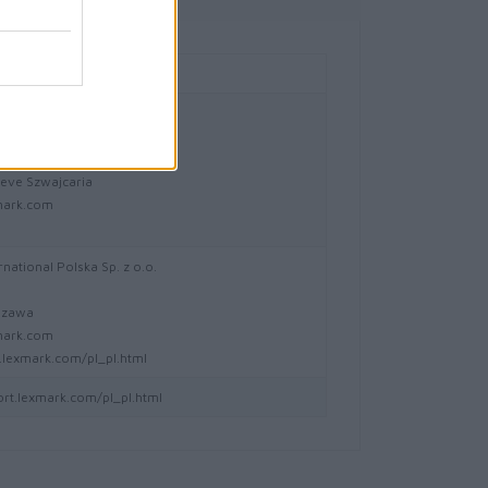
national Technology S.a.r.l.
- 20
-Bois Case Postale 508 15
eve Szwajcaria
mark.com
national Polska Sp. z o.o.
5
szawa
mark.com
lexmark.com/pl_pl.html
ort.lexmark.com/pl_pl.html