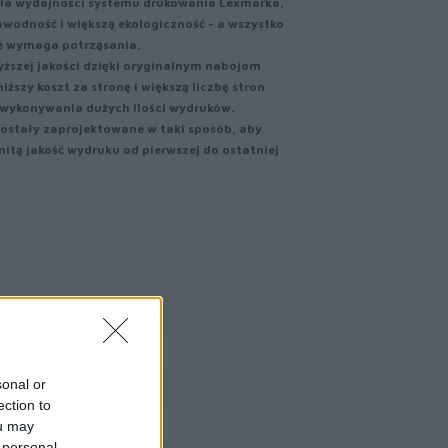
dla wydajności systemu drukowania Lexmarka,
wodność i większą ekologiczność - a wszystko
ie wymaga potrząsania.
yższej jakości dzięki oryginalnym nabojom
szy koszt za stronę i większą liczbę stron
 wykonywania dużych ilości wydruków.
ostały zaprojektowane w taki sposób, aby
tą jakość wydruku od pierwszej do ostatniej
sonal or
ection to
ou may
 personal