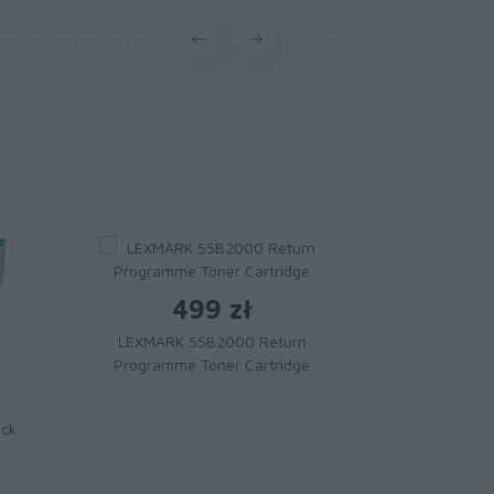
499 zł
LEXMARK 55B2000 Return
Programme Toner Cartridge
1 
Toner LE
ack
Magenta Extr
Cartridge