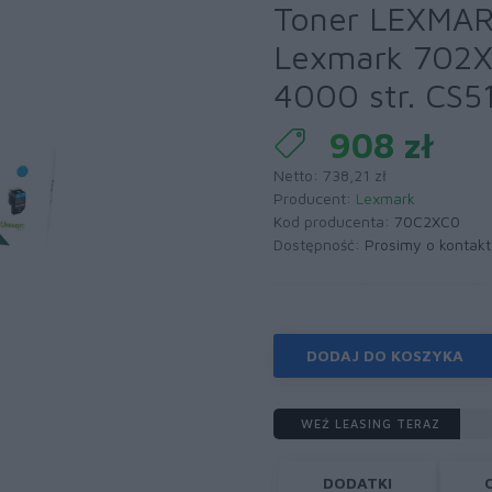
Toner LEXMA
Lexmark 702X
4000 str. CS5
908 zł
Netto: 738,21 zł
Producent:
Lexmark
Kod producenta:
70C2XC0
Dostępność:
Prosimy o kontakt
DODAJ DO KOSZYKA
WEŹ LEASING TERAZ
DODATKI