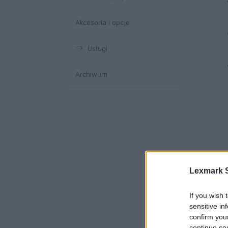
Akcesoria i opcje
Usługi
Archiwum
Lexmark S
If you wish 
sensitive in
confirm you
continue se