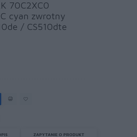
RK 70C2XC0
C cyan zwrotny
10de / CS510dte
OPIS
ZAPYTANIE O PRODUKT