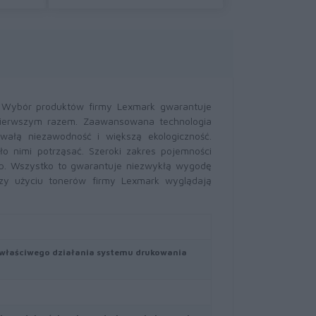
. Wybór produktów firmy Lexmark gwarantuje
pierwszym razem. Zaawansowana technologia
wałą niezawodność i większą ekologiczność.
o nimi potrząsać. Szeroki zakres pojemności
b. Wszystko to gwarantuje niezwykłą wygodę
zy użyciu tonerów firmy Lexmark wyglądają
a właściwego działania systemu drukowania