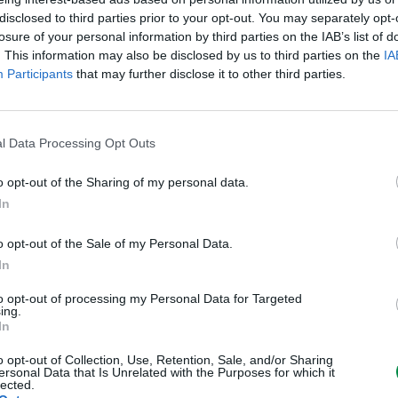
Technologia druku
Laserowa
disclosed to third parties prior to your opt-out. You may separately opt-
losure of your personal information by third parties on the IAB’s list of
Kolor
Cyjan
. This information may also be disclosed by us to third parties on the
IA
Participants
that may further disclose it to other third parties.
Ilość w komplecie
1 szt.
Wydajność kasety tonera
Ekstra Wyso
Uzysk
Do 4000 str
l Data Processing Opt Outs
Różne
o opt-out of the Sharing of my personal data.
Lexmark Cart
In
Typ ceny
Program (LR
o opt-out of the Sale of my Personal Data.
Informacja o kompatybilnos
In
Kompatybilne z
Lexmark CS5
to opt-out of processing my Personal Data for Targeted
ing.
In
o opt-out of Collection, Use, Retention, Sale, and/or Sharing
ersonal Data that Is Unrelated with the Purposes for which it
Informacje handl
lected.