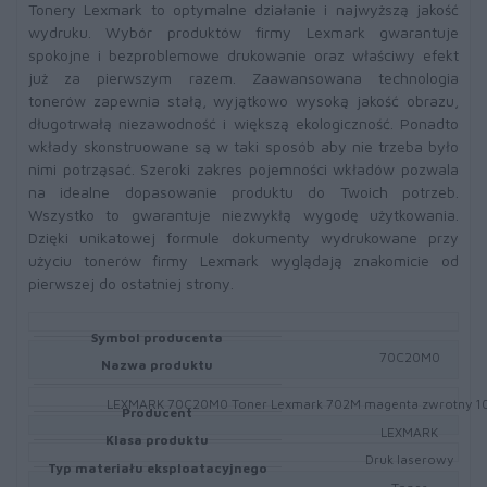
Tonery Lexmark to optymalne działanie i najwyższą jakość
wydruku. Wybór produktów firmy Lexmark gwarantuje
spokojne i bezproblemowe drukowanie oraz właściwy efekt
już za pierwszym razem. Zaawansowana technologia
tonerów zapewnia stałą, wyjątkowo wysoką jakość obrazu,
długotrwałą niezawodność i większą ekologiczność. Ponadto
wkłady skonstruowane są w taki sposób aby nie trzeba było
nimi potrząsać. Szeroki zakres pojemności wkładów pozwala
na idealne dopasowanie produktu do Twoich potrzeb.
Wszystko to gwarantuje niezwykłą wygodę użytkowania.
Dzięki unikatowej formule dokumenty wydrukowane przy
użyciu tonerów firmy Lexmark wyglądają znakomicie od
pierwszej do ostatniej strony.
Symbol producenta
70C20M0
Nazwa produktu
LEXMARK 70C20M0 Toner Lexmark 702M magenta zwrotny 100
Producent
LEXMARK
Klasa produktu
Druk laserowy
Typ materiału eksploatacyjnego