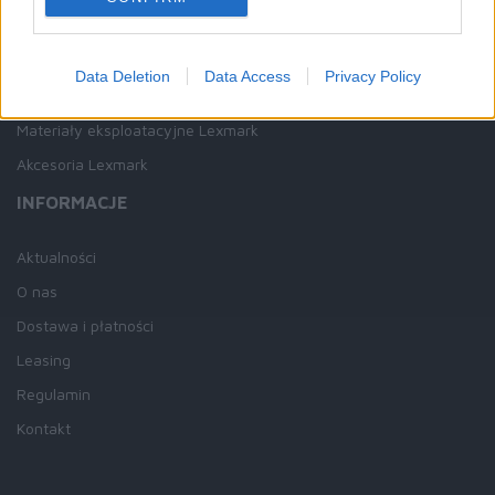
NA SKRÓTY
Drukarki Lexmark
Data Deletion
Data Access
Privacy Policy
Urządzenia wielofunkcyjne Lexmark
Materiały eksploatacyjne Lexmark
Akcesoria Lexmark
INFORMACJE
Aktualności
O nas
Dostawa i płatności
Leasing
Regulamin
Kontakt