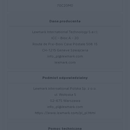
70C20M0
Dane producenta
Lexmark International Technology S.a.r.l.
ICC - Bloc A - 20
Route de Pre-Bois Case Postale 508 15
CH-1215 Geneve Szwajcaria
info_pl@lexmark.com
lexmark.com
Podmiot odpowiedzialny
Lexmark International Polska Sp. z o.o.
ul. Wołoska 5
02-675 Warszawa
info_pl@lexmark.com
https://www.lexmark.com/pl_pl.html
Pomoc techniczna