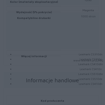
Toner
Kolor (materiały eksploatacyjne)
Magenta
Wydajność (5% pokrycia)
1000 stron
Kompatybilne drukarki
Lexmark CS310dn
Więcej informacji
Lexmark CS310n
www.lexmark.pl [LINK]
Lexmark CS410dtn
Lexmark CS410n
Lexmark CS510dte
Informacje handlowe
Lexmark CS510de
Lexmark CS410dn
Kod producenta