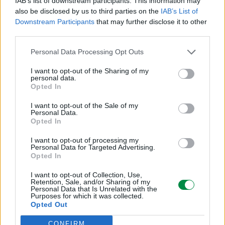
WYŚLIJ ZAPYTANIE
IAB’s list of downstream participants. This information may
also be disclosed by us to third parties on the
IAB’s List of
Downstream Participants
that may further disclose it to other
third parties.
Personal Data Processing Opt Outs
I want to opt-out of the Sharing of my
personal data.
Opted In
I want to opt-out of the Sale of my
Personal Data.
Opted In
Lexmark Sklep
Netland Computers
I want to opt-out of processing my
Personal Data for Targeted Advertising.
Wrocławska 35
Opted In
62-800 Kalisz
I want to opt-out of Collection, Use,
Skontaktuj się z nami:
Retention, Sale, and/or Sharing of my
Personal Data that Is Unrelated with the
+48 62 741 22 51
Purposes for which it was collected.
* Sklep nie jest oficjalnym sklepem Lexmark.
Opted Out
CONFIRM