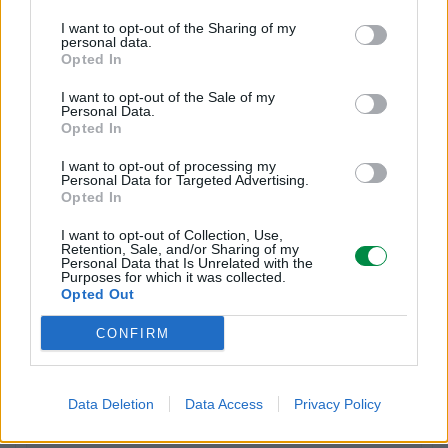
Wydajność kasety tonera
I want to opt-out of the Sharing of my
personal data.
Ultra High Yield
Opted In
I want to opt-out of the Sale of my
Własności kasety tonera
Personal Data.
Opted In
Toner Unison
I want to opt-out of processing my
Personal Data for Targeted Advertising.
Uzysk
Opted In
Do 55000 stron ISO/IEC 19752
I want to opt-out of Collection, Use,
Retention, Sale, and/or Sharing of my
Personal Data that Is Unrelated with the
Purposes for which it was collected.
Różne
Opted Out
CONFIRM
Typ ceny
Lexmark Cartridge Collection Program
Data Deletion
Data Access
Privacy Policy
Informacja o kompatybilnosci