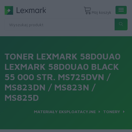
Mój koszyk
TONER LEXMARK 58D0UA0
LEXMARK 58D0UA0 BLACK
55 000 STR. MS725DVN /
MS823DN / MS823N /
MS825D
MATERIAŁY EKSPLOATACYJNE
TONERY