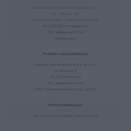
Lexmark International Technology S.a.r.l.
ICC - Bloc A - 20
Route de Pre-Bois Case Postale 508 15
CH-1215 Geneve Szwajcaria
info_pl@lexmark.com
lexmark.com
Podmiot odpowiedzialny
Lexmark International Polska Sp. z o.o.
ul. Wołoska 5
02-675 Warszawa
info_pl@lexmark.com
https://www.lexmark.com/pl_pl.html
Pomoc techniczna
https://support.lexmark.com/pl_pl.html