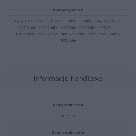
Kompatybilne z
Lexmark MS725dvn, MS823dn, MS823n, MS825dn, MS826de,
MX722ade, MX722adhe, MX722de, MX722dhe, MX822ade,
MX822adte, MX822adxe, MX822de, MX826ade, MX826adxe,
MX826de
Informacje handlowe
Kod producenta
58D0UA0
Dane producenta