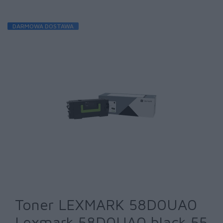
DARMOWA DOSTAWA
Toner LEXMARK 58D0UA0
Lexmark 58D0UA0 black 55