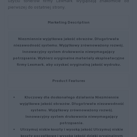
użyciu tonerów firmy Lexmark wyglądają znakomicie od
pierwszej do ostatniej strony.
Marketing Description
Niezmiennie wyjątkowa jakość obrazów. Długotrwała
niezawodność systemu. Wyjątkowy zrównoważony rozwój.
Innowacyjny system drukowania niewymagający
potrząsania. Wybierz oryginalne materiały eksploatacyjne
firmy Lexmark, aby uzyskać oryginalną jakość wydruku.
Product Features
Kluczowy dla doskonałego działania
Niezmiennie
wyjątkowa jakość obrazów. Długotrwała niezawodność
systemu. Wyjątkowy zrównoważony rozwój.
Innowacyjny system drukowania niewymagający
potrząsania.
Utrzymuj niskie koszty i wysoką jakość
Utrzymuj niskie
koszty początkowe i wysoką jakość dzięki oryginalnym