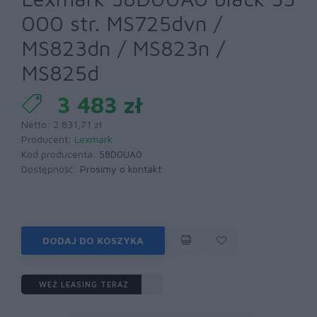
000 str. MS725dvn /
MS823dn / MS823n /
MS825d
3 483 zł
Netto: 2 831,71 zł
Producent:
Lexmark
Kod producenta:
58D0UA0
Dostępność:
Prosimy o kontakt
DODAJ DO KOSZYKA
WEŹ LEASING TERAZ