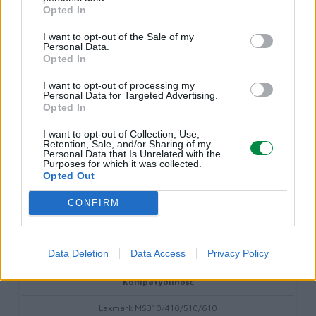
Opted In
Rodzaj wkładu
I want to opt-out of the Sale of my
Personal Data.
Toner
Opted In
I want to opt-out of processing my
Kolor
Personal Data for Targeted Advertising.
Opted In
Czarny (black)
I want to opt-out of Collection, Use,
Retention, Sale, and/or Sharing of my
Personal Data that Is Unrelated with the
Wydajność (5% pokrycie)
Purposes for which it was collected.
Opted Out
5000 str. A4
CONFIRM
Liczba w opakowaniu jednostkowym
1
Data Deletion
Data Access
Privacy Policy
Kompatybilność
Lexmark MS310/410/510/610