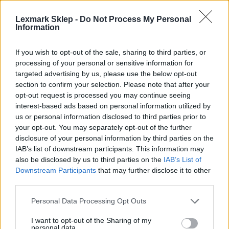
Uzysk:
Lexmark Sklep -
Do Not Process My Personal
Do 5000 stron ISO/IEC 19798
Information
Różne
If you wish to opt-out of the sale, sharing to third parties, or
processing of your personal or sensitive information for
targeted advertising by us, please use the below opt-out
Typ ceny:
section to confirm your selection. Please note that after your
opt-out request is processed you may continue seeing
Lexmark Corporate
interest-based ads based on personal information utilized by
us or personal information disclosed to third parties prior to
Informacja o kompatybilnosci
your opt-out. You may separately opt-out of the further
disclosure of your personal information by third parties on the
IAB’s list of downstream participants. This information may
Kompatybilne z:
also be disclosed by us to third parties on the
IAB’s List of
Lexmark MS310d, MS310dn, MS410d, MS410dn, MS510dn,
Downstream Participants
that may further disclose it to other
MS510dtn, MS610de, MS610dn, MS610dte, MS610dtn
third parties.
Dane techniczne przekazywane nam są przez firmy trzecie
Personal Data Processing Opt Outs
do celów informacyjnych. Nie ponosimy żadnej
I want to opt-out of the Sharing of my
odpowiedzialności za zawarte w nich ewentualne błędy.
personal data.