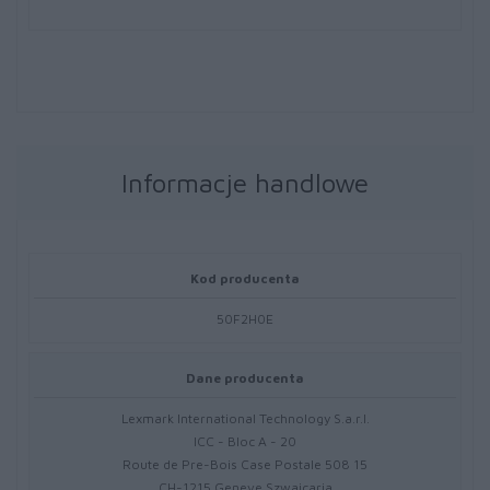
Informacje handlowe
Kod producenta
50F2H0E
Dane producenta
Lexmark International Technology S.a.r.l.
ICC - Bloc A - 20
Route de Pre-Bois Case Postale 508 15
CH-1215 Geneve Szwajcaria