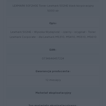
LEXMARK 50F2H0E Toner Lexmark 502HE black korporacyjny
5000 str
Opis:
Lexmark 502HE - Wysoka Wydajność - czarny - oryginał - Toner
Lexmark Corporate - dla Lexmark MS310, MS410, MS510, MS610
EAN:
0734646457224
Gwarancja producenta:
12 miesięcy
Materiał eksploatacyjny
Typ materiału eksploatacyjnego: