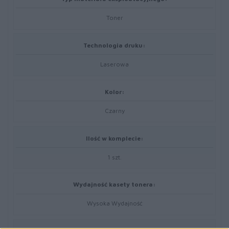
Toner
Technologia druku:
Laserowa
Kolor:
Czarny
Ilość w komplecie:
1 szt.
Wydajność kasety tonera:
Wysoka Wydajność