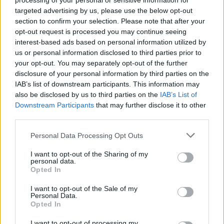
processing of your personal or sensitive information for
targeted advertising by us, please use the below opt-out
Laserowa
section to confirm your selection. Please note that after your
opt-out request is processed you may continue seeing
Kolor:
interest-based ads based on personal information utilized by
us or personal information disclosed to third parties prior to
Cyjan
your opt-out. You may separately opt-out of the further
disclosure of your personal information by third parties on the
IAB’s list of downstream participants. This information may
Ilość w komplecie:
also be disclosed by us to third parties on the
IAB’s List of
1 szt.
Downstream Participants
that may further disclose it to other
third parties.
Wydajność kasety tonera:
Personal Data Processing Opt Outs
Wysoka pojemność
I want to opt-out of the Sharing of my
personal data.
Opted In
Uzysk:
I want to opt-out of the Sale of my
Do 6700 stron ISO/IEC 19798
Personal Data.
Opted In
Różne
I want to opt-out of processing my