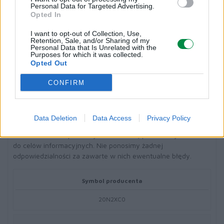
Personal Data for Targeted Advertising.
Opted In
Typ ceny:
I want to opt-out of Collection, Use,
Retention, Sale, and/or Sharing of my
Lexmark Cartridge Collection Program
Personal Data that Is Unrelated with the
Purposes for which it was collected.
Opted Out
Informacja o kompatybilnosci
CONFIRM
Kompatybilne z:
Lexmark CS431dw, CX431adw, CX431dw
Data Deletion
Data Access
Privacy Policy
Dane techniczne przekazywane nam są przez firmy trzecie
do celów informacyjnych. Nie ponosimy żadnej
odpowiedzialności za zawarte w nich ewentualne błędy.
Symbol producenta
20N2XC0