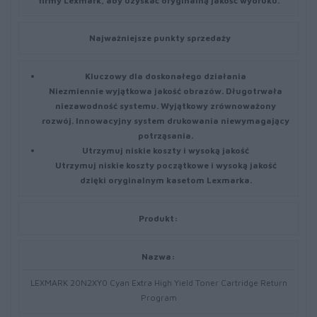
firmy Lexmark, aby uzyskać oryginalną jakość wydruku.
Najważniejsze punkty sprzedaży
Kluczowy dla doskonałego działania
Niezmiennie wyjątkowa jakość obrazów. Długotrwała
niezawodność systemu. Wyjątkowy zrównoważony
rozwój. Innowacyjny system drukowania niewymagający
potrząsania.
Utrzymuj niskie koszty i wysoką jakość
Utrzymuj niskie koszty początkowe i wysoką jakość
dzięki oryginalnym kasetom Lexmarka.
Produkt:
Nazwa:
LEXMARK 20N2XY0 Cyan Extra High Yield Toner Cartridge Return
Program