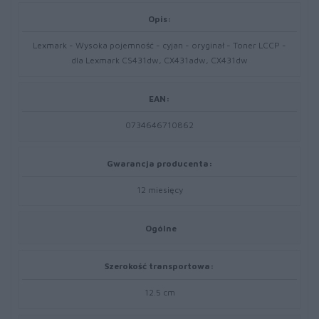
Opis:
Lexmark - Wysoka pojemność - cyjan - oryginał - Toner LCCP -
dla Lexmark CS431dw, CX431adw, CX431dw
EAN:
0734646710862
Gwarancja producenta:
12 miesięcy
Ogólne
Szerokość transportowa:
12.5 cm