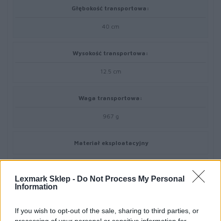
Głębokość transportowa:
40 cm
Wysokość transportowa:
12.5 cm
Waga transportowa:
967 g
Materiał eksploatacyjny
Typ materiału eksploatacyjnego:
Lexmark Sklep -
Do Not Process My Personal
Information
Toner
If you wish to opt-out of the sale, sharing to third parties, or
Technologia druku: