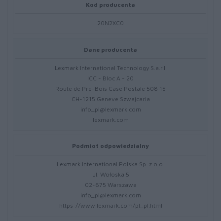
Kod producenta
20N2XC0
Dane producenta
Lexmark International Technology S.a.r.l.
ICC - Bloc A - 20
Route de Pre-Bois Case Postale 508 15
CH-1215 Geneve Szwajcaria
info_pl@lexmark.com
lexmark.com
Podmiot odpowiedzialny
Lexmark International Polska Sp. z o.o.
ul. Wołoska 5
02-675 Warszawa
info_pl@lexmark.com
https://www.lexmark.com/pl_pl.html