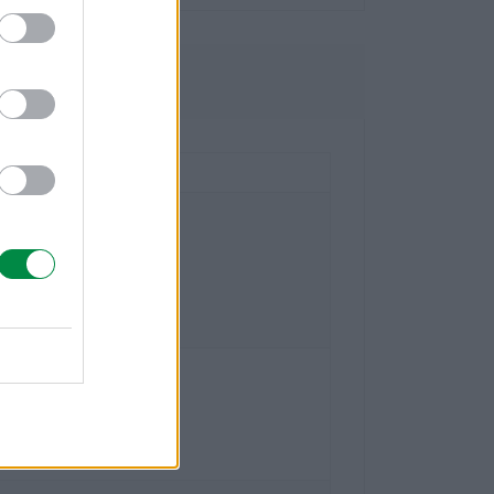
owe
national Technology S.a.r.l.
- 20
-Bois Case Postale 508 15
eve Szwajcaria
mark.com
national Polska Sp. z o.o.
5
szawa
mark.com
lexmark.com/pl_pl.html