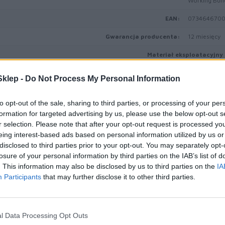
Working Bun
EAN:
0734646700
Gwarancja producenta:
12 miesięcy
Materiał eksploatacyjny
Typ materiału eksploatacyjnego:
Pojemnik na 
klep -
Do Not Process My Personal Information
Uzysk:
Do 15000 st
to opt-out of the sale, sharing to third parties, or processing of your per
Gwarancja producenta
formation for targeted advertising by us, please use the below opt-out s
r selection. Please note that after your opt-out request is processed y
Ograniczona 
Obsługa i wsparcie:
eing interest-based ads based on personal information utilized by us or
produkcji/sp
disclosed to third parties prior to your opt-out. You may separately opt-
losure of your personal information by third parties on the IAB’s list of
Informacja o kompatybilno
. This information may also be disclosed by us to third parties on the
IA
Lexmark C23
Participants
that may further disclose it to other third parties.
CS431dw, CX
Kompatybilne z:
MC3224dwe,
MC3426i, Pro
l Data Processing Opt Outs