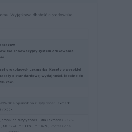
temu. Wyjątkowa dbałość o środowisko.
 obrazów
owisko. Innowacyjny system drukowania
ia.
aset drukujących Lexmarka. Kasety o wysokiej
ż kasety o standardowej wydajności. Idealne do
druków.
0W00 Pojemnik na zużyty toner Lexmark
 / X33x
jemnik na zużyty toner - dla Lexmark C2326,
1, MC3224, MC3326, MC3426, Professional