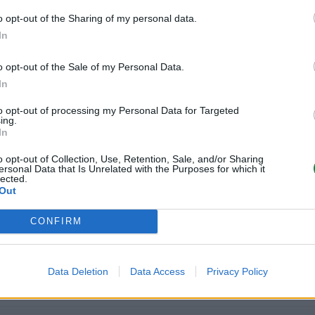
o opt-out of the Sharing of my personal data.
In
Informacje handl
o opt-out of the Sale of my Personal Data.
In
to opt-out of processing my Personal Data for Targeted
Kod producenta
20N0W00
ing.
In
Lexmark Inter
ICC - Bloc A 
o opt-out of Collection, Use, Retention, Sale, and/or Sharing
Route de Pre
ersonal Data that Is Unrelated with the Purposes for which it
Dane producenta
lected.
CH-1215 Gen
Out
info_pl@lex
lexmark.com
CONFIRM
Lexmark Inter
ul. Wołoska 
Podmiot odpowiedzialny
02-675 War
Data Deletion
Data Access
Privacy Policy
info_pl@lex
https://www.