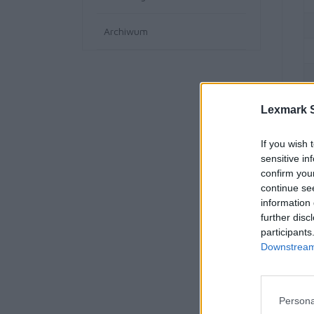
Archiwum
Lexmark S
If you wish 
sensitive in
confirm you
continue se
information 
further disc
participants
Downstream 
Persona