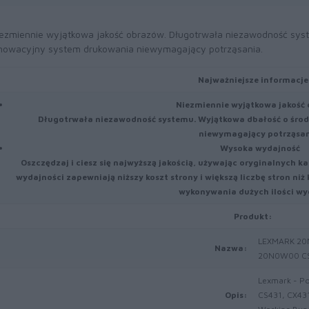
ezmiennie wyjątkowa jakość obrazów. Długotrwała niezawodność sys
nowacyjny system drukowania niewymagający potrząsania.
Najważniejsze informacje
Niezmiennie wyjątkowa jakość
Długotrwała niezawodność systemu. Wyjątkowa dbałość o środ
niewymagający potrząsan
Wysoka wydajność
Oszczędzaj i ciesz się najwyższą jakością, używając oryginalnych k
wydajności zapewniają niższy koszt strony i większą liczbę stron ni
wykonywania dużych ilości wy
Produkt:
LEXMARK 20N
Nazwa:
20N0W00 CS
Lexmark - Po
Opis:
CS431, CX43