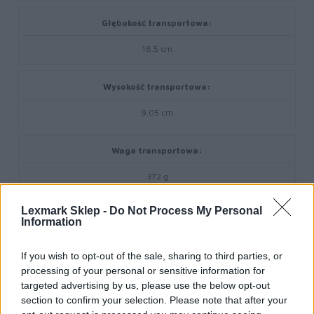
Głębokość transportowa:
18.5 cm
Wysokość transportowa:
9.05 cm
Waga transportowa:
372 g
Lexmark Sklep -
Do Not Process My Personal
Materiał eksploatacyjny
Information
Typ materiału eksploatacyjnego:
If you wish to opt-out of the sale, sharing to third parties, or
processing of your personal or sensitive information for
Toner
targeted advertising by us, please use the below opt-out
section to confirm your selection. Please note that after your