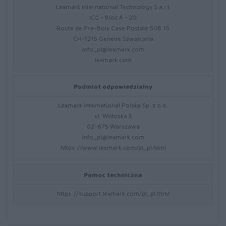
Lexmark International Technology S.a.r.l.
ICC - Bloc A - 20
Route de Pre-Bois Case Postale 508 15
CH-1215 Geneve Szwajcaria
info_pl@lexmark.com
lexmark.com
Podmiot odpowiedzialny
Lexmark International Polska Sp. z o.o.
ul. Wołoska 5
02-675 Warszawa
info_pl@lexmark.com
https://www.lexmark.com/pl_pl.html
Pomoc techniczna
https://support.lexmark.com/pl_pl.html