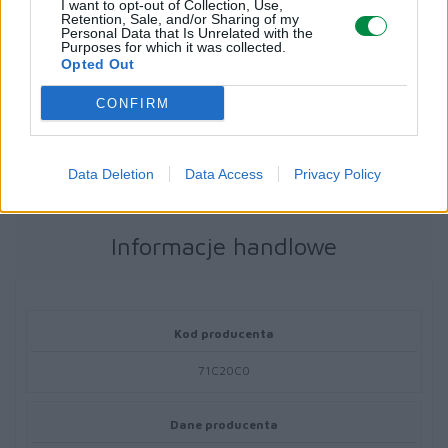
I want to opt-out of Collection, Use,
Różne
Retention, Sale, and/or Sharing of my
Personal Data that Is Unrelated with the
Purposes for which it was collected.
Typ ceny:
Opted Out
Lexmark Cartridge Collection Program, Lexmark Return Program
CONFIRM
(LRP)
Data Deletion
Data Access
Privacy Policy
Informacje handlowe
Kod producenta
71C20C0
Dane producenta