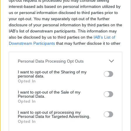
opt-out request is processed you may continue seeing
Technologia druku:
interest-based ads based on personal information utilized by
Laserowa
us or personal information disclosed to third parties prior to
your opt-out. You may separately opt-out of the further
disclosure of your personal information by third parties on the
Kolor:
IAB’s list of downstream participants. This information may
also be disclosed by us to third parties on the
IAB’s List of
Cyjan
Downstream Participants
that may further disclose it to other
third parties.
Ilość w komplecie:
Personal Data Processing Opt Outs
1 szt.
I want to opt-out of the Sharing of my
personal data.
Własności kasety tonera:
Opted In
Toner Unison
I want to opt-out of the Sale of my
Personal Data.
Opted In
Uzysk:
I want to opt-out of processing my
Personal Data for Targeted Advertising.
Do 5000 stron
Opted In