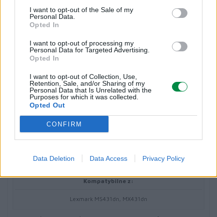
Toner Unison
I want to opt-out of the Sale of my
Personal Data.
Opted In
Uzysk:
I want to opt-out of processing my
Do 20000 stron ISO/IEC 19752
Personal Data for Targeted Advertising.
Opted In
Różne
I want to opt-out of Collection, Use,
Retention, Sale, and/or Sharing of my
Personal Data that Is Unrelated with the
Purposes for which it was collected.
Typ ceny:
Opted Out
Lexmark Cartridge Collection Program, Lexmark Return Program
CONFIRM
(LRP)
Informacja o kompatybilnosci
Data Deletion
Data Access
Privacy Policy
Kompatybilne z:
Lexmark MS431dn, MX431dn