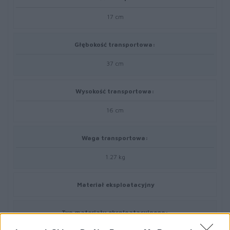
17 cm
Głębokość transportowa:
37 cm
Wysokość transportowa:
16 cm
Waga transportowa:
1.27 kg
Materiał eksploatacyjny
Typ materiału eksploatacyjnego: