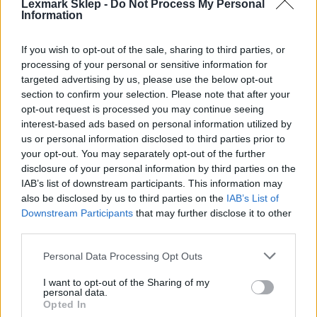
Toner
Lexmark Sklep -
Do Not Process My Personal
Information
Technologia druku:
If you wish to opt-out of the sale, sharing to third parties, or
processing of your personal or sensitive information for
Laserowa
targeted advertising by us, please use the below opt-out
section to confirm your selection. Please note that after your
Kolor:
opt-out request is processed you may continue seeing
interest-based ads based on personal information utilized by
Czarny
us or personal information disclosed to third parties prior to
your opt-out. You may separately opt-out of the further
disclosure of your personal information by third parties on the
Ilość w komplecie:
IAB’s list of downstream participants. This information may
1 szt.
also be disclosed by us to third parties on the
IAB’s List of
Downstream Participants
that may further disclose it to other
third parties.
Wydajność kasety tonera:
Personal Data Processing Opt Outs
Ekstra Wysoka Wydajność
I want to opt-out of the Sharing of my
personal data.
Własności kasety tonera:
Opted In