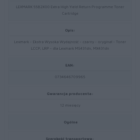
LEXMARK 55B2X00 Extra High Yield Return Programme Toner
Cartridge
Opis:
Lexmark - Ekstra Wysoka Wydajność - czarny - oryginał - Toner
LCCP, LRP - dla Lexmark MS431dn, MX431dn
EAN:
0734646709965
Gwarancja producenta:
12 miesięcy
Ogólne
Szerokość transportowa: