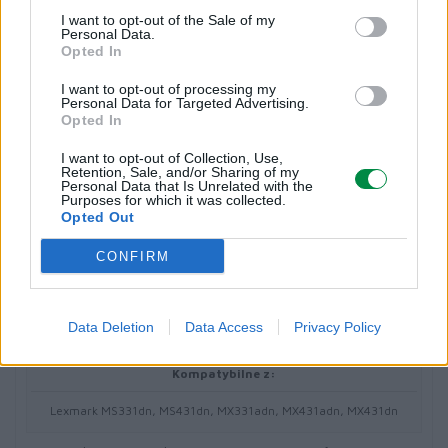
Toner Unison
I want to opt-out of the Sale of my
Personal Data.
Opted In
Uzysk:
I want to opt-out of processing my
Do 15000 stron ISO/IEC 19752
Personal Data for Targeted Advertising.
Opted In
Różne
I want to opt-out of Collection, Use,
Retention, Sale, and/or Sharing of my
Personal Data that Is Unrelated with the
Purposes for which it was collected.
Typ ceny:
Opted Out
Lexmark Cartridge Collection Program, Lexmark Return Program
CONFIRM
(LRP)
Informacja o kompatybilnosci
Data Deletion
Data Access
Privacy Policy
Kompatybilne z:
Lexmark MS331dn, MS431dn, MX331adn, MX431adn, MX431dn