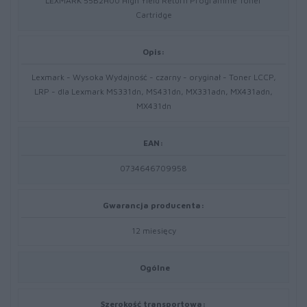
LEXMARK 55B2H00 High Yield Return Programme Toner
Cartridge
Opis:
Lexmark - Wysoka Wydajność - czarny - oryginał - Toner LCCP,
LRP - dla Lexmark MS331dn, MS431dn, MX331adn, MX431adn,
MX431dn
EAN:
0734646709958
Gwarancja producenta:
12 miesięcy
Ogólne
Szerokość transportowa: