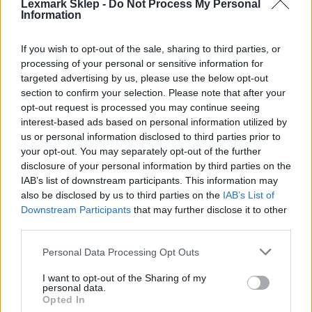
Toner
Lexmark Sklep -
Do Not Process My Personal
Information
Technologia druku:
If you wish to opt-out of the sale, sharing to third parties, or
processing of your personal or sensitive information for
Laserowa
targeted advertising by us, please use the below opt-out
section to confirm your selection. Please note that after your
Kolor:
opt-out request is processed you may continue seeing
interest-based ads based on personal information utilized by
Czarny
us or personal information disclosed to third parties prior to
your opt-out. You may separately opt-out of the further
disclosure of your personal information by third parties on the
Ilość w komplecie:
IAB’s list of downstream participants. This information may
1 szt.
also be disclosed by us to third parties on the
IAB’s List of
Downstream Participants
that may further disclose it to other
third parties.
Wydajność kasety tonera:
Personal Data Processing Opt Outs
Wysoka Wydajność
I want to opt-out of the Sharing of my
personal data.
Własności kasety tonera:
Opted In