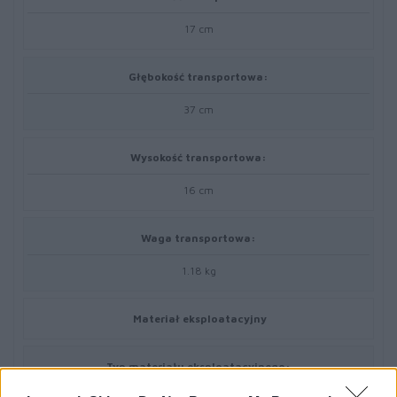
17 cm
Głębokość transportowa:
37 cm
Wysokość transportowa:
16 cm
Waga transportowa:
1.18 kg
Materiał eksploatacyjny
Typ materiału eksploatacyjnego: