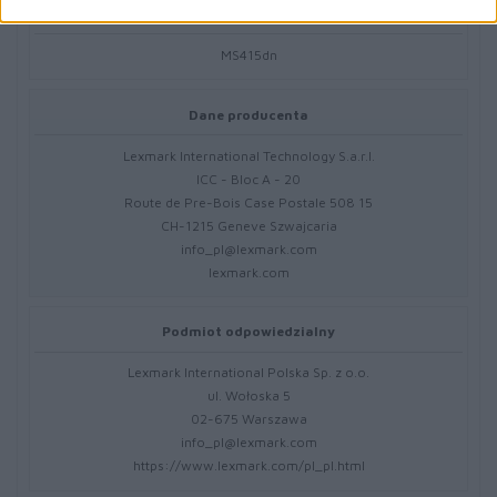
Kod producenta
MS415dn
Dane producenta
Lexmark International Technology S.a.r.l.
ICC - Bloc A - 20
Route de Pre-Bois Case Postale 508 15
CH-1215 Geneve Szwajcaria
info_pl@lexmark.com
lexmark.com
Podmiot odpowiedzialny
Lexmark International Polska Sp. z o.o.
ul. Wołoska 5
02-675 Warszawa
info_pl@lexmark.com
https://www.lexmark.com/pl_pl.html