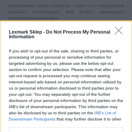
Monitorowanie stanu urządzenia i zadań oraz wykorzystanie
klawiatury umożliwiającej druk poufny zapewniający
bezpieczeństwo wydruków.
Szybsze wykonywanie zadań
Lexmark Sklep -
Do Not Process My Personal
Information
Korzyści z szybkości drukowania sięgającej 38 stron na
minutę i oczekiwania na pierwszą stronę tylko 6,5 sekundy.
If you wish to opt-out of the sale, sharing to third parties, or
processing of your personal or sensitive information for
Drukowanie z urządzeń przenośnych
targeted advertising by us, please use the below opt-out
section to confirm your selection. Please note that after your
Można korzystać z aplikacji Lexmark Mobile Print z dowolnego
opt-out request is processed you may continue seeing
urządzenia z systemem iOS lub Android lub z funkcjonalności
interest-based ads based on personal information utilized by
AirPrint z dowolnego urządzenia z systemem iOS.
us or personal information disclosed to third parties prior to
Niezawodne działanie
your opt-out. You may separately opt-out of the further
disclosure of your personal information by third parties on the
IAB’s list of downstream participants. This information may
Z łatwością można wydrukować do 7200 stron miesięcznie
also be disclosed by us to third parties on the
IAB’s List of
bez problemów technicznych, dzięki nowoczesnym
Downstream Participants
that may further disclose it to other
rozwiązaniom obsługi papieru.
third parties.