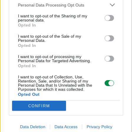
Niezakłócone drukowanie zadań
Personal Data Processing Opt Outs
Opcjonalny drugi podajnik zwiększa pojemność wejściową do
I want to opt-out of the Sharing of my
850 arkuszy, a opcjonalna kaseta z tonerem o wydajności 10
personal data.
000 stron zmniejsza przestoje związane z wymianą
Opted In
materiałów eksploatacyjnych.
I want to opt-out of the Sale of my
Personal Data.
Szybkie drukowanie
Opted In
skomplikowanych dokumentów
I want to opt-out of processing my
Personal Data for Targeted Advertising.
Dwurdzeniowy procesor 800 MHz i 128 MB pamięci z
Opted In
łatwością poradzą sobie ze złożonymi dokumentami.
I want to opt-out of Collection, Use,
Retention, Sale, and/or Sharing of my
Personal Data that Is Unrelated with the
Purposes for which it was collected.
Opted Out
CONFIRM
Informacje handlowe
Data Deletion
Data Access
Privacy Policy