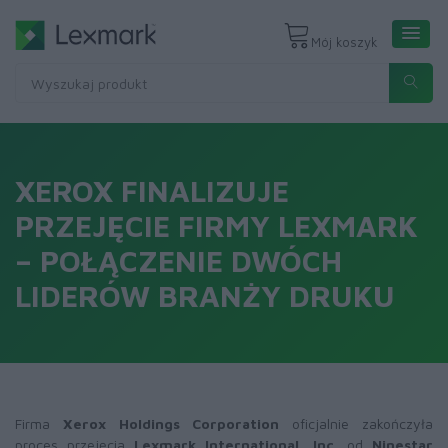
Mój koszyk
XEROX FINALIZUJE
PRZEJĘCIE FIRMY LEXMARK
– POŁĄCZENIE DWÓCH
LIDERÓW BRANŻY DRUKU
Firma
Xerox Holdings Corporation
oficjalnie zakończyła
proces przejęcia
Lexmark International, Inc.
od
Ninestar