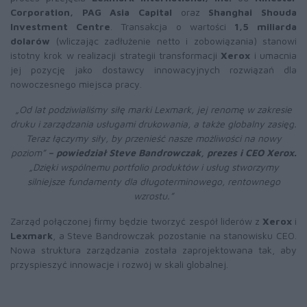
Corporation, PAG Asia Capital
oraz
Shanghai Shouda
Investment Centre
. Transakcja o wartości
1,5 miliarda
dolarów
(wliczając zadłużenie netto i zobowiązania) stanowi
istotny krok w realizacji strategii transformacji
Xerox
i umacnia
jej pozycję jako dostawcy innowacyjnych rozwiązań dla
nowoczesnego miejsca pracy.
„Od lat podziwialiśmy siłę marki Lexmark, jej renomę w zakresie
druku i zarządzania usługami drukowania, a także globalny zasięg.
Teraz łączymy siły, by przenieść nasze możliwości na nowy
poziom”
– powiedział Steve Bandrowczak, prezes i CEO Xerox.
„Dzięki wspólnemu portfolio produktów i usług stworzymy
silniejsze fundamenty dla długoterminowego, rentownego
wzrostu.”
Zarząd połączonej firmy będzie tworzyć zespół liderów z
Xerox
i
Lexmark
, a Steve Bandrowczak pozostanie na stanowisku CEO.
Nowa struktura zarządzania została zaprojektowana tak, aby
przyspieszyć innowacje i rozwój w skali globalnej.