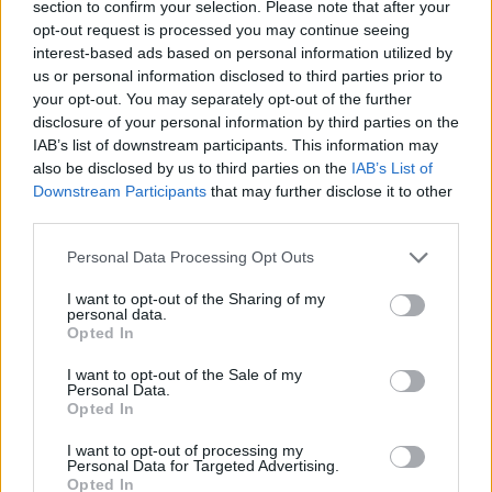
section to confirm your selection. Please note that after your
- rozszerzony zasięg dystrybucji i lepszą dostępność
opt-out request is processed you may continue seeing
produktów,
interest-based ads based on personal information utilized by
- zwiększoną zdolność produkcyjną i usługową,
us or personal information disclosed to third parties prior to
- większe możliwości rozwoju w segmencie rozwiązań dla
your opt-out. You may separately opt-out of the further
biur, instytucji edukacyjnych i służby zdrowia.
disclosure of your personal information by third parties on the
IAB’s list of downstream participants. This information may
also be disclosed by us to third parties on the
IAB’s List of
Dzięki uproszczeniu struktury i synergii kosztowej (
szacowanej
Downstream Participants
that may further disclose it to other
na 240 mln US
D), transakcja przyczyni się do wzrostu zysków
third parties.
oraz zwiększenia efektywności operacyjnej w nadchodzących
latach.
Personal Data Processing Opt Outs
I want to opt-out of the Sharing of my
personal data.
Co to oznacza dla klientów
Opted In
LexmarkSklep.pl?
I want to opt-out of the Sale of my
Dla użytkowników i partnerów
Lexmark
to świetna wiadomość –
Personal Data.
w najbliższych miesiącach można spodziewać się:
Opted In
- szerszego asortymentu produktów w atrakcyjniejszych
I want to opt-out of processing my
Personal Data for Targeted Advertising.
cenach,
Opted In
- usprawnień w obsłudze posprzedażowej i gwarancyjnej,