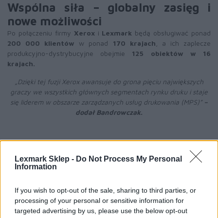
Wspólna siła – globalny zasięg i
nowe możliwości
Po połączeniu firmy
Xerox
i
Lexmark
będą obsługiwać ponad
200 000 klientów
w ponad
170 krajach
, a ich zaplecze
produkcyjno-dystrybucyjne obejmie
125 obiektów w 16
krajach.
„Dzięki tej fuzji Xerox awansuje do grona pięciu największych
graczy we wszystkich głównych segmentach rynku druku i staje
się liderem w obszarze zarządzanych usług drukowania (MPS)”
–
dodał Bandrowczak.
Nowa jakość usług i korzyści dla
Lexmark Sklep -
Do Not Process My Personal
klientów
Information
Połączenie portfolio produktowego i technologicznego
Xerox
i
Lexmark
oznacza:
If you wish to opt-out of the sale, sharing to third parties, or
processing of your personal or sensitive information for
- szerszą ofertę drukarek, urządzeń MFP i rozwiązań
targeted advertising by us, please use the below opt-out
chmurowych,